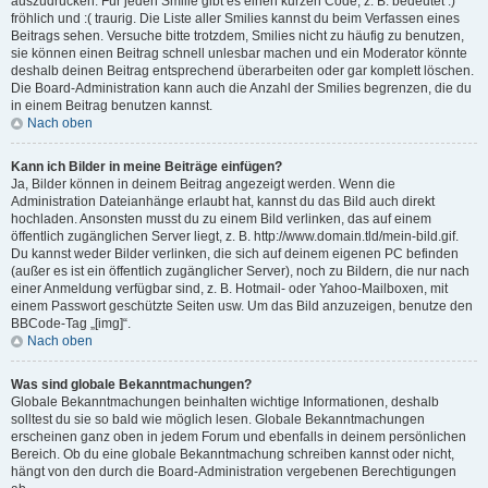
auszudrücken. Für jeden Smilie gibt es einen kurzen Code, z. B. bedeutet :)
fröhlich und :( traurig. Die Liste aller Smilies kannst du beim Verfassen eines
Beitrags sehen. Versuche bitte trotzdem, Smilies nicht zu häufig zu benutzen,
sie können einen Beitrag schnell unlesbar machen und ein Moderator könnte
deshalb deinen Beitrag entsprechend überarbeiten oder gar komplett löschen.
Die Board-Administration kann auch die Anzahl der Smilies begrenzen, die du
in einem Beitrag benutzen kannst.
Nach oben
Kann ich Bilder in meine Beiträge einfügen?
Ja, Bilder können in deinem Beitrag angezeigt werden. Wenn die
Administration Dateianhänge erlaubt hat, kannst du das Bild auch direkt
hochladen. Ansonsten musst du zu einem Bild verlinken, das auf einem
öffentlich zugänglichen Server liegt, z. B. http://www.domain.tld/mein-bild.gif.
Du kannst weder Bilder verlinken, die sich auf deinem eigenen PC befinden
(außer es ist ein öffentlich zugänglicher Server), noch zu Bildern, die nur nach
einer Anmeldung verfügbar sind, z. B. Hotmail- oder Yahoo-Mailboxen, mit
einem Passwort geschützte Seiten usw. Um das Bild anzuzeigen, benutze den
BBCode-Tag „[img]“.
Nach oben
Was sind globale Bekanntmachungen?
Globale Bekanntmachungen beinhalten wichtige Informationen, deshalb
solltest du sie so bald wie möglich lesen. Globale Bekanntmachungen
erscheinen ganz oben in jedem Forum und ebenfalls in deinem persönlichen
Bereich. Ob du eine globale Bekanntmachung schreiben kannst oder nicht,
hängt von den durch die Board-Administration vergebenen Berechtigungen