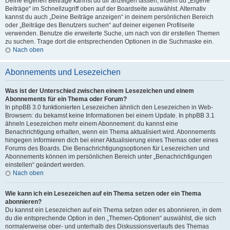
Deine eigenen Beiträge kannst du dir anzeigen lassen, indem du „Eigene
Beiträge“ im Schnellzugriff oben auf der Boardseite auswählst. Alternativ
kannst du auch „Deine Beiträge anzeigen“ in deinem persönlichen Bereich
oder „Beiträge des Benutzers suchen“ auf deiner eigenen Profilseite
verwenden. Benutze die erweiterte Suche, um nach von dir erstellen Themen
zu suchen. Trage dort die entsprechenden Optionen in die Suchmaske ein.
Nach oben
Abonnements und Lesezeichen
Was ist der Unterschied zwischen einem Lesezeichen und einem
Abonnements für ein Thema oder Forum?
In phpBB 3.0 funktionierten Lesezeichen ähnlich den Lesezeichen in Web-
Browsern: du bekamst keine Informationen bei einem Update. In phpBB 3.1
ähneln Lesezeichen mehr einem Abonnement: du kannst eine
Benachrichtigung erhalten, wenn ein Thema aktualisiert wird. Abonnements
hingegen informieren dich bei einer Aktualisierung eines Themas oder eines
Forums des Boards. Die Benachrichtigungsoptionen für Lesezeichen und
Abonnements können im persönlichen Bereich unter „Benachrichtigungen
einstellen“ geändert werden.
Nach oben
Wie kann ich ein Lesezeichen auf ein Thema setzen oder ein Thema
abonnieren?
Du kannst ein Lesezeichen auf ein Thema setzen oder es abonnieren, in dem
du die entsprechende Option in den „Themen-Optionen“ auswählst, die sich
normalerweise ober- und unterhalb des Diskussionsverlaufs des Themas