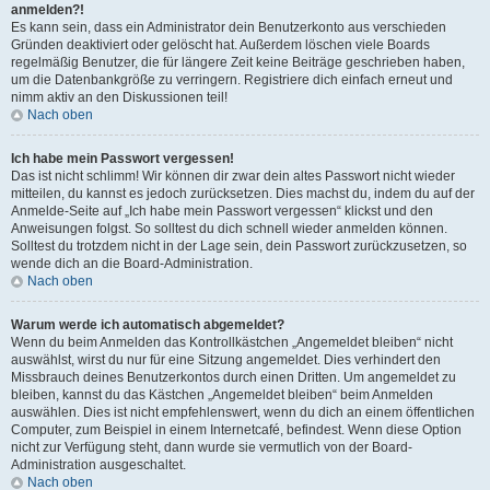
anmelden?!
Es kann sein, dass ein Administrator dein Benutzerkonto aus verschieden
Gründen deaktiviert oder gelöscht hat. Außerdem löschen viele Boards
regelmäßig Benutzer, die für längere Zeit keine Beiträge geschrieben haben,
um die Datenbankgröße zu verringern. Registriere dich einfach erneut und
nimm aktiv an den Diskussionen teil!
Nach oben
Ich habe mein Passwort vergessen!
Das ist nicht schlimm! Wir können dir zwar dein altes Passwort nicht wieder
mitteilen, du kannst es jedoch zurücksetzen. Dies machst du, indem du auf der
Anmelde-Seite auf „Ich habe mein Passwort vergessen“ klickst und den
Anweisungen folgst. So solltest du dich schnell wieder anmelden können.
Solltest du trotzdem nicht in der Lage sein, dein Passwort zurückzusetzen, so
wende dich an die Board-Administration.
Nach oben
Warum werde ich automatisch abgemeldet?
Wenn du beim Anmelden das Kontrollkästchen „Angemeldet bleiben“ nicht
auswählst, wirst du nur für eine Sitzung angemeldet. Dies verhindert den
Missbrauch deines Benutzerkontos durch einen Dritten. Um angemeldet zu
bleiben, kannst du das Kästchen „Angemeldet bleiben“ beim Anmelden
auswählen. Dies ist nicht empfehlenswert, wenn du dich an einem öffentlichen
Computer, zum Beispiel in einem Internetcafé, befindest. Wenn diese Option
nicht zur Verfügung steht, dann wurde sie vermutlich von der Board-
Administration ausgeschaltet.
Nach oben