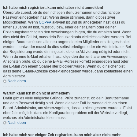
Ich habe mich registriert, kann mich aber nicht anmelden!
Überprüfe zuerst, ob du den richtigen Benutzernamen und das richtige
Passwort eingegeben hast. Wenn diese stimmen, dann gibt es zwei
Möglichkeiten. Wenn
COPPA
aktiviert ist und du angegeben hast, dass du
unter 13 Jahre alt bist, musst du bzw. einer deiner Eltern oder deiner
Erziehungsberechtigten den Anweisungen folgen, die du erhalten hast. Wenn
dies nicht der Fall ist, muss dein Benutzerkonto vielleicht aktiviert werden. Bei
einigen Boards müssen alle neu angemeldeten Mitglieder erst freigeschaltet
werden – entweder musst du dies selbst erledigen oder ein Administrator. Bei
der Registrierung wurde dir mitgeteilt, ob eine Aktivierung nötig ist oder nicht.
Wenn du eine E-Mail erhalten hast, folge den dort enthaltenen Anweisungen.
Ansonsten prüfe, ob du deine E-Mail-Adresse korrekt eingegeben hast oder
die E-Mail von einem Spam-Filter blockiert wurde. Wenn du dir sicher bist,
dass deine E-Mail-Adresse korrekt eingegeben wurde, dann kontaktiere einen
Administrator.
Nach oben
Warum kann ich mich nicht anmelden?
Dafür gibt es viele mögliche Gründe. Prüfe zunächst, ob dein Benutzername
und dein Passwort richtig sind. Wenn dies der Fall ist, wende dich an einen
Board-Administrator, um sicherzugehen, dass du nicht gesperrt wurdest. Es ist
ebenfalls möglich, dass ein Konfigurationsproblem mit der Website vorliegt,
welches ein Administrator lösen muss.
Nach oben
Ich habe mich vor einiger Zeit registriert, kann mich aber nicht mehr