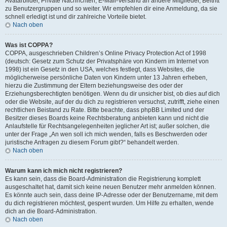
Avatarbilder, Private Nachrichten, E-Mail-Versand an andere Mitglieder, Beitritt
zu Benutzergruppen und so weiter. Wir empfehlen dir eine Anmeldung, da sie
schnell erledigt ist und dir zahlreiche Vorteile bietet.
Nach oben
Was ist COPPA?
COPPA, ausgeschrieben Children’s Online Privacy Protection Act of 1998
(deutsch: Gesetz zum Schutz der Privatsphäre von Kindern im Internet von
1998) ist ein Gesetz in den USA, welches festlegt, dass Websites, die
möglicherweise persönliche Daten von Kindern unter 13 Jahren erheben,
hierzu die Zustimmung der Eltern beziehungsweise des oder der
Erziehungsberechtigten benötigen. Wenn du dir unsicher bist, ob dies auf dich
oder die Website, auf der du dich zu registrieren versuchst, zutrifft, ziehe einen
rechtlichen Beistand zu Rate. Bitte beachte, dass phpBB Limited und der
Besitzer dieses Boards keine Rechtsberatung anbieten kann und nicht die
Anlaufstelle für Rechtsangelegenheiten jeglicher Art ist; außer solchen, die
unter der Frage „An wen soll ich mich wenden, falls es Beschwerden oder
juristische Anfragen zu diesem Forum gibt?“ behandelt werden.
Nach oben
Warum kann ich mich nicht registrieren?
Es kann sein, dass die Board-Administration die Registrierung komplett
ausgeschaltet hat, damit sich keine neuen Benutzer mehr anmelden können.
Es könnte auch sein, dass deine IP-Adresse oder der Benutzername, mit dem
du dich registrieren möchtest, gesperrt wurden. Um Hilfe zu erhalten, wende
dich an die Board-Administration.
Nach oben