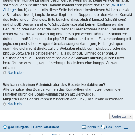
geeigneter Kontakt für deine Beschwerde. Wenn du so keine Antwort erhältst,
solltest du den Besitzer der Domain kontaktieren (führe dazu eine
„WHOIS“-
Abfrage
durch) oder — falls diese Seite bei einem kostenlosen Webhoster wie
z. B. Yahoo!, free.fr, funpic.de usw. liegt — den Support oder den Abuse-Kontakt
des betreffenden Dienstes. Bitte beachte, dass phpBB Limited (phpBB.com)
und phpBB Deutschland e. V. (phpBB.de)
absolut keinen Einfluss
auf die
Benutzung oder den oder die Benutzer der Forensoftware haben und dafür in
keiner Weise zur Verantwortung herangezogen werden können. Kontaktiere
daher nie phpBB Limited oder phpBB Deutschland e. V. in Zusammenhang mit
jeglichen juristischen Fragen (Unterlassungserklärungen, Haftungsfragen
usw.), die
sich nicht direkt
auf die Websiten phpbb.com, phpbb.de oder die
phpBB-Software selbst beziehen. Falls du phpBB Limited oder phpBB
Deutschland e. V. E-Mails schreibst, die die
Softwarenutzung durch Dritte
betreffen, so wirst du, wenn überhaupt, höchstens eine knappe Antwort
erhalten.
Nach oben
Wie kann ich einen Administrator des Boards kontaktieren?
Alle Benutzer des Boards können das Kontaktformular nutzen, wenn die
Funktion durch die Board-Administration aktiviert wurde.
Mitglieder des Boards können zusätzlich den Link „Das Team“ verwenden.
Nach oben
Gehe zu
geo-iburg.de
Foren-Übersicht
Kontakt
Das Team