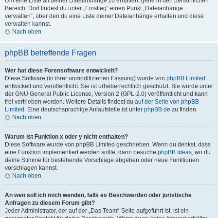
Um eine Liste all deiner Dateianhänge zu erhalten, gehe in den persönlichen
Bereich. Dort findest du unter „Einstieg“ einen Punkt „Dateianhänge
verwalten“, über den du eine Liste deiner Dateianhänge erhalten und diese
verwalten kannst.
Nach oben
phpBB betreffende Fragen
Wer hat diese Forensoftware entwickelt?
Diese Software (in ihrer unmodifizierten Fassung) wurde von
phpBB Limited
entwickelt und veröffentlicht. Sie ist urheberrechtlich geschützt. Sie wurde unter
der GNU General Public License, Version 2 (GPL-2.0) veröffentlicht und kann
frei vertrieben werden. Weitere Details findest du
auf der Seite von phpBB
Limited
. Eine deutschsprachige Anlaufstelle ist unter
phpBB.de
zu finden.
Nach oben
Warum ist Funktion x oder y nicht enthalten?
Diese Software wurde von phpBB Limited geschrieben. Wenn du denkst, dass
eine Funktion implementiert werden sollte, dann besuche
phpBB Ideas
, wo du
deine Stimme für bestehende Vorschläge abgeben oder neue Funktionen
vorschlagen kannst.
Nach oben
An wen soll ich mich wenden, falls es Beschwerden oder juristische
Anfragen zu diesem Forum gibt?
Jeder Administrator, der auf der „Das Team“-Seite aufgeführt ist, ist ein