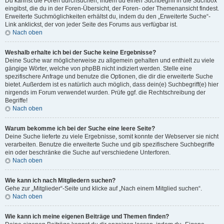
Du kannst die Foren durchsuchen, indem du einen Suchbegriff in die Suchbox
eingibst, die du in der Foren-Übersicht, der Foren- oder Themenansicht findest.
Erweiterte Suchmöglichkeiten erhältst du, indem du den „Erweiterte Suche“-
Link anklickst, der von jeder Seite des Forums aus verfügbar ist.
Nach oben
Weshalb erhalte ich bei der Suche keine Ergebnisse?
Deine Suche war möglicherweise zu allgemein gehalten und enthielt zu viele
gängige Wörter, welche von phpBB nicht indiziert werden. Stelle eine
spezifischere Anfrage und benutze die Optionen, die dir die erweiterte Suche
bietet. Außerdem ist es natürlich auch möglich, dass dein(e) Suchbegriff(e) hier
nirgends im Forum verwendet wurden. Prüfe ggf. die Rechtschreibung der
Begriffe!
Nach oben
Warum bekomme ich bei der Suche eine leere Seite?
Deine Suche lieferte zu viele Ergebnisse, somit konnte der Webserver sie nicht
verarbeiten. Benutze die erweiterte Suche und gib spezifischere Suchbegriffe
ein oder beschränke die Suche auf verschiedene Unterforen.
Nach oben
Wie kann ich nach Mitgliedern suchen?
Gehe zur „Mitglieder“-Seite und klicke auf „Nach einem Mitglied suchen“.
Nach oben
Wie kann ich meine eigenen Beiträge und Themen finden?