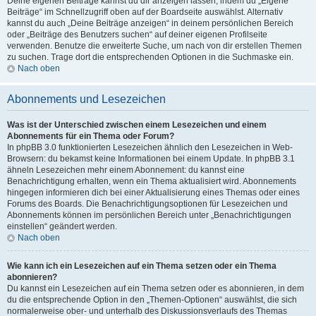
Deine eigenen Beiträge kannst du dir anzeigen lassen, indem du „Eigene
Beiträge“ im Schnellzugriff oben auf der Boardseite auswählst. Alternativ
kannst du auch „Deine Beiträge anzeigen“ in deinem persönlichen Bereich
oder „Beiträge des Benutzers suchen“ auf deiner eigenen Profilseite
verwenden. Benutze die erweiterte Suche, um nach von dir erstellen Themen
zu suchen. Trage dort die entsprechenden Optionen in die Suchmaske ein.
Nach oben
Abonnements und Lesezeichen
Was ist der Unterschied zwischen einem Lesezeichen und einem
Abonnements für ein Thema oder Forum?
In phpBB 3.0 funktionierten Lesezeichen ähnlich den Lesezeichen in Web-
Browsern: du bekamst keine Informationen bei einem Update. In phpBB 3.1
ähneln Lesezeichen mehr einem Abonnement: du kannst eine
Benachrichtigung erhalten, wenn ein Thema aktualisiert wird. Abonnements
hingegen informieren dich bei einer Aktualisierung eines Themas oder eines
Forums des Boards. Die Benachrichtigungsoptionen für Lesezeichen und
Abonnements können im persönlichen Bereich unter „Benachrichtigungen
einstellen“ geändert werden.
Nach oben
Wie kann ich ein Lesezeichen auf ein Thema setzen oder ein Thema
abonnieren?
Du kannst ein Lesezeichen auf ein Thema setzen oder es abonnieren, in dem
du die entsprechende Option in den „Themen-Optionen“ auswählst, die sich
normalerweise ober- und unterhalb des Diskussionsverlaufs des Themas