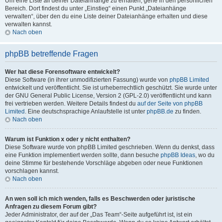
Um eine Liste all deiner Dateianhänge zu erhalten, gehe in den persönlichen
Bereich. Dort findest du unter „Einstieg“ einen Punkt „Dateianhänge
verwalten“, über den du eine Liste deiner Dateianhänge erhalten und diese
verwalten kannst.
Nach oben
phpBB betreffende Fragen
Wer hat diese Forensoftware entwickelt?
Diese Software (in ihrer unmodifizierten Fassung) wurde von
phpBB Limited
entwickelt und veröffentlicht. Sie ist urheberrechtlich geschützt. Sie wurde unter
der GNU General Public License, Version 2 (GPL-2.0) veröffentlicht und kann
frei vertrieben werden. Weitere Details findest du
auf der Seite von phpBB
Limited
. Eine deutschsprachige Anlaufstelle ist unter
phpBB.de
zu finden.
Nach oben
Warum ist Funktion x oder y nicht enthalten?
Diese Software wurde von phpBB Limited geschrieben. Wenn du denkst, dass
eine Funktion implementiert werden sollte, dann besuche
phpBB Ideas
, wo du
deine Stimme für bestehende Vorschläge abgeben oder neue Funktionen
vorschlagen kannst.
Nach oben
An wen soll ich mich wenden, falls es Beschwerden oder juristische
Anfragen zu diesem Forum gibt?
Jeder Administrator, der auf der „Das Team“-Seite aufgeführt ist, ist ein