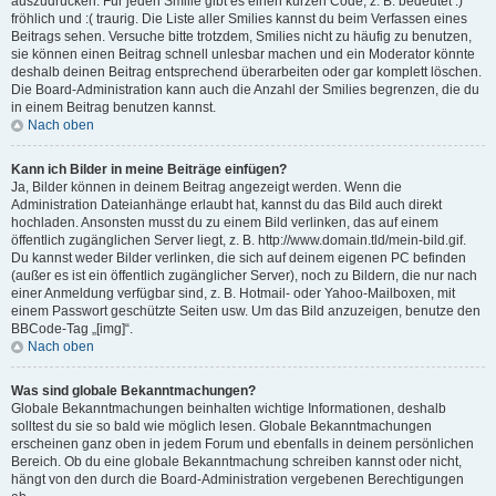
auszudrücken. Für jeden Smilie gibt es einen kurzen Code, z. B. bedeutet :)
fröhlich und :( traurig. Die Liste aller Smilies kannst du beim Verfassen eines
Beitrags sehen. Versuche bitte trotzdem, Smilies nicht zu häufig zu benutzen,
sie können einen Beitrag schnell unlesbar machen und ein Moderator könnte
deshalb deinen Beitrag entsprechend überarbeiten oder gar komplett löschen.
Die Board-Administration kann auch die Anzahl der Smilies begrenzen, die du
in einem Beitrag benutzen kannst.
Nach oben
Kann ich Bilder in meine Beiträge einfügen?
Ja, Bilder können in deinem Beitrag angezeigt werden. Wenn die
Administration Dateianhänge erlaubt hat, kannst du das Bild auch direkt
hochladen. Ansonsten musst du zu einem Bild verlinken, das auf einem
öffentlich zugänglichen Server liegt, z. B. http://www.domain.tld/mein-bild.gif.
Du kannst weder Bilder verlinken, die sich auf deinem eigenen PC befinden
(außer es ist ein öffentlich zugänglicher Server), noch zu Bildern, die nur nach
einer Anmeldung verfügbar sind, z. B. Hotmail- oder Yahoo-Mailboxen, mit
einem Passwort geschützte Seiten usw. Um das Bild anzuzeigen, benutze den
BBCode-Tag „[img]“.
Nach oben
Was sind globale Bekanntmachungen?
Globale Bekanntmachungen beinhalten wichtige Informationen, deshalb
solltest du sie so bald wie möglich lesen. Globale Bekanntmachungen
erscheinen ganz oben in jedem Forum und ebenfalls in deinem persönlichen
Bereich. Ob du eine globale Bekanntmachung schreiben kannst oder nicht,
hängt von den durch die Board-Administration vergebenen Berechtigungen