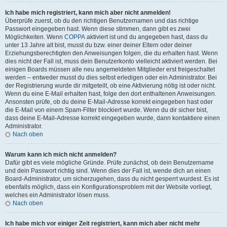
Ich habe mich registriert, kann mich aber nicht anmelden!
Überprüfe zuerst, ob du den richtigen Benutzernamen und das richtige
Passwort eingegeben hast. Wenn diese stimmen, dann gibt es zwei
Möglichkeiten. Wenn
COPPA
aktiviert ist und du angegeben hast, dass du
unter 13 Jahre alt bist, musst du bzw. einer deiner Eltern oder deiner
Erziehungsberechtigten den Anweisungen folgen, die du erhalten hast. Wenn
dies nicht der Fall ist, muss dein Benutzerkonto vielleicht aktiviert werden. Bei
einigen Boards müssen alle neu angemeldeten Mitglieder erst freigeschaltet
werden – entweder musst du dies selbst erledigen oder ein Administrator. Bei
der Registrierung wurde dir mitgeteilt, ob eine Aktivierung nötig ist oder nicht.
Wenn du eine E-Mail erhalten hast, folge den dort enthaltenen Anweisungen.
Ansonsten prüfe, ob du deine E-Mail-Adresse korrekt eingegeben hast oder
die E-Mail von einem Spam-Filter blockiert wurde. Wenn du dir sicher bist,
dass deine E-Mail-Adresse korrekt eingegeben wurde, dann kontaktiere einen
Administrator.
Nach oben
Warum kann ich mich nicht anmelden?
Dafür gibt es viele mögliche Gründe. Prüfe zunächst, ob dein Benutzername
und dein Passwort richtig sind. Wenn dies der Fall ist, wende dich an einen
Board-Administrator, um sicherzugehen, dass du nicht gesperrt wurdest. Es ist
ebenfalls möglich, dass ein Konfigurationsproblem mit der Website vorliegt,
welches ein Administrator lösen muss.
Nach oben
Ich habe mich vor einiger Zeit registriert, kann mich aber nicht mehr