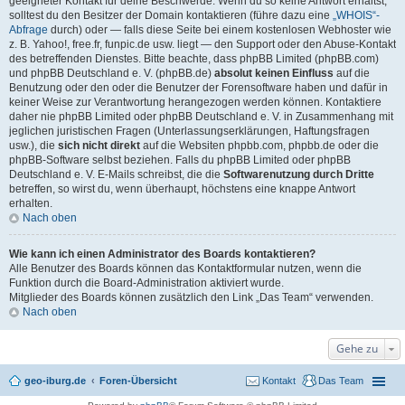
geeigneter Kontakt für deine Beschwerde. Wenn du so keine Antwort erhältst,
solltest du den Besitzer der Domain kontaktieren (führe dazu eine
„WHOIS“-
Abfrage
durch) oder — falls diese Seite bei einem kostenlosen Webhoster wie
z. B. Yahoo!, free.fr, funpic.de usw. liegt — den Support oder den Abuse-Kontakt
des betreffenden Dienstes. Bitte beachte, dass phpBB Limited (phpBB.com)
und phpBB Deutschland e. V. (phpBB.de)
absolut keinen Einfluss
auf die
Benutzung oder den oder die Benutzer der Forensoftware haben und dafür in
keiner Weise zur Verantwortung herangezogen werden können. Kontaktiere
daher nie phpBB Limited oder phpBB Deutschland e. V. in Zusammenhang mit
jeglichen juristischen Fragen (Unterlassungserklärungen, Haftungsfragen
usw.), die
sich nicht direkt
auf die Websiten phpbb.com, phpbb.de oder die
phpBB-Software selbst beziehen. Falls du phpBB Limited oder phpBB
Deutschland e. V. E-Mails schreibst, die die
Softwarenutzung durch Dritte
betreffen, so wirst du, wenn überhaupt, höchstens eine knappe Antwort
erhalten.
Nach oben
Wie kann ich einen Administrator des Boards kontaktieren?
Alle Benutzer des Boards können das Kontaktformular nutzen, wenn die
Funktion durch die Board-Administration aktiviert wurde.
Mitglieder des Boards können zusätzlich den Link „Das Team“ verwenden.
Nach oben
Gehe zu
geo-iburg.de
Foren-Übersicht
Kontakt
Das Team