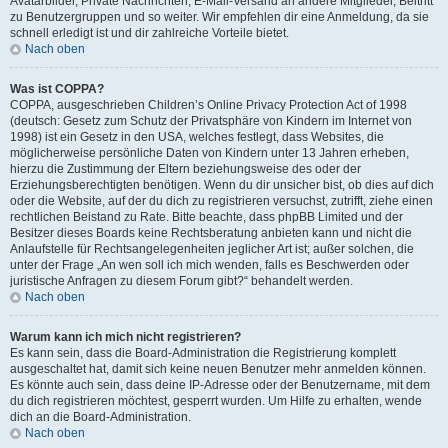
Avatarbilder, Private Nachrichten, E-Mail-Versand an andere Mitglieder, Beitritt
zu Benutzergruppen und so weiter. Wir empfehlen dir eine Anmeldung, da sie
schnell erledigt ist und dir zahlreiche Vorteile bietet.
Nach oben
Was ist COPPA?
COPPA, ausgeschrieben Children’s Online Privacy Protection Act of 1998
(deutsch: Gesetz zum Schutz der Privatsphäre von Kindern im Internet von
1998) ist ein Gesetz in den USA, welches festlegt, dass Websites, die
möglicherweise persönliche Daten von Kindern unter 13 Jahren erheben,
hierzu die Zustimmung der Eltern beziehungsweise des oder der
Erziehungsberechtigten benötigen. Wenn du dir unsicher bist, ob dies auf dich
oder die Website, auf der du dich zu registrieren versuchst, zutrifft, ziehe einen
rechtlichen Beistand zu Rate. Bitte beachte, dass phpBB Limited und der
Besitzer dieses Boards keine Rechtsberatung anbieten kann und nicht die
Anlaufstelle für Rechtsangelegenheiten jeglicher Art ist; außer solchen, die
unter der Frage „An wen soll ich mich wenden, falls es Beschwerden oder
juristische Anfragen zu diesem Forum gibt?“ behandelt werden.
Nach oben
Warum kann ich mich nicht registrieren?
Es kann sein, dass die Board-Administration die Registrierung komplett
ausgeschaltet hat, damit sich keine neuen Benutzer mehr anmelden können.
Es könnte auch sein, dass deine IP-Adresse oder der Benutzername, mit dem
du dich registrieren möchtest, gesperrt wurden. Um Hilfe zu erhalten, wende
dich an die Board-Administration.
Nach oben