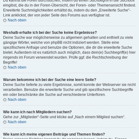
Du kannst die Foren durchsuchen, indem du einen Suchbegriff in die Suchbox
eingibst, die du in der Foren-Übersicht, der Foren- oder Themenansicht findest.
Erweiterte Suchmöglichkeiten erhältst du, indem du den „Erweiterte Suche“-
Link anklickst, der von jeder Seite des Forums aus verfügbar ist.
Nach oben
Weshalb erhalte ich bei der Suche keine Ergebnisse?
Deine Suche war möglicherweise zu allgemein gehalten und enthielt zu viele
gängige Wörter, welche von phpBB nicht indiziert werden. Stelle eine
spezifischere Anfrage und benutze die Optionen, die dir die erweiterte Suche
bietet. Außerdem ist es natürlich auch möglich, dass dein(e) Suchbegriff(e) hier
nirgends im Forum verwendet wurden. Prüfe ggf. die Rechtschreibung der
Begriffe!
Nach oben
Warum bekomme ich bei der Suche eine leere Seite?
Deine Suche lieferte zu viele Ergebnisse, somit konnte der Webserver sie nicht
verarbeiten. Benutze die erweiterte Suche und gib spezifischere Suchbegriffe
ein oder beschränke die Suche auf verschiedene Unterforen.
Nach oben
Wie kann ich nach Mitgliedern suchen?
Gehe zur „Mitglieder“-Seite und klicke auf „Nach einem Mitglied suchen“.
Nach oben
Wie kann ich meine eigenen Beiträge und Themen finden?