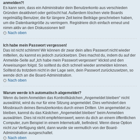
anmelden?!
Es kann sein, dass ein Administrator dein Benutzerkonto aus verschieden
Gründen deaktiviert oder gelöscht hat. Außerdem löschen viele Boards
regelmäßig Benutzer, die für längere Zeit keine Beiträge geschrieben haben,
um die Datenbankgröße zu verringern. Registriere dich einfach erneut und
nimm aktiv an den Diskussionen teil!
Nach oben
Ich habe mein Passwort vergessen!
Das ist nicht schlimm! Wir können dir zwar dein altes Passwort nicht wieder
mitteilen, du kannst es jedoch zurücksetzen. Dies machst du, indem du auf der
Anmelde-Seite auf „Ich habe mein Passwort vergessen“ klickst und den
Anweisungen folgst. So solltest du dich schnell wieder anmelden können.
Solltest du trotzdem nicht in der Lage sein, dein Passwort zurückzusetzen, so
wende dich an die Board-Administration.
Nach oben
Warum werde ich automatisch abgemeldet?
Wenn du beim Anmelden das Kontrollkästchen „Angemeldet bleiben“ nicht
auswählst, wirst du nur für eine Sitzung angemeldet. Dies verhindert den
Missbrauch deines Benutzerkontos durch einen Dritten. Um angemeldet zu
bleiben, kannst du das Kästchen „Angemeldet bleiben“ beim Anmelden
auswählen. Dies ist nicht empfehlenswert, wenn du dich an einem öffentlichen
Computer, zum Beispiel in einem Internetcafé, befindest. Wenn diese Option
nicht zur Verfügung steht, dann wurde sie vermutlich von der Board-
Administration ausgeschaltet.
Nach oben