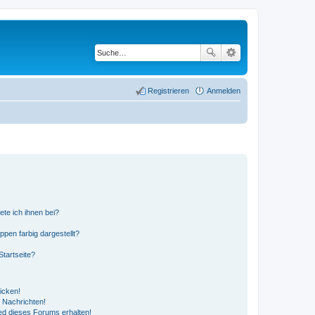
Registrieren
Anmelden
ete ich ihnen bei?
en farbig dargestellt?
tartseite?
icken!
 Nachrichten!
ed dieses Forums erhalten!