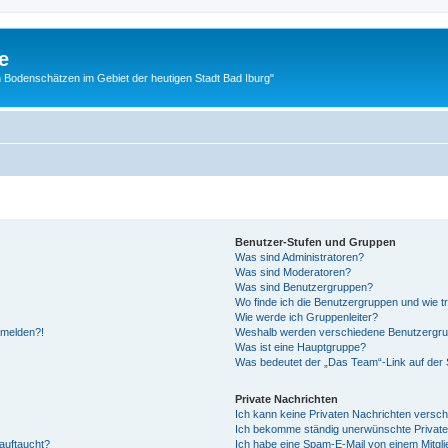
e
 Bodenschätzen im Gebiet der heutigen Stadt Bad Iburg"
Benutzer-Stufen und Gruppen
Was sind Administratoren?
Was sind Moderatoren?
Was sind Benutzergruppen?
Wo finde ich die Benutzergruppen und wie tr
Wie werde ich Gruppenleiter?
anmelden?!
Weshalb werden verschiedene Benutzergrupp
Was ist eine Hauptgruppe?
Was bedeutet der „Das Team“-Link auf der S
Private Nachrichten
Ich kann keine Privaten Nachrichten versch
Ich bekomme ständig unerwünschte Private
auftaucht?
Ich habe eine Spam-E-Mail von einem Mitgli