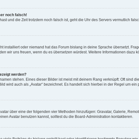
mer noch falsch!
t hast und die Zeit trotzdem noch falsch ist, geht die Uhr des Servers vermutlich fal
t installiert oder niemand hat das Forum bislang in deine Sprache übersetzt. Frag
, würden wir uns freuen, wenn du es übersetzen würdest. Weitere Informationen dazu
gezeigt werden?
amen stehen. Eines dieser Bilder ist meist mit deinem Rang verknüpft: Oft sind di
ld wird auch als „Avatar“ bezeichnet. Es handelt sich hierbei in der Regel um ein
 Avatar über eine der folgenden vier Methoden hinzufügen: Gravatar, Galerie, Rem
en Avatar benutzen kannst, solltest du die Board-Administration kontaktieren.
viele Beiträge du bislang erstellt hast oder identifizieren bestimmte Benutzer w