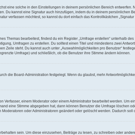
st eine solche in den Einstellungen in deinem persönlichen Bereich entwerfen. Na
eren. Du kannst eine Signatur auch hinzufügen, indem du in deinem persönlichen 
atur verfassen möchtest, so kannst du dort einfach das Kontrollkästchen „Signatu
s Themas bearbeitest, findest du ein Register „Umfrage erstellen“ unterhalb des F
htigung, Umfragen zu erstellen. Du solltest einen Titel und mindestens zwei Antwo
genen Zeile steht. Du kannst auch unter „Auswahlmöglichkeiten pro Benutzer“ festl
unbegrenzte Umfrage) und schließlich, ob die Benutzer ihre Stimme ändern können.
rch die Board-Administration festgelegt. Wenn du glaubst, mehr Antwortmöglichkei
n Verfasser, einem Moderator oder einem Administrator bearbeitet werden. Um ein
emand eine Stimme abgegeben hat, dann können Benutzer die Umfrage löschen oder 
 Moderatoren oder Administratoren geändert oder gelöscht werden. Dadurch soll 
ehalten sein. Um diese einzusehen, Beiträge zu lesen, zu schreiben oder ander