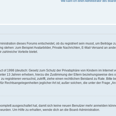
Wie kann ich einen Administrator des Board
istration dieses Forums entscheidet, ob du registriert sein musst, um Beiträge zu s
ung stehen: zum Beispiel Avatarbilder, Private Nachrichten, E-Mail-Versand an ander
 zahlreiche Vorteile bietet.
t of 1998 (deutsch: Gesetz zum Schutz der Privatsphäre von Kindern im Internet vo
unter 13 Jahren erheben, hierzu die Zustimmung der Eltern beziehungsweise des o
h zu registrieren versuchst, zutrifft, ziehe einen rechtlichen Beistand zu Rate. Bit
für Rechtsangelegenheiten jeglicher Art ist; außer solchen, die unter der Frage „
.
g komplett ausgeschaltet hat, damit sich keine neuen Benutzer mehr anmelden könn
 wurden. Um Hilfe zu erhalten, wende dich an die Board-Administration.