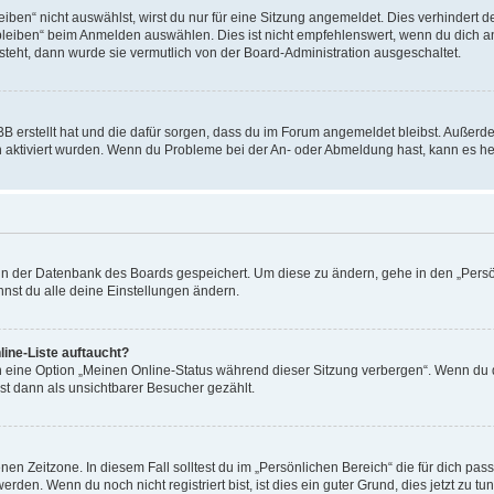
en“ nicht auswählst, wirst du nur für eine Sitzung angemeldet. Dies verhindert 
leiben“ beim Anmelden auswählen. Dies ist nicht empfehlenswert, wenn du dich an
 steht, dann wurde sie vermutlich von der Board-Administration ausgeschaltet.
BB erstellt hat und die dafür sorgen, dass du im Forum angemeldet bleibst. Außer
n aktiviert wurden. Wenn du Probleme bei der An- oder Abmeldung hast, kann es he
n in der Datenbank des Boards gespeichert. Um diese zu ändern, gehe in den „Persö
nst du alle deine Einstellungen ändern.
ine-Liste auftaucht?
n eine Option „Meinen Online-Status während dieser Sitzung verbergen“. Wenn du d
st dann als unsichtbarer Besucher gezählt.
en Zeitzone. In diesem Fall solltest du im „Persönlichen Bereich“ die für dich passe
den. Wenn du noch nicht registriert bist, ist dies ein guter Grund, dies jetzt zu tun