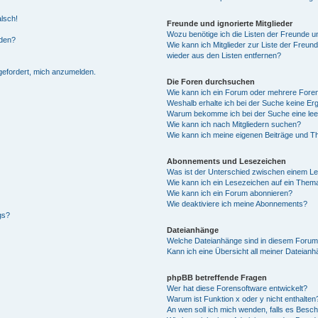
alsch!
Freunde und ignorierte Mitglieder
Wozu benötige ich die Listen der Freunde un
rden?
Wie kann ich Mitglieder zur Liste der Freund
wieder aus den Listen entfernen?
fgefordert, mich anzumelden.
Die Foren durchsuchen
Wie kann ich ein Forum oder mehrere For
Weshalb erhalte ich bei der Suche keine Er
Warum bekomme ich bei der Suche eine lee
Wie kann ich nach Mitgliedern suchen?
Wie kann ich meine eigenen Beiträge und T
Abonnements und Lesezeichen
Was ist der Unterschied zwischen einem L
Wie kann ich ein Lesezeichen auf ein Them
Wie kann ich ein Forum abonnieren?
Wie deaktiviere ich meine Abonnements?
gs?
Dateianhänge
Welche Dateianhänge sind in diesem Forum
Kann ich eine Übersicht all meiner Dateian
phpBB betreffende Fragen
Wer hat diese Forensoftware entwickelt?
Warum ist Funktion x oder y nicht enthalten
An wen soll ich mich wenden, falls es Besc