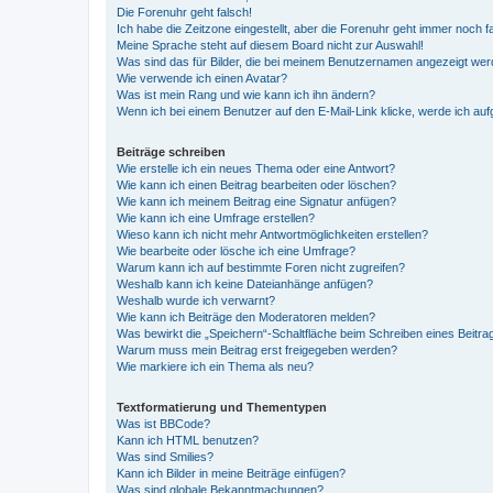
Die Forenuhr geht falsch!
Ich habe die Zeitzone eingestellt, aber die Forenuhr geht immer noch f
Meine Sprache steht auf diesem Board nicht zur Auswahl!
Was sind das für Bilder, die bei meinem Benutzernamen angezeigt we
Wie verwende ich einen Avatar?
Was ist mein Rang und wie kann ich ihn ändern?
Wenn ich bei einem Benutzer auf den E-Mail-Link klicke, werde ich au
Beiträge schreiben
Wie erstelle ich ein neues Thema oder eine Antwort?
Wie kann ich einen Beitrag bearbeiten oder löschen?
Wie kann ich meinem Beitrag eine Signatur anfügen?
Wie kann ich eine Umfrage erstellen?
Wieso kann ich nicht mehr Antwortmöglichkeiten erstellen?
Wie bearbeite oder lösche ich eine Umfrage?
Warum kann ich auf bestimmte Foren nicht zugreifen?
Weshalb kann ich keine Dateianhänge anfügen?
Weshalb wurde ich verwarnt?
Wie kann ich Beiträge den Moderatoren melden?
Was bewirkt die „Speichern“-Schaltfläche beim Schreiben eines Beitra
Warum muss mein Beitrag erst freigegeben werden?
Wie markiere ich ein Thema als neu?
Textformatierung und Thementypen
Was ist BBCode?
Kann ich HTML benutzen?
Was sind Smilies?
Kann ich Bilder in meine Beiträge einfügen?
Was sind globale Bekanntmachungen?