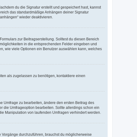
chdem du die Signatur erstellt und gespeichert hast, kannst
Bereich das standardmäßige Anhängen deiner Signatur
r anhängen“ wieder deaktivieren.
ormulars zur Beitragserstellung. Solltest du diesen Bereich
rtmöglichkeiten in die entsprechenden Felder eingeben und
egen, wie viele Optionen ein Benutzer auswählen kann, welches
ten als zugelassen zu benötigen, kontaktiere einen
e Umfrage zu bearbeiten, ändere den ersten Beitrag des
die Umfrageoption bearbeiten. Sollte allerdings schon ein
die Manipulation von laufenden Umfragen verhindert werden.
e Vorgänge durchzuführen, brauchst du möglicherweise