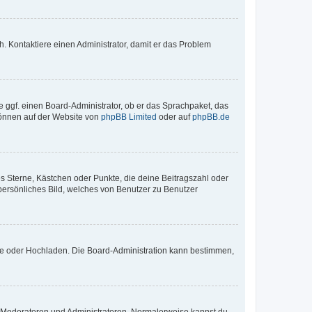
sch. Kontaktiere einen Administrator, damit er das Problem
e ggf. einen Board-Administrator, ob er das Sprachpaket, das
 können auf der Website von
phpBB Limited
oder auf
phpBB.de
es Sterne, Kästchen oder Punkte, die deine Beitragszahl oder
 persönliches Bild, welches von Benutzer zu Benutzer
ote oder Hochladen. Die Board-Administration kann bestimmen,
ie Moderatoren und Administratoren. Normalerweise kannst du