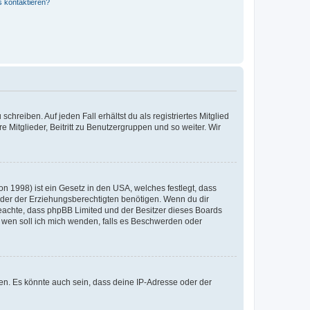
s kontaktieren?
chreiben. Auf jeden Fall erhältst du als registriertes Mitglied
e Mitglieder, Beitritt zu Benutzergruppen und so weiter. Wir
n 1998) ist ein Gesetz in den USA, welches festlegt, dass
der der Erziehungsberechtigten benötigen. Wenn du dir
te beachte, dass phpBB Limited und der Besitzer dieses Boards
An wen soll ich mich wenden, falls es Beschwerden oder
en. Es könnte auch sein, dass deine IP-Adresse oder der