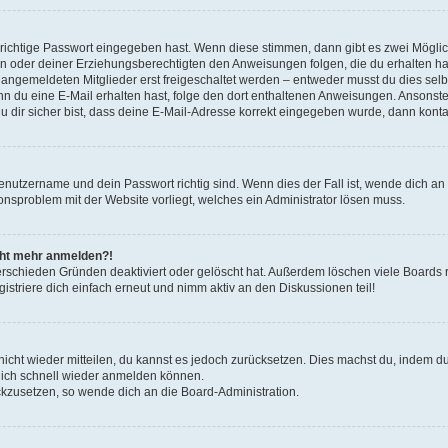
 richtige Passwort eingegeben hast. Wenn diese stimmen, dann gibt es zwei Mögl
tern oder deiner Erziehungsberechtigten den Anweisungen folgen, die du erhalten ha
u angemeldeten Mitglieder erst freigeschaltet werden – entweder musst du dies selbs
. Wenn du eine E-Mail erhalten hast, folge den dort enthaltenen Anweisungen. Ansons
 dir sicher bist, dass deine E-Mail-Adresse korrekt eingegeben wurde, dann kontak
Benutzername und dein Passwort richtig sind. Wenn dies der Fall ist, wende dich a
ionsproblem mit der Website vorliegt, welches ein Administrator lösen muss.
icht mehr anmelden?!
erschieden Gründen deaktiviert oder gelöscht hat. Außerdem löschen viele Boards r
triere dich einfach erneut und nimm aktiv an den Diskussionen teil!
 nicht wieder mitteilen, du kannst es jedoch zurücksetzen. Dies machst du, indem 
 dich schnell wieder anmelden können.
ückzusetzen, so wende dich an die Board-Administration.