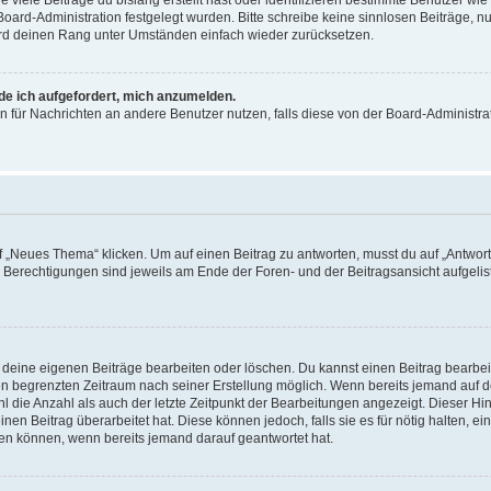
 Board-Administration festgelegt wurden. Bitte schreibe keine sinnlosen Beiträge
wird deinen Rang unter Umständen einfach wieder zurücksetzen.
rde ich aufgefordert, mich anzumelden.
ion für Nachrichten an andere Benutzer nutzen, falls diese von der Board-Administ
„Neues Thema“ klicken. Um auf einen Beitrag zu antworten, musst du auf „Antworte
e Berechtigungen sind jeweils am Ende der Foren- und der Beitragsansicht aufgeliste
r deine eigenen Beiträge bearbeiten oder löschen. Du kannst einen Beitrag bearbe
inen begrenzten Zeitraum nach seiner Erstellung möglich. Wenn bereits jemand auf de
 die Anzahl als auch der letzte Zeitpunkt der Bearbeitungen angezeigt. Dieser Hi
en Beitrag überarbeitet hat. Diese können jedoch, falls sie es für nötig halten, ei
hen können, wenn bereits jemand darauf geantwortet hat.