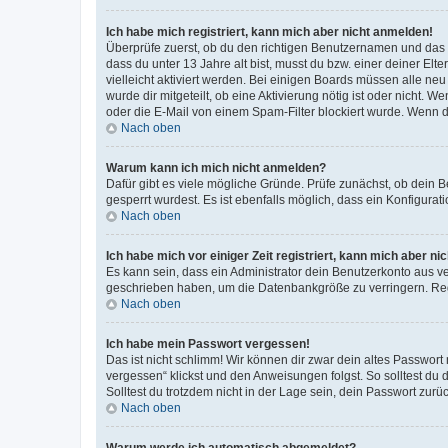
Ich habe mich registriert, kann mich aber nicht anmelden!
Überprüfe zuerst, ob du den richtigen Benutzernamen und das
dass du unter 13 Jahre alt bist, musst du bzw. einer deiner El
vielleicht aktiviert werden. Bei einigen Boards müssen alle ne
wurde dir mitgeteilt, ob eine Aktivierung nötig ist oder nicht
oder die E-Mail von einem Spam-Filter blockiert wurde. Wenn du
Nach oben
Warum kann ich mich nicht anmelden?
Dafür gibt es viele mögliche Gründe. Prüfe zunächst, ob dein 
gesperrt wurdest. Es ist ebenfalls möglich, dass ein Konfigurat
Nach oben
Ich habe mich vor einiger Zeit registriert, kann mich aber n
Es kann sein, dass ein Administrator dein Benutzerkonto aus v
geschrieben haben, um die Datenbankgröße zu verringern. Regis
Nach oben
Ich habe mein Passwort vergessen!
Das ist nicht schlimm! Wir können dir zwar dein altes Passwort
vergessen“ klickst und den Anweisungen folgst. So solltest du
Solltest du trotzdem nicht in der Lage sein, dein Passwort zur
Nach oben
Warum werde ich automatisch abgemeldet?