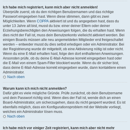
Ich habe mich registriert, kann mich aber nicht anmelden!
Überprüfe zuerst, ob du den richtigen Benutzernamen und das richtige
Passwort eingegeben hast. Wenn diese stimmen, dann gibt es zwei
Möglichkeiten. Wenn
COPPA
aktiviert ist und du angegeben hast, dass du
unter 13 Jahre alt bist, musst du bzw. einer deiner Eltern oder deiner
Erziehungsberechtigten den Anweisungen folgen, die du erhalten hast. Wenn
dies nicht der Fall ist, muss dein Benutzerkonto vielleicht aktiviert werden. Bei
einigen Boards müssen alle neu angemeldeten Mitglieder erst freigeschaltet
werden – entweder musst du dies selbst erledigen oder ein Administrator. Bei
der Registrierung wurde dir mitgeteilt, ob eine Aktivierung nötig ist oder nicht.
Wenn du eine E-Mail erhalten hast, folge den dort enthaltenen Anweisungen.
Ansonsten prüfe, ob du deine E-Mail-Adresse korrekt eingegeben hast oder
die E-Mail von einem Spam-Filter blockiert wurde. Wenn du dir sicher bist,
dass deine E-Mail-Adresse korrekt eingegeben wurde, dann kontaktiere einen
Administrator.
Nach oben
Warum kann ich mich nicht anmelden?
Dafür gibt es viele mögliche Gründe. Prüfe zunächst, ob dein Benutzername
und dein Passwort richtig sind. Wenn dies der Fall ist, wende dich an einen
Board-Administrator, um sicherzugehen, dass du nicht gesperrt wurdest. Es ist
ebenfalls möglich, dass ein Konfigurationsproblem mit der Website vorliegt,
welches ein Administrator lösen muss.
Nach oben
Ich habe mich vor einiger Zeit registriert, kann mich aber nicht mehr