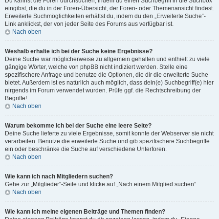
Du kannst die Foren durchsuchen, indem du einen Suchbegriff in die Suchbox
eingibst, die du in der Foren-Übersicht, der Foren- oder Themenansicht findest.
Erweiterte Suchmöglichkeiten erhältst du, indem du den „Erweiterte Suche“-
Link anklickst, der von jeder Seite des Forums aus verfügbar ist.
Nach oben
Weshalb erhalte ich bei der Suche keine Ergebnisse?
Deine Suche war möglicherweise zu allgemein gehalten und enthielt zu viele
gängige Wörter, welche von phpBB nicht indiziert werden. Stelle eine
spezifischere Anfrage und benutze die Optionen, die dir die erweiterte Suche
bietet. Außerdem ist es natürlich auch möglich, dass dein(e) Suchbegriff(e) hier
nirgends im Forum verwendet wurden. Prüfe ggf. die Rechtschreibung der
Begriffe!
Nach oben
Warum bekomme ich bei der Suche eine leere Seite?
Deine Suche lieferte zu viele Ergebnisse, somit konnte der Webserver sie nicht
verarbeiten. Benutze die erweiterte Suche und gib spezifischere Suchbegriffe
ein oder beschränke die Suche auf verschiedene Unterforen.
Nach oben
Wie kann ich nach Mitgliedern suchen?
Gehe zur „Mitglieder“-Seite und klicke auf „Nach einem Mitglied suchen“.
Nach oben
Wie kann ich meine eigenen Beiträge und Themen finden?