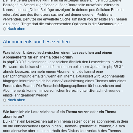
Deine eigenen Beiträge kannst du dir anzeigen lassen, indem du „Eigene
Beiträge“ im Schnellzugriff oben auf der Boardseite auswählst. Alternativ
kannst du auch „Deine Beiträge anzeigen“ in deinem persönlichen Bereich
oder „Beiträge des Benutzers suchen“ auf deiner eigenen Profilseite
verwenden. Benutze die erweiterte Suche, um nach von dir erstellen Themen
zu suchen. Trage dort die entsprechenden Optionen in die Suchmaske ein.
Nach oben
Abonnements und Lesezeichen
Was ist der Unterschied zwischen einem Lesezeichen und einem
Abonnements für ein Thema oder Forum?
In phpBB 3.0 funktionierten Lesezeichen ähnlich den Lesezeichen in Web-
Browsern: du bekamst keine Informationen bei einem Update. In phpBB 3.1
ähneln Lesezeichen mehr einem Abonnement: du kannst eine
Benachrichtigung erhalten, wenn ein Thema aktualisiert wird. Abonnements
hingegen informieren dich bei einer Aktualisierung eines Themas oder eines
Forums des Boards. Die Benachrichtigungsoptionen für Lesezeichen und
Abonnements können im persönlichen Bereich unter „Benachrichtigungen
einstellen“ geändert werden.
Nach oben
Wie kann ich ein Lesezeichen auf ein Thema setzen oder ein Thema
abonnieren?
Du kannst ein Lesezeichen auf ein Thema setzen oder es abonnieren, in dem
du die entsprechende Option in den „Themen-Optionen“ auswählst, die sich
normalerweise ober- und unterhalb des Diskussionsverlaufs des Themas