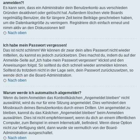
anmelden?!
Es kann sein, dass ein Administrator dein Benutzerkonto aus verschieden
Gründen deaktiviert oder gelöscht hat. Außerdem löschen viele Boards
regelmäßig Benutzer, die für längere Zeit keine Beiträge geschrieben haben,
um die Datenbankgröße zu verringern. Registriere dich einfach erneut und
nimm aktiv an den Diskussionen teil!
Nach oben
Ich habe mein Passwort vergessen!
Das ist nicht schlimm! Wir können dir zwar dein altes Passwort nicht wieder
mitteilen, du kannst es jedoch zurücksetzen. Dies machst du, indem du auf der
Anmelde-Seite auf „Ich habe mein Passwort vergessen“ klickst und den
Anweisungen folgst. So solltest du dich schnell wieder anmelden können.
Solltest du trotzdem nicht in der Lage sein, dein Passwort zurückzusetzen, so
wende dich an die Board-Administration.
Nach oben
Warum werde ich automatisch abgemeldet?
Wenn du beim Anmelden das Kontrollkästchen „Angemeldet bleiben“ nicht
auswählst, wirst du nur für eine Sitzung angemeldet. Dies verhindert den
Missbrauch deines Benutzerkontos durch einen Dritten. Um angemeldet zu
bleiben, kannst du das Kästchen „Angemeldet bleiben“ beim Anmelden
auswählen. Dies ist nicht empfehlenswert, wenn du dich an einem öffentlichen
Computer, zum Beispiel in einem Internetcafé, befindest. Wenn diese Option
nicht zur Verfügung steht, dann wurde sie vermutlich von der Board-
Administration ausgeschaltet.
Nach oben