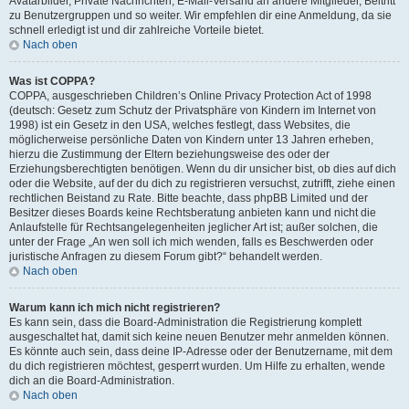
Avatarbilder, Private Nachrichten, E-Mail-Versand an andere Mitglieder, Beitritt
zu Benutzergruppen und so weiter. Wir empfehlen dir eine Anmeldung, da sie
schnell erledigt ist und dir zahlreiche Vorteile bietet.
Nach oben
Was ist COPPA?
COPPA, ausgeschrieben Children’s Online Privacy Protection Act of 1998
(deutsch: Gesetz zum Schutz der Privatsphäre von Kindern im Internet von
1998) ist ein Gesetz in den USA, welches festlegt, dass Websites, die
möglicherweise persönliche Daten von Kindern unter 13 Jahren erheben,
hierzu die Zustimmung der Eltern beziehungsweise des oder der
Erziehungsberechtigten benötigen. Wenn du dir unsicher bist, ob dies auf dich
oder die Website, auf der du dich zu registrieren versuchst, zutrifft, ziehe einen
rechtlichen Beistand zu Rate. Bitte beachte, dass phpBB Limited und der
Besitzer dieses Boards keine Rechtsberatung anbieten kann und nicht die
Anlaufstelle für Rechtsangelegenheiten jeglicher Art ist; außer solchen, die
unter der Frage „An wen soll ich mich wenden, falls es Beschwerden oder
juristische Anfragen zu diesem Forum gibt?“ behandelt werden.
Nach oben
Warum kann ich mich nicht registrieren?
Es kann sein, dass die Board-Administration die Registrierung komplett
ausgeschaltet hat, damit sich keine neuen Benutzer mehr anmelden können.
Es könnte auch sein, dass deine IP-Adresse oder der Benutzername, mit dem
du dich registrieren möchtest, gesperrt wurden. Um Hilfe zu erhalten, wende
dich an die Board-Administration.
Nach oben