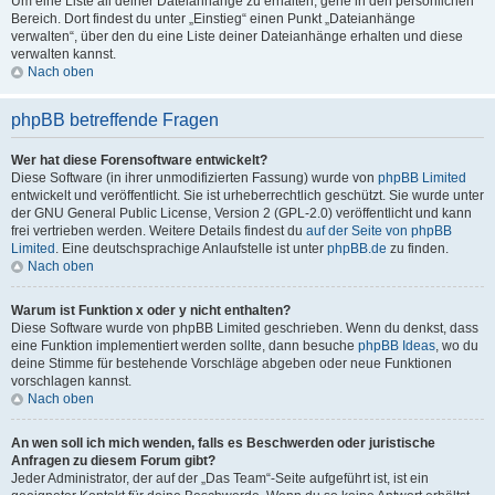
Um eine Liste all deiner Dateianhänge zu erhalten, gehe in den persönlichen
Bereich. Dort findest du unter „Einstieg“ einen Punkt „Dateianhänge
verwalten“, über den du eine Liste deiner Dateianhänge erhalten und diese
verwalten kannst.
Nach oben
phpBB betreffende Fragen
Wer hat diese Forensoftware entwickelt?
Diese Software (in ihrer unmodifizierten Fassung) wurde von
phpBB Limited
entwickelt und veröffentlicht. Sie ist urheberrechtlich geschützt. Sie wurde unter
der GNU General Public License, Version 2 (GPL-2.0) veröffentlicht und kann
frei vertrieben werden. Weitere Details findest du
auf der Seite von phpBB
Limited
. Eine deutschsprachige Anlaufstelle ist unter
phpBB.de
zu finden.
Nach oben
Warum ist Funktion x oder y nicht enthalten?
Diese Software wurde von phpBB Limited geschrieben. Wenn du denkst, dass
eine Funktion implementiert werden sollte, dann besuche
phpBB Ideas
, wo du
deine Stimme für bestehende Vorschläge abgeben oder neue Funktionen
vorschlagen kannst.
Nach oben
An wen soll ich mich wenden, falls es Beschwerden oder juristische
Anfragen zu diesem Forum gibt?
Jeder Administrator, der auf der „Das Team“-Seite aufgeführt ist, ist ein