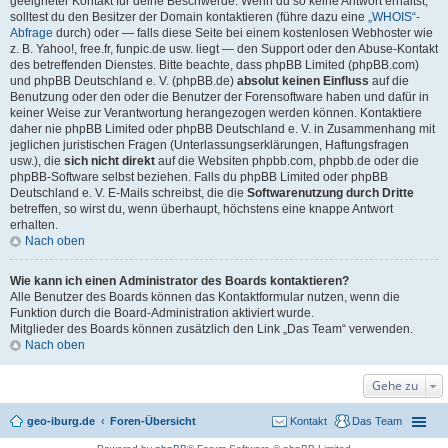
geeigneter Kontakt für deine Beschwerde. Wenn du so keine Antwort erhältst,
solltest du den Besitzer der Domain kontaktieren (führe dazu eine
„WHOIS“-
Abfrage
durch) oder — falls diese Seite bei einem kostenlosen Webhoster wie
z. B. Yahoo!, free.fr, funpic.de usw. liegt — den Support oder den Abuse-Kontakt
des betreffenden Dienstes. Bitte beachte, dass phpBB Limited (phpBB.com)
und phpBB Deutschland e. V. (phpBB.de)
absolut keinen Einfluss
auf die
Benutzung oder den oder die Benutzer der Forensoftware haben und dafür in
keiner Weise zur Verantwortung herangezogen werden können. Kontaktiere
daher nie phpBB Limited oder phpBB Deutschland e. V. in Zusammenhang mit
jeglichen juristischen Fragen (Unterlassungserklärungen, Haftungsfragen
usw.), die
sich nicht direkt
auf die Websiten phpbb.com, phpbb.de oder die
phpBB-Software selbst beziehen. Falls du phpBB Limited oder phpBB
Deutschland e. V. E-Mails schreibst, die die
Softwarenutzung durch Dritte
betreffen, so wirst du, wenn überhaupt, höchstens eine knappe Antwort
erhalten.
Nach oben
Wie kann ich einen Administrator des Boards kontaktieren?
Alle Benutzer des Boards können das Kontaktformular nutzen, wenn die
Funktion durch die Board-Administration aktiviert wurde.
Mitglieder des Boards können zusätzlich den Link „Das Team“ verwenden.
Nach oben
Gehe zu
geo-iburg.de
Foren-Übersicht
Kontakt
Das Team