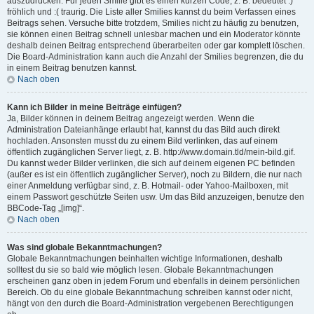
auszudrücken. Für jeden Smilie gibt es einen kurzen Code, z. B. bedeutet :)
fröhlich und :( traurig. Die Liste aller Smilies kannst du beim Verfassen eines
Beitrags sehen. Versuche bitte trotzdem, Smilies nicht zu häufig zu benutzen,
sie können einen Beitrag schnell unlesbar machen und ein Moderator könnte
deshalb deinen Beitrag entsprechend überarbeiten oder gar komplett löschen.
Die Board-Administration kann auch die Anzahl der Smilies begrenzen, die du
in einem Beitrag benutzen kannst.
Nach oben
Kann ich Bilder in meine Beiträge einfügen?
Ja, Bilder können in deinem Beitrag angezeigt werden. Wenn die
Administration Dateianhänge erlaubt hat, kannst du das Bild auch direkt
hochladen. Ansonsten musst du zu einem Bild verlinken, das auf einem
öffentlich zugänglichen Server liegt, z. B. http://www.domain.tld/mein-bild.gif.
Du kannst weder Bilder verlinken, die sich auf deinem eigenen PC befinden
(außer es ist ein öffentlich zugänglicher Server), noch zu Bildern, die nur nach
einer Anmeldung verfügbar sind, z. B. Hotmail- oder Yahoo-Mailboxen, mit
einem Passwort geschützte Seiten usw. Um das Bild anzuzeigen, benutze den
BBCode-Tag „[img]“.
Nach oben
Was sind globale Bekanntmachungen?
Globale Bekanntmachungen beinhalten wichtige Informationen, deshalb
solltest du sie so bald wie möglich lesen. Globale Bekanntmachungen
erscheinen ganz oben in jedem Forum und ebenfalls in deinem persönlichen
Bereich. Ob du eine globale Bekanntmachung schreiben kannst oder nicht,
hängt von den durch die Board-Administration vergebenen Berechtigungen