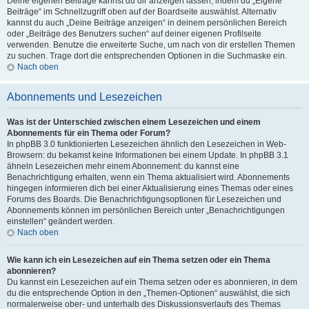
Deine eigenen Beiträge kannst du dir anzeigen lassen, indem du „Eigene
Beiträge“ im Schnellzugriff oben auf der Boardseite auswählst. Alternativ
kannst du auch „Deine Beiträge anzeigen“ in deinem persönlichen Bereich
oder „Beiträge des Benutzers suchen“ auf deiner eigenen Profilseite
verwenden. Benutze die erweiterte Suche, um nach von dir erstellen Themen
zu suchen. Trage dort die entsprechenden Optionen in die Suchmaske ein.
Nach oben
Abonnements und Lesezeichen
Was ist der Unterschied zwischen einem Lesezeichen und einem
Abonnements für ein Thema oder Forum?
In phpBB 3.0 funktionierten Lesezeichen ähnlich den Lesezeichen in Web-
Browsern: du bekamst keine Informationen bei einem Update. In phpBB 3.1
ähneln Lesezeichen mehr einem Abonnement: du kannst eine
Benachrichtigung erhalten, wenn ein Thema aktualisiert wird. Abonnements
hingegen informieren dich bei einer Aktualisierung eines Themas oder eines
Forums des Boards. Die Benachrichtigungsoptionen für Lesezeichen und
Abonnements können im persönlichen Bereich unter „Benachrichtigungen
einstellen“ geändert werden.
Nach oben
Wie kann ich ein Lesezeichen auf ein Thema setzen oder ein Thema
abonnieren?
Du kannst ein Lesezeichen auf ein Thema setzen oder es abonnieren, in dem
du die entsprechende Option in den „Themen-Optionen“ auswählst, die sich
normalerweise ober- und unterhalb des Diskussionsverlaufs des Themas