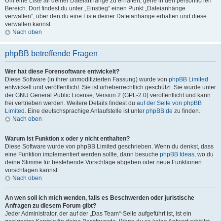
Um eine Liste all deiner Dateianhänge zu erhalten, gehe in den persönlichen
Bereich. Dort findest du unter „Einstieg“ einen Punkt „Dateianhänge
verwalten“, über den du eine Liste deiner Dateianhänge erhalten und diese
verwalten kannst.
Nach oben
phpBB betreffende Fragen
Wer hat diese Forensoftware entwickelt?
Diese Software (in ihrer unmodifizierten Fassung) wurde von
phpBB Limited
entwickelt und veröffentlicht. Sie ist urheberrechtlich geschützt. Sie wurde unter
der GNU General Public License, Version 2 (GPL-2.0) veröffentlicht und kann
frei vertrieben werden. Weitere Details findest du
auf der Seite von phpBB
Limited
. Eine deutschsprachige Anlaufstelle ist unter
phpBB.de
zu finden.
Nach oben
Warum ist Funktion x oder y nicht enthalten?
Diese Software wurde von phpBB Limited geschrieben. Wenn du denkst, dass
eine Funktion implementiert werden sollte, dann besuche
phpBB Ideas
, wo du
deine Stimme für bestehende Vorschläge abgeben oder neue Funktionen
vorschlagen kannst.
Nach oben
An wen soll ich mich wenden, falls es Beschwerden oder juristische
Anfragen zu diesem Forum gibt?
Jeder Administrator, der auf der „Das Team“-Seite aufgeführt ist, ist ein