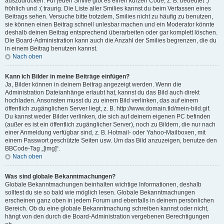
auszudrücken. Für jeden Smilie gibt es einen kurzen Code, z. B. bedeutet :)
fröhlich und :( traurig. Die Liste aller Smilies kannst du beim Verfassen eines
Beitrags sehen. Versuche bitte trotzdem, Smilies nicht zu häufig zu benutzen,
sie können einen Beitrag schnell unlesbar machen und ein Moderator könnte
deshalb deinen Beitrag entsprechend überarbeiten oder gar komplett löschen.
Die Board-Administration kann auch die Anzahl der Smilies begrenzen, die du
in einem Beitrag benutzen kannst.
Nach oben
Kann ich Bilder in meine Beiträge einfügen?
Ja, Bilder können in deinem Beitrag angezeigt werden. Wenn die
Administration Dateianhänge erlaubt hat, kannst du das Bild auch direkt
hochladen. Ansonsten musst du zu einem Bild verlinken, das auf einem
öffentlich zugänglichen Server liegt, z. B. http://www.domain.tld/mein-bild.gif.
Du kannst weder Bilder verlinken, die sich auf deinem eigenen PC befinden
(außer es ist ein öffentlich zugänglicher Server), noch zu Bildern, die nur nach
einer Anmeldung verfügbar sind, z. B. Hotmail- oder Yahoo-Mailboxen, mit
einem Passwort geschützte Seiten usw. Um das Bild anzuzeigen, benutze den
BBCode-Tag „[img]“.
Nach oben
Was sind globale Bekanntmachungen?
Globale Bekanntmachungen beinhalten wichtige Informationen, deshalb
solltest du sie so bald wie möglich lesen. Globale Bekanntmachungen
erscheinen ganz oben in jedem Forum und ebenfalls in deinem persönlichen
Bereich. Ob du eine globale Bekanntmachung schreiben kannst oder nicht,
hängt von den durch die Board-Administration vergebenen Berechtigungen