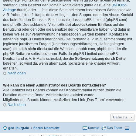
geeigneter Kontakt für deine Beschwerde. Wenn du so keine Antwort erhältst,
solltest du den Besitzer der Domain kontaktieren (führe dazu eine
„WHOIS“-
Abfrage
durch) oder — falls diese Seite bei einem kostenlosen Webhoster wie
z. B. Yahoo!, free.fr, funpic.de usw. liegt — den Support oder den Abuse-Kontakt
des betreffenden Dienstes. Bitte beachte, dass phpBB Limited (phpBB.com)
und phpBB Deutschland e. V. (phpBB.de)
absolut keinen Einfluss
auf die
Benutzung oder den oder die Benutzer der Forensoftware haben und dafür in
keiner Weise zur Verantwortung herangezogen werden können. Kontaktiere
daher nie phpBB Limited oder phpBB Deutschland e. V. in Zusammenhang mit
jeglichen juristischen Fragen (Unterlassungserklärungen, Haftungsfragen
usw.), die
sich nicht direkt
auf die Websiten phpbb.com, phpbb.de oder die
phpBB-Software selbst beziehen. Falls du phpBB Limited oder phpBB
Deutschland e. V. E-Mails schreibst, die die
Softwarenutzung durch Dritte
betreffen, so wirst du, wenn überhaupt, höchstens eine knappe Antwort
erhalten.
Nach oben
Wie kann ich einen Administrator des Boards kontaktieren?
Alle Benutzer des Boards können das Kontaktformular nutzen, wenn die
Funktion durch die Board-Administration aktiviert wurde.
Mitglieder des Boards können zusätzlich den Link „Das Team“ verwenden.
Nach oben
Gehe zu
geo-iburg.de
Foren-Übersicht
Kontakt
Das Team