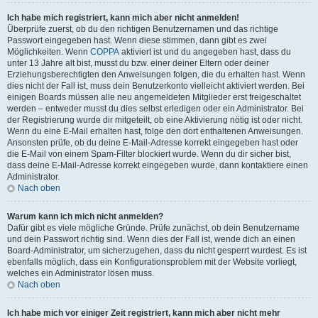
Ich habe mich registriert, kann mich aber nicht anmelden!
Überprüfe zuerst, ob du den richtigen Benutzernamen und das richtige
Passwort eingegeben hast. Wenn diese stimmen, dann gibt es zwei
Möglichkeiten. Wenn
COPPA
aktiviert ist und du angegeben hast, dass du
unter 13 Jahre alt bist, musst du bzw. einer deiner Eltern oder deiner
Erziehungsberechtigten den Anweisungen folgen, die du erhalten hast. Wenn
dies nicht der Fall ist, muss dein Benutzerkonto vielleicht aktiviert werden. Bei
einigen Boards müssen alle neu angemeldeten Mitglieder erst freigeschaltet
werden – entweder musst du dies selbst erledigen oder ein Administrator. Bei
der Registrierung wurde dir mitgeteilt, ob eine Aktivierung nötig ist oder nicht.
Wenn du eine E-Mail erhalten hast, folge den dort enthaltenen Anweisungen.
Ansonsten prüfe, ob du deine E-Mail-Adresse korrekt eingegeben hast oder
die E-Mail von einem Spam-Filter blockiert wurde. Wenn du dir sicher bist,
dass deine E-Mail-Adresse korrekt eingegeben wurde, dann kontaktiere einen
Administrator.
Nach oben
Warum kann ich mich nicht anmelden?
Dafür gibt es viele mögliche Gründe. Prüfe zunächst, ob dein Benutzername
und dein Passwort richtig sind. Wenn dies der Fall ist, wende dich an einen
Board-Administrator, um sicherzugehen, dass du nicht gesperrt wurdest. Es ist
ebenfalls möglich, dass ein Konfigurationsproblem mit der Website vorliegt,
welches ein Administrator lösen muss.
Nach oben
Ich habe mich vor einiger Zeit registriert, kann mich aber nicht mehr