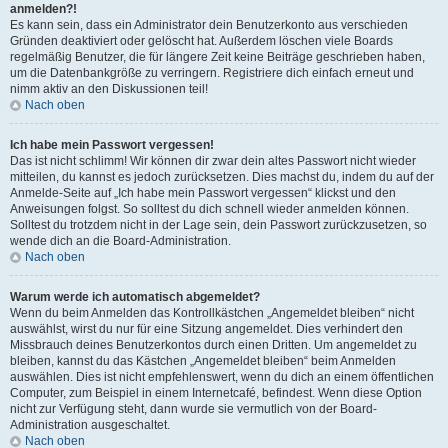
anmelden?!
Es kann sein, dass ein Administrator dein Benutzerkonto aus verschieden
Gründen deaktiviert oder gelöscht hat. Außerdem löschen viele Boards
regelmäßig Benutzer, die für längere Zeit keine Beiträge geschrieben haben,
um die Datenbankgröße zu verringern. Registriere dich einfach erneut und
nimm aktiv an den Diskussionen teil!
Nach oben
Ich habe mein Passwort vergessen!
Das ist nicht schlimm! Wir können dir zwar dein altes Passwort nicht wieder
mitteilen, du kannst es jedoch zurücksetzen. Dies machst du, indem du auf der
Anmelde-Seite auf „Ich habe mein Passwort vergessen“ klickst und den
Anweisungen folgst. So solltest du dich schnell wieder anmelden können.
Solltest du trotzdem nicht in der Lage sein, dein Passwort zurückzusetzen, so
wende dich an die Board-Administration.
Nach oben
Warum werde ich automatisch abgemeldet?
Wenn du beim Anmelden das Kontrollkästchen „Angemeldet bleiben“ nicht
auswählst, wirst du nur für eine Sitzung angemeldet. Dies verhindert den
Missbrauch deines Benutzerkontos durch einen Dritten. Um angemeldet zu
bleiben, kannst du das Kästchen „Angemeldet bleiben“ beim Anmelden
auswählen. Dies ist nicht empfehlenswert, wenn du dich an einem öffentlichen
Computer, zum Beispiel in einem Internetcafé, befindest. Wenn diese Option
nicht zur Verfügung steht, dann wurde sie vermutlich von der Board-
Administration ausgeschaltet.
Nach oben