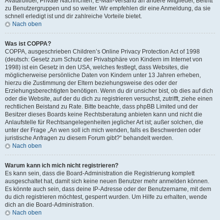
Avatarbilder, Private Nachrichten, E-Mail-Versand an andere Mitglieder, Beitritt
zu Benutzergruppen und so weiter. Wir empfehlen dir eine Anmeldung, da sie
schnell erledigt ist und dir zahlreiche Vorteile bietet.
Nach oben
Was ist COPPA?
COPPA, ausgeschrieben Children’s Online Privacy Protection Act of 1998
(deutsch: Gesetz zum Schutz der Privatsphäre von Kindern im Internet von
1998) ist ein Gesetz in den USA, welches festlegt, dass Websites, die
möglicherweise persönliche Daten von Kindern unter 13 Jahren erheben,
hierzu die Zustimmung der Eltern beziehungsweise des oder der
Erziehungsberechtigten benötigen. Wenn du dir unsicher bist, ob dies auf dich
oder die Website, auf der du dich zu registrieren versuchst, zutrifft, ziehe einen
rechtlichen Beistand zu Rate. Bitte beachte, dass phpBB Limited und der
Besitzer dieses Boards keine Rechtsberatung anbieten kann und nicht die
Anlaufstelle für Rechtsangelegenheiten jeglicher Art ist; außer solchen, die
unter der Frage „An wen soll ich mich wenden, falls es Beschwerden oder
juristische Anfragen zu diesem Forum gibt?“ behandelt werden.
Nach oben
Warum kann ich mich nicht registrieren?
Es kann sein, dass die Board-Administration die Registrierung komplett
ausgeschaltet hat, damit sich keine neuen Benutzer mehr anmelden können.
Es könnte auch sein, dass deine IP-Adresse oder der Benutzername, mit dem
du dich registrieren möchtest, gesperrt wurden. Um Hilfe zu erhalten, wende
dich an die Board-Administration.
Nach oben