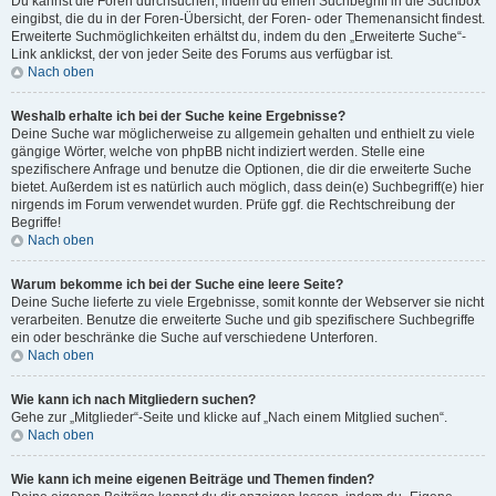
Du kannst die Foren durchsuchen, indem du einen Suchbegriff in die Suchbox
eingibst, die du in der Foren-Übersicht, der Foren- oder Themenansicht findest.
Erweiterte Suchmöglichkeiten erhältst du, indem du den „Erweiterte Suche“-
Link anklickst, der von jeder Seite des Forums aus verfügbar ist.
Nach oben
Weshalb erhalte ich bei der Suche keine Ergebnisse?
Deine Suche war möglicherweise zu allgemein gehalten und enthielt zu viele
gängige Wörter, welche von phpBB nicht indiziert werden. Stelle eine
spezifischere Anfrage und benutze die Optionen, die dir die erweiterte Suche
bietet. Außerdem ist es natürlich auch möglich, dass dein(e) Suchbegriff(e) hier
nirgends im Forum verwendet wurden. Prüfe ggf. die Rechtschreibung der
Begriffe!
Nach oben
Warum bekomme ich bei der Suche eine leere Seite?
Deine Suche lieferte zu viele Ergebnisse, somit konnte der Webserver sie nicht
verarbeiten. Benutze die erweiterte Suche und gib spezifischere Suchbegriffe
ein oder beschränke die Suche auf verschiedene Unterforen.
Nach oben
Wie kann ich nach Mitgliedern suchen?
Gehe zur „Mitglieder“-Seite und klicke auf „Nach einem Mitglied suchen“.
Nach oben
Wie kann ich meine eigenen Beiträge und Themen finden?