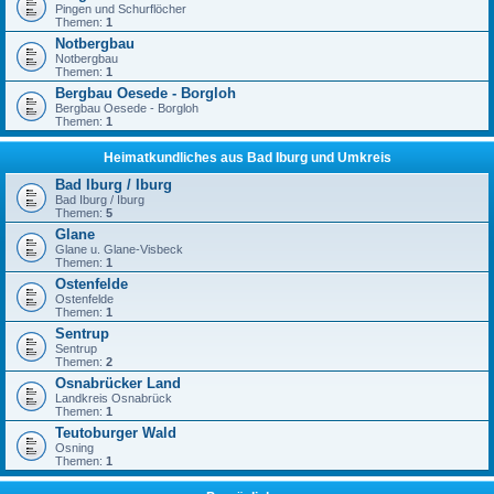
Pingen und Schurflöcher
Themen:
1
Notbergbau
Notbergbau
Themen:
1
Bergbau Oesede - Borgloh
Bergbau Oesede - Borgloh
Themen:
1
Heimatkundliches aus Bad Iburg und Umkreis
Bad Iburg / Iburg
Bad Iburg / Iburg
Themen:
5
Glane
Glane u. Glane-Visbeck
Themen:
1
Ostenfelde
Ostenfelde
Themen:
1
Sentrup
Sentrup
Themen:
2
Osnabrücker Land
Landkreis Osnabrück
Themen:
1
Teutoburger Wald
Osning
Themen:
1