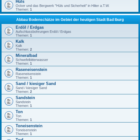
Hüls
Ocker und das Bergwerk "Hüls und Sicherheit" in Hilter a.T.W.
Themen:
1
Abbau Bodenschätze im Gebiet der heutigen Stadt Bad Iburg
Erdöl / Erdgas
Aufschlussbohrungen Erdöl / Erdgas
Themen:
1
Kalk
Kalk
Themen:
2
Mineralbad
Schwefelbitterwasser
Themen:
1
Raseneisenstein
Raseneisenstein
Themen:
1
Sand / kiesiger Sand
Sand / kiesiger Sand
Themen:
2
Sandstein
Sandstein
Themen:
1
Ton
Ton
Themen:
1
Toneisenstein
Toneisenstein
Themen:
1
Torf