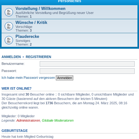
Persönliches
Vorstellung / Willkommen
Ausführliche Vorstellung und Begrüßung neuer User
Themen:
1
Wünsche / Kritik
Vorschläge
Themen:
3
Plauderecke
Sonstiges
Themen:
2
ANMELDEN
•
REGISTRIEREN
Benutzername:
Passwort:
Ich habe mein Passwort vergessen
WER IST ONLINE?
Insgesamt sind
30
Besucher online :: 0 sichtbare Mitglieder, 0 unsichtbare Mitglieder und
30 Gäste (basierend auf den aktiven Besuchern der letzten 5 Minuten)
Der Besucherrekord liegt bei
1736
Besuchern, die am Montag 24. März 2025, 08:16
gleichzeitig online waren.
Mitglieder: 0 Mitglieder
Legende:
Administratoren
,
Globale Moderatoren
GEBURTSTAGE
Heute hat kein Mitglied Geburtstag