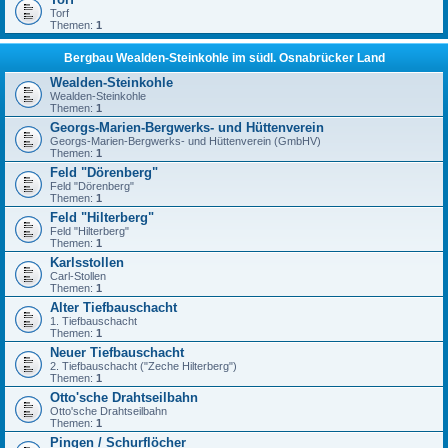
Torf
Themen:
1
Bergbau Wealden-Steinkohle im südl. Osnabrücker Land
Wealden-Steinkohle
Wealden-Steinkohle
Themen:
1
Georgs-Marien-Bergwerks- und Hüttenverein
Georgs-Marien-Bergwerks- und Hüttenverein (GmbHV)
Themen:
1
Feld "Dörenberg"
Feld "Dörenberg"
Themen:
1
Feld "Hilterberg"
Feld "Hilterberg"
Themen:
1
Karlsstollen
Carl-Stollen
Themen:
1
Alter Tiefbauschacht
1. Tiefbauschacht
Themen:
1
Neuer Tiefbauschacht
2. Tiefbauschacht ("Zeche Hilterberg")
Themen:
1
Otto'sche Drahtseilbahn
Otto'sche Drahtseilbahn
Themen:
1
Pingen / Schurflöcher