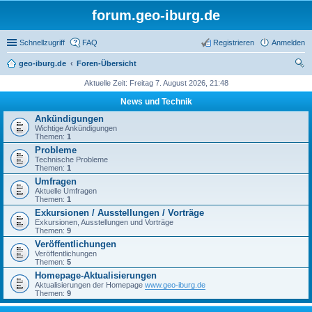
forum.geo-iburg.de
Schnellzugriff
FAQ
Registrieren
Anmelden
geo-iburg.de
Foren-Übersicht
uc
Aktuelle Zeit: Freitag 7. August 2026, 21:48
he
News und Technik
Ankündigungen
Wichtige Ankündigungen
Themen:
1
Probleme
Technische Probleme
Themen:
1
Umfragen
Aktuelle Umfragen
Themen:
1
Exkursionen / Ausstellungen / Vorträge
Exkursionen, Ausstellungen und Vorträge
Themen:
9
Veröffentlichungen
Veröffentlichungen
Themen:
5
Homepage-Aktualisierungen
Aktualisierungen der Homepage
www.geo-iburg.de
Themen:
9