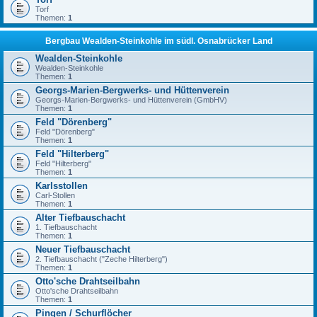
Torf
Themen:
1
Bergbau Wealden-Steinkohle im südl. Osnabrücker Land
Wealden-Steinkohle
Wealden-Steinkohle
Themen:
1
Georgs-Marien-Bergwerks- und Hüttenverein
Georgs-Marien-Bergwerks- und Hüttenverein (GmbHV)
Themen:
1
Feld "Dörenberg"
Feld "Dörenberg"
Themen:
1
Feld "Hilterberg"
Feld "Hilterberg"
Themen:
1
Karlsstollen
Carl-Stollen
Themen:
1
Alter Tiefbauschacht
1. Tiefbauschacht
Themen:
1
Neuer Tiefbauschacht
2. Tiefbauschacht ("Zeche Hilterberg")
Themen:
1
Otto'sche Drahtseilbahn
Otto'sche Drahtseilbahn
Themen:
1
Pingen / Schurflöcher