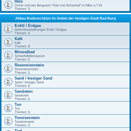
Hüls
Ocker und das Bergwerk "Hüls und Sicherheit" in Hilter a.T.W.
Themen:
1
Abbau Bodenschätze im Gebiet der heutigen Stadt Bad Iburg
Erdöl / Erdgas
Aufschlussbohrungen Erdöl / Erdgas
Themen:
1
Kalk
Kalk
Themen:
2
Mineralbad
Schwefelbitterwasser
Themen:
1
Raseneisenstein
Raseneisenstein
Themen:
1
Sand / kiesiger Sand
Sand / kiesiger Sand
Themen:
2
Sandstein
Sandstein
Themen:
1
Ton
Ton
Themen:
1
Toneisenstein
Toneisenstein
Themen:
1
Torf