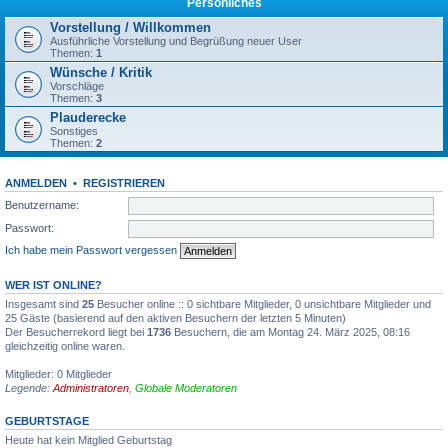
Persönliches
Vorstellung / Willkommen
Ausführliche Vorstellung und Begrüßung neuer User
Themen:
1
Wünsche / Kritik
Vorschläge
Themen:
3
Plauderecke
Sonstiges
Themen:
2
ANMELDEN
•
REGISTRIEREN
Benutzername:
Passwort:
Ich habe mein Passwort vergessen
WER IST ONLINE?
Insgesamt sind
25
Besucher online :: 0 sichtbare Mitglieder, 0 unsichtbare Mitglieder und
25 Gäste (basierend auf den aktiven Besuchern der letzten 5 Minuten)
Der Besucherrekord liegt bei
1736
Besuchern, die am Montag 24. März 2025, 08:16
gleichzeitig online waren.
Mitglieder: 0 Mitglieder
Legende:
Administratoren
,
Globale Moderatoren
GEBURTSTAGE
Heute hat kein Mitglied Geburtstag