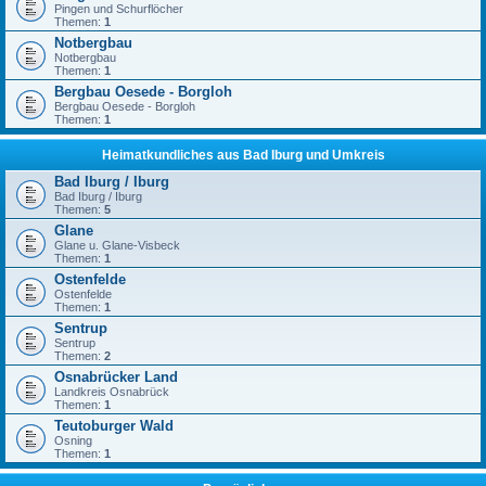
Pingen und Schurflöcher
Themen:
1
Notbergbau
Notbergbau
Themen:
1
Bergbau Oesede - Borgloh
Bergbau Oesede - Borgloh
Themen:
1
Heimatkundliches aus Bad Iburg und Umkreis
Bad Iburg / Iburg
Bad Iburg / Iburg
Themen:
5
Glane
Glane u. Glane-Visbeck
Themen:
1
Ostenfelde
Ostenfelde
Themen:
1
Sentrup
Sentrup
Themen:
2
Osnabrücker Land
Landkreis Osnabrück
Themen:
1
Teutoburger Wald
Osning
Themen:
1