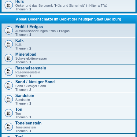
Hüls
Ocker und das Bergwerk "Hüls und Sicherheit" in Hilter a.T.W.
Themen:
1
Abbau Bodenschätze im Gebiet der heutigen Stadt Bad Iburg
Erdöl / Erdgas
Aufschlussbohrungen Erdöl / Erdgas
Themen:
1
Kalk
Kalk
Themen:
2
Mineralbad
Schwefelbitterwasser
Themen:
1
Raseneisenstein
Raseneisenstein
Themen:
1
Sand / kiesiger Sand
Sand / kiesiger Sand
Themen:
2
Sandstein
Sandstein
Themen:
1
Ton
Ton
Themen:
1
Toneisenstein
Toneisenstein
Themen:
1
Torf