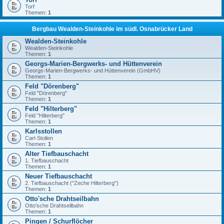
Torf
Themen:
1
Bergbau Wealden-Steinkohle im südl. Osnabrücker Land
Wealden-Steinkohle
Wealden-Steinkohle
Themen:
1
Georgs-Marien-Bergwerks- und Hüttenverein
Georgs-Marien-Bergwerks- und Hüttenverein (GmbHV)
Themen:
1
Feld "Dörenberg"
Feld "Dörenberg"
Themen:
1
Feld "Hilterberg"
Feld "Hilterberg"
Themen:
1
Karlsstollen
Carl-Stollen
Themen:
1
Alter Tiefbauschacht
1. Tiefbauschacht
Themen:
1
Neuer Tiefbauschacht
2. Tiefbauschacht ("Zeche Hilterberg")
Themen:
1
Otto'sche Drahtseilbahn
Otto'sche Drahtseilbahn
Themen:
1
Pingen / Schurflöcher