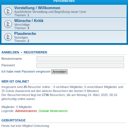
Persönliches
Vorstellung / Willkommen
Ausführliche Vorstellung und Begrüßung neuer User
Themen:
1
Wünsche / Kritik
Vorschläge
Themen:
3
Plauderecke
Sonstiges
Themen:
2
ANMELDEN
•
REGISTRIEREN
Benutzername:
Passwort:
Ich habe mein Passwort vergessen
WER IST ONLINE?
Insgesamt sind
25
Besucher online :: 0 sichtbare Mitglieder, 0 unsichtbare Mitglieder und
25 Gäste (basierend auf den aktiven Besuchern der letzten 5 Minuten)
Der Besucherrekord liegt bei
1736
Besuchern, die am Montag 24. März 2025, 08:16
gleichzeitig online waren.
Mitglieder: 0 Mitglieder
Legende:
Administratoren
,
Globale Moderatoren
GEBURTSTAGE
Heute hat kein Mitglied Geburtstag