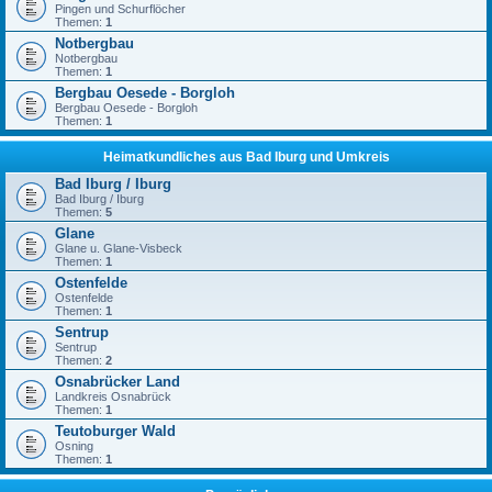
Pingen und Schurflöcher
Themen:
1
Notbergbau
Notbergbau
Themen:
1
Bergbau Oesede - Borgloh
Bergbau Oesede - Borgloh
Themen:
1
Heimatkundliches aus Bad Iburg und Umkreis
Bad Iburg / Iburg
Bad Iburg / Iburg
Themen:
5
Glane
Glane u. Glane-Visbeck
Themen:
1
Ostenfelde
Ostenfelde
Themen:
1
Sentrup
Sentrup
Themen:
2
Osnabrücker Land
Landkreis Osnabrück
Themen:
1
Teutoburger Wald
Osning
Themen:
1