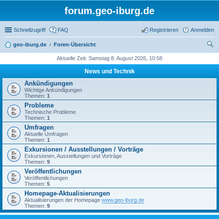
forum.geo-iburg.de
Schnellzugriff
FAQ
Registrieren
Anmelden
geo-iburg.de
Foren-Übersicht
uc
Aktuelle Zeit: Samstag 8. August 2026, 10:58
he
News und Technik
Ankündigungen
Wichtige Ankündigungen
Themen:
1
Probleme
Technische Probleme
Themen:
1
Umfragen
Aktuelle Umfragen
Themen:
1
Exkursionen / Ausstellungen / Vorträge
Exkursionen, Ausstellungen und Vorträge
Themen:
9
Veröffentlichungen
Veröffentlichungen
Themen:
5
Homepage-Aktualisierungen
Aktualisierungen der Homepage
www.geo-iburg.de
Themen:
9