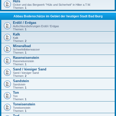
Hüls
Ocker und das Bergwerk "Hüls und Sicherheit" in Hilter a.T.W.
Themen:
1
Abbau Bodenschätze im Gebiet der heutigen Stadt Bad Iburg
Erdöl / Erdgas
Aufschlussbohrungen Erdöl / Erdgas
Themen:
1
Kalk
Kalk
Themen:
2
Mineralbad
Schwefelbitterwasser
Themen:
1
Raseneisenstein
Raseneisenstein
Themen:
1
Sand / kiesiger Sand
Sand / kiesiger Sand
Themen:
2
Sandstein
Sandstein
Themen:
1
Ton
Ton
Themen:
1
Toneisenstein
Toneisenstein
Themen:
1
Torf