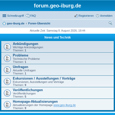
forum.geo-iburg.de
Schnellzugriff
FAQ
Registrieren
Anmelden
geo-iburg.de
Foren-Übersicht
uc
Aktuelle Zeit: Samstag 8. August 2026, 19:44
he
News und Technik
Ankündigungen
Wichtige Ankündigungen
Themen:
1
Probleme
Technische Probleme
Themen:
1
Umfragen
Aktuelle Umfragen
Themen:
1
Exkursionen / Ausstellungen / Vorträge
Exkursionen, Ausstellungen und Vorträge
Themen:
9
Veröffentlichungen
Veröffentlichungen
Themen:
5
Homepage-Aktualisierungen
Aktualisierungen der Homepage
www.geo-iburg.de
Themen:
9