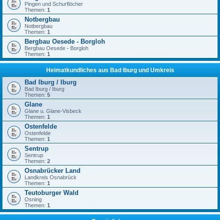
Pingen und Schurflöcher
Themen:
1
Notbergbau
Notbergbau
Themen:
1
Bergbau Oesede - Borgloh
Bergbau Oesede - Borgloh
Themen:
1
Heimatkundliches aus Bad Iburg und Umkreis
Bad Iburg / Iburg
Bad Iburg / Iburg
Themen:
5
Glane
Glane u. Glane-Visbeck
Themen:
1
Ostenfelde
Ostenfelde
Themen:
1
Sentrup
Sentrup
Themen:
2
Osnabrücker Land
Landkreis Osnabrück
Themen:
1
Teutoburger Wald
Osning
Themen:
1