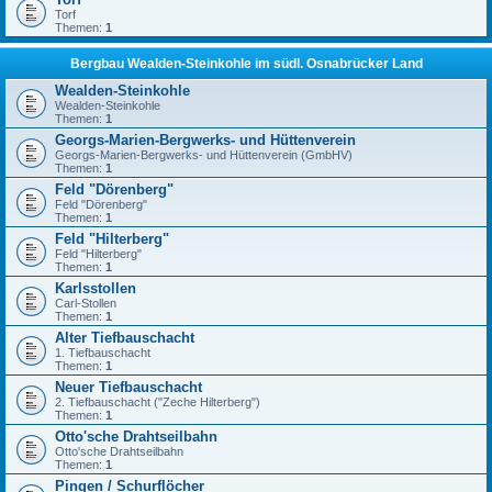
Torf
Themen:
1
Bergbau Wealden-Steinkohle im südl. Osnabrücker Land
Wealden-Steinkohle
Wealden-Steinkohle
Themen:
1
Georgs-Marien-Bergwerks- und Hüttenverein
Georgs-Marien-Bergwerks- und Hüttenverein (GmbHV)
Themen:
1
Feld "Dörenberg"
Feld "Dörenberg"
Themen:
1
Feld "Hilterberg"
Feld "Hilterberg"
Themen:
1
Karlsstollen
Carl-Stollen
Themen:
1
Alter Tiefbauschacht
1. Tiefbauschacht
Themen:
1
Neuer Tiefbauschacht
2. Tiefbauschacht ("Zeche Hilterberg")
Themen:
1
Otto'sche Drahtseilbahn
Otto'sche Drahtseilbahn
Themen:
1
Pingen / Schurflöcher