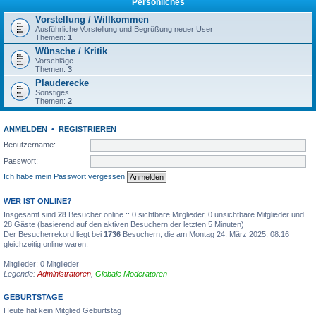
Persönliches
Vorstellung / Willkommen
Ausführliche Vorstellung und Begrüßung neuer User
Themen:
1
Wünsche / Kritik
Vorschläge
Themen:
3
Plauderecke
Sonstiges
Themen:
2
ANMELDEN
•
REGISTRIEREN
Benutzername:
Passwort:
Ich habe mein Passwort vergessen
WER IST ONLINE?
Insgesamt sind
28
Besucher online :: 0 sichtbare Mitglieder, 0 unsichtbare Mitglieder und
28 Gäste (basierend auf den aktiven Besuchern der letzten 5 Minuten)
Der Besucherrekord liegt bei
1736
Besuchern, die am Montag 24. März 2025, 08:16
gleichzeitig online waren.
Mitglieder: 0 Mitglieder
Legende:
Administratoren
,
Globale Moderatoren
GEBURTSTAGE
Heute hat kein Mitglied Geburtstag