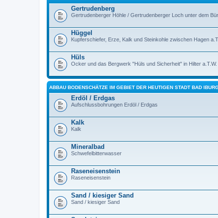
Gertrudenberg
Gertrudenberger Höhle / Gertrudenberger Loch unter dem Bü
Hüggel
Kupferschiefer, Erze, Kalk und Steinkohle zwischen Hagen a
Hüls
Ocker und das Bergwerk "Hüls und Sicherheit" in Hilter a.T.W.
ABBAU BODENSCHÄTZE IM GEBIET DER HEUTIGEN STADT BAD IBUR
Erdöl / Erdgas
Aufschlussbohrungen Erdöl / Erdgas
Kalk
Kalk
Mineralbad
Schwefelbitterwasser
Raseneisenstein
Raseneisenstein
Sand / kiesiger Sand
Sand / kiesiger Sand