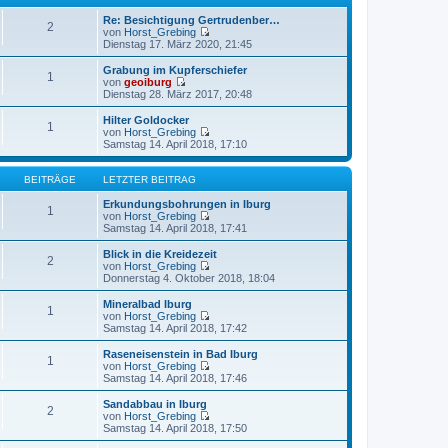
r
B
s
a
e
t
Re: Besichtigung Gertrudenber…
2
g
i
e
von
Horst_Grebing
t
r
N
Dienstag 17. März 2020, 21:45
r
B
e
a
e
u
Grabung im Kupferschiefer
1
g
i
e
von
geoiburg
t
s
N
Dienstag 28. März 2017, 20:48
r
t
e
a
e
u
Hilter Goldocker
1
g
r
e
von
Horst_Grebing
B
s
N
Samstag 14. April 2018, 17:10
e
t
e
i
e
u
t
r
e
BEITRÄGE
LETZTER BEITRAG
r
B
s
a
e
t
Erkundungsbohrungen in Iburg
1
g
i
e
von
Horst_Grebing
t
r
N
Samstag 14. April 2018, 17:41
r
B
e
a
e
u
Blick in die Kreidezeit
2
g
i
e
von
Horst_Grebing
t
s
N
Donnerstag 4. Oktober 2018, 18:04
r
t
e
a
e
u
Mineralbad Iburg
1
g
r
e
von
Horst_Grebing
B
s
N
Samstag 14. April 2018, 17:42
e
t
e
i
e
u
Raseneisenstein in Bad Iburg
t
1
r
e
von
Horst_Grebing
r
B
s
N
Samstag 14. April 2018, 17:46
a
e
t
e
g
i
e
u
Sandabbau in Iburg
t
2
r
e
von
Horst_Grebing
r
B
s
N
Samstag 14. April 2018, 17:50
a
e
t
e
g
i