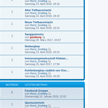
e
von
Horst_Grebing
r
B
s
N
Samstag 14. April 2018, 18:16
a
e
t
e
g
i
e
u
Alter Tiefbauschacht
t
1
r
e
von
Horst_Grebing
r
B
s
N
Samstag 14. April 2018, 19:19
a
e
t
e
g
i
e
u
Neuer Tiefbauschacht
t
1
r
e
von
Horst_Grebing
r
B
s
N
Samstag 14. April 2018, 19:22
a
e
t
e
g
i
e
u
Sauggasmotor
t
1
r
e
von
geoiburg
r
B
s
N
Dienstag 28. März 2017, 20:57
a
e
t
e
g
i
e
u
Notbergbau
t
1
r
e
von
Horst_Grebing
r
B
s
N
Samstag 14. April 2018, 19:24
a
e
t
e
g
i
e
u
Interessengemeinschaft Klekam…
t
1
r
e
von
Horst_Grebing
r
B
s
N
Samstag 15. April 2017, 17:59
a
e
t
e
g
i
e
u
Kohlenbergbau südlich von Osn…
t
1
r
e
von
Horst_Grebing
r
B
s
N
Samstag 14. April 2018, 19:28
a
e
t
e
g
i
e
u
t
r
e
BEITRÄGE
LETZTER BEITRAG
r
B
s
a
e
t
Facebook-Gruppe
6
g
i
e
von
Horst_Grebing
t
r
N
Donnerstag 10. Januar 2019, 22:01
r
B
e
a
e
u
Sportunterricht
1
g
i
e
von
Horst_Grebing
t
s