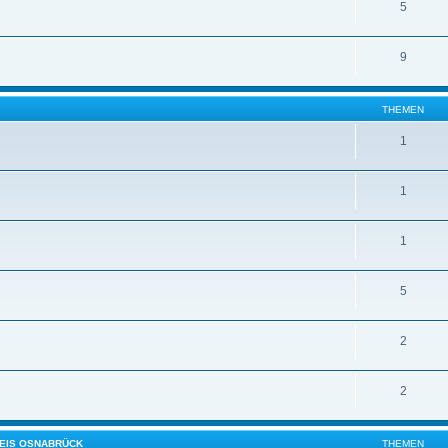
5
9
THEMEN
1
1
1
5
2
2
REIS OSNABRÜCK
THEMEN