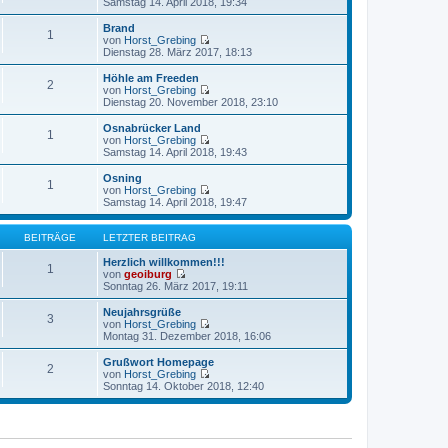
N
Samstag 14. April 2018, 19:34
r
t
e
a
e
u
Brand
1
g
r
e
von
Horst_Grebing
B
s
N
Dienstag 28. März 2017, 18:13
e
t
e
i
e
u
Höhle am Freeden
t
2
r
e
von
Horst_Grebing
r
B
s
N
Dienstag 20. November 2018, 23:10
a
e
t
e
g
i
e
u
Osnabrücker Land
t
1
r
e
von
Horst_Grebing
r
B
s
N
Samstag 14. April 2018, 19:43
a
e
t
e
g
i
e
u
Osning
t
1
r
e
von
Horst_Grebing
r
B
s
N
Samstag 14. April 2018, 19:47
a
e
t
e
g
i
e
u
t
r
e
BEITRÄGE
LETZTER BEITRAG
r
B
s
a
e
t
Herzlich willkommen!!!
1
g
i
e
von
geoiburg
t
N
r
Sonntag 26. März 2017, 19:11
r
e
B
a
u
e
Neujahrsgrüße
3
g
e
i
von
Horst_Grebing
s
t
N
Montag 31. Dezember 2018, 16:06
t
r
e
e
a
u
Grußwort Homepage
2
r
g
e
von
Horst_Grebing
B
s
N
Sonntag 14. Oktober 2018, 12:40
e
t
e
i
e
u
t
r
e
r
B
s
a
e
t