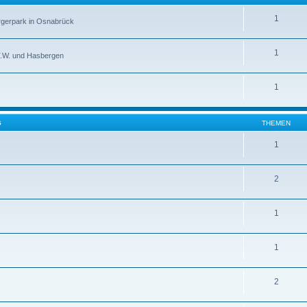
1
rgerpark in Osnabrück
1
.T.W. und Hasbergen
1
G
THEMEN
1
2
1
1
2