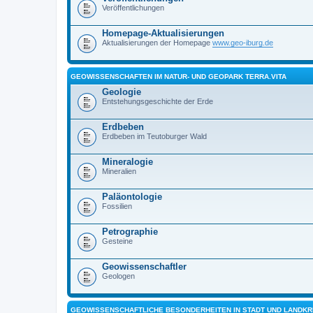
Veröffentlichungen
Homepage-Aktualisierungen
Aktualisierungen der Homepage
www.geo-iburg.de
GEOWISSENSCHAFTEN IM NATUR- UND GEOPARK TERRA.VITA
Geologie
Entstehungsgeschichte der Erde
Erdbeben
Erdbeben im Teutoburger Wald
Mineralogie
Mineralien
Paläontologie
Fossilien
Petrographie
Gesteine
Geowissenschaftler
Geologen
GEOWISSENSCHAFTLICHE BESONDERHEITEN IN STADT UND LANDK