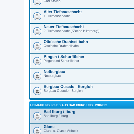
Carl-Stollen
Alter Tiefbauschacht
1. Tiefbauschacht
Neuer Tiefbauschacht
2. Tiefbauschacht ("Zeche Hilterberg")
Otto'sche Drahtseilbahn
Otto'sche Drahtseilbahn
Pingen / Schurflöcher
Pingen und Schurflöcher
Notbergbau
Notbergbau
Bergbau Oesede - Borgloh
Bergbau Oesede - Borgloh
HEIMATKUNDLICHES AUS BAD IBURG UND UMKREIS
Bad Iburg / Iburg
Bad Iburg / Iburg
Glane
Glane u. Glane-Visbeck