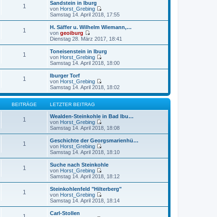
e
u
Sandstein in Iburg
t
1
r
e
von
Horst_Grebing
r
B
s
N
Samstag 14. April 2018, 17:55
a
e
t
e
g
i
e
u
H. Säffer u. Wilhelm Wiemann,…
t
1
r
e
von
geoiburg
r
B
s
N
Dienstag 28. März 2017, 18:41
a
e
t
e
g
i
e
u
Toneisenstein in Iburg
t
1
r
e
von
Horst_Grebing
r
B
s
N
Samstag 14. April 2018, 18:00
a
e
t
e
g
i
e
u
Iburger Torf
t
1
r
e
von
Horst_Grebing
r
B
s
N
Samstag 14. April 2018, 18:02
a
e
t
e
g
i
e
u
t
r
e
BEITRÄGE
LETZTER BEITRAG
r
B
s
a
e
t
Wealden-Steinkohle in Bad Ibu…
1
g
i
e
von
Horst_Grebing
t
r
N
Samstag 14. April 2018, 18:08
r
B
e
a
e
u
Geschichte der Georgsmarienhü…
1
g
i
e
von
Horst_Grebing
t
s
N
Samstag 14. April 2018, 18:10
r
t
e
a
e
u
Suche nach Steinkohle
1
g
r
e
von
Horst_Grebing
B
s
N
Samstag 14. April 2018, 18:12
e
t
e
i
e
u
Steinkohlenfeld "Hilterberg"
t
1
r
e
von
Horst_Grebing
r
B
s
N
Samstag 14. April 2018, 18:14
a
e
t
e
g
i
e
u
Carl-Stollen
t
1
r