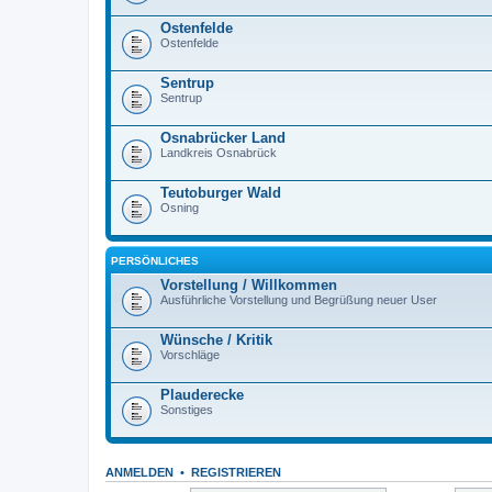
Ostenfelde
Ostenfelde
Sentrup
Sentrup
Osnabrücker Land
Landkreis Osnabrück
Teutoburger Wald
Osning
PERSÖNLICHES
Vorstellung / Willkommen
Ausführliche Vorstellung und Begrüßung neuer User
Wünsche / Kritik
Vorschläge
Plauderecke
Sonstiges
ANMELDEN
•
REGISTRIEREN