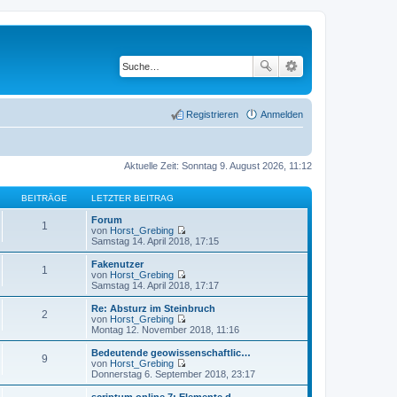
Registrieren
Anmelden
Aktuelle Zeit: Sonntag 9. August 2026, 11:12
BEITRÄGE
LETZTER BEITRAG
Forum
1
von
Horst_Grebing
N
Samstag 14. April 2018, 17:15
e
u
Fakenutzer
1
e
von
Horst_Grebing
s
N
Samstag 14. April 2018, 17:17
t
e
e
u
Re: Absturz im Steinbruch
2
r
e
von
Horst_Grebing
B
s
N
Montag 12. November 2018, 11:16
e
t
e
i
e
u
Bedeutende geowissenschaftlic…
t
9
r
e
von
Horst_Grebing
r
B
s
N
Donnerstag 6. September 2018, 23:17
a
e
t
e
g
i
e
u