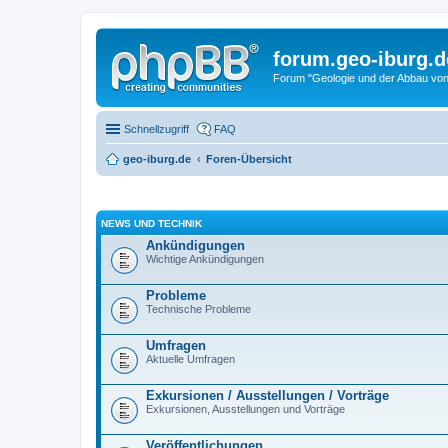
forum.geo-iburg.d
Forum "Geologie und der Abbau von
Schnellzugriff
FAQ
geo-iburg.de
Foren-Übersicht
NEWS UND TECHNIK
Ankündigungen
Wichtige Ankündigungen
Probleme
Technische Probleme
Umfragen
Aktuelle Umfragen
Exkursionen / Ausstellungen / Vorträge
Exkursionen, Ausstellungen und Vorträge
Veröffentlichungen