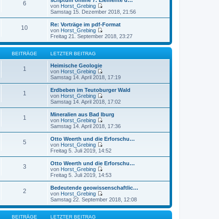
scriptum online 7: Elemente d…
t
6
r
e
von
Horst_Grebing
r
B
s
N
Samstag 15. Dezember 2018, 21:56
a
e
t
e
g
i
e
u
Re: Vorträge im pdf-Format
t
10
r
e
von
Horst_Grebing
r
B
s
N
Freitag 21. September 2018, 23:27
a
e
t
e
g
i
e
u
t
r
e
BEITRÄGE
LETZTER BEITRAG
r
B
s
a
e
t
Heimische Geologie
1
g
i
e
von
Horst_Grebing
t
r
N
Samstag 14. April 2018, 17:19
r
B
e
a
e
u
Erdbeben im Teutoburger Wald
1
g
i
e
von
Horst_Grebing
t
s
N
Samstag 14. April 2018, 17:02
r
t
e
a
e
u
Mineralien aus Bad Iburg
1
g
r
e
von
Horst_Grebing
B
s
N
Samstag 14. April 2018, 17:36
e
t
e
i
e
u
Otto Weerth und die Erforschu…
t
5
r
e
von
Horst_Grebing
r
B
s
N
Freitag 5. Juli 2019, 14:52
a
e
t
e
g
i
e
u
Otto Weerth und die Erforschu…
t
3
r
e
von
Horst_Grebing
r
B
s
N
Freitag 5. Juli 2019, 14:53
a
e
t
e
g
i
e
u
Bedeutende geowissenschaftlic…
t
2
r
e
von
Horst_Grebing
r
B
s
N
Samstag 22. September 2018, 12:08
a
e
t
e
g
i
e
u
t
r
e
BEITRÄGE
LETZTER BEITRAG