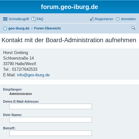
forum.geo-iburg.de
Schnellzugriff
FAQ
Registrieren
Anmelden
geo-iburg.de
Foren-Übersicht
uc
Kontakt mit der Board-Administration aufnehmen
he
Horst Grebing
Schloerstraße 14
33790 Halle/Westf.
Tel.: 0172/7642533
E-Mail:
info@geo-iburg.de
Empfänger:
Administrator
Deine E-Mail-Adresse:
Dein Name:
Betreff: