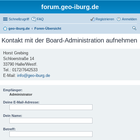
forum.geo-iburg.de
Schnellzugriff
FAQ
Registrieren
Anmelden
geo-iburg.de
Foren-Übersicht
uc
Kontakt mit der Board-Administration aufnehmen
he
Horst Grebing
Schloerstraße 14
33790 Halle/Westf.
Tel.: 0172/7642533
E-Mail:
info@geo-iburg.de
Empfänger:
Administrator
Deine E-Mail-Adresse:
Dein Name:
Betreff: