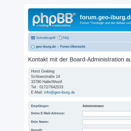
forum.geo-iburg.d
Forum "Geologie und der Abbau von
Schnellzugriff
FAQ
geo-iburg.de
Foren-Übersicht
Kontakt mit der Board-Administration 
Horst Grebing
Schloerstraße 14
33790 Halle/Westf.
Tel.: 0172/7642533
E-Mail:
info@geo-iburg.de
Empfänger:
Administrator
Deine E-Mail-Adresse:
Dein Name:
Betreff: