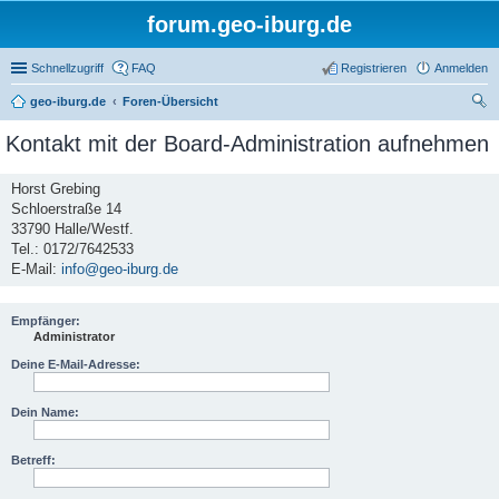
forum.geo-iburg.de
Schnellzugriff
FAQ
Registrieren
Anmelden
geo-iburg.de
Foren-Übersicht
uc
Kontakt mit der Board-Administration aufnehmen
he
Horst Grebing
Schloerstraße 14
33790 Halle/Westf.
Tel.: 0172/7642533
E-Mail:
info@geo-iburg.de
Empfänger:
Administrator
Deine E-Mail-Adresse:
Dein Name:
Betreff: