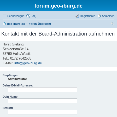
forum.geo-iburg.de
Schnellzugriff
FAQ
Registrieren
Anmelden
geo-iburg.de
Foren-Übersicht
uc
Kontakt mit der Board-Administration aufnehmen
he
Horst Grebing
Schloerstraße 14
33790 Halle/Westf.
Tel.: 0172/7642533
E-Mail:
info@geo-iburg.de
Empfänger:
Administrator
Deine E-Mail-Adresse:
Dein Name:
Betreff: