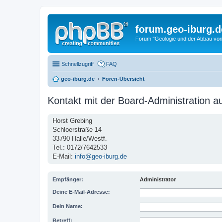
forum.geo-iburg.d
Forum "Geologie und der Abbau von
Schnellzugriff
FAQ
geo-iburg.de
Foren-Übersicht
Kontakt mit der Board-Administration 
Horst Grebing
Schloerstraße 14
33790 Halle/Westf.
Tel.: 0172/7642533
E-Mail:
info@geo-iburg.de
Empfänger:
Administrator
Deine E-Mail-Adresse:
Dein Name:
Betreff: