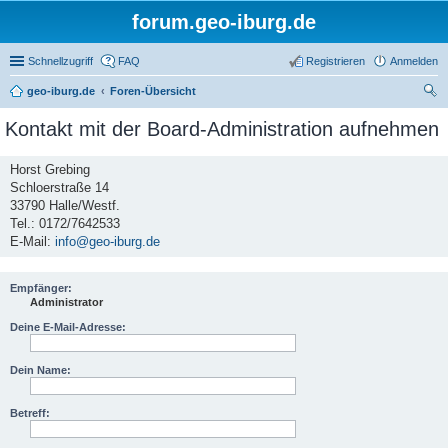
forum.geo-iburg.de
Schnellzugriff
FAQ
Registrieren
Anmelden
geo-iburg.de
Foren-Übersicht
uc
Kontakt mit der Board-Administration aufnehmen
he
Horst Grebing
Schloerstraße 14
33790 Halle/Westf.
Tel.: 0172/7642533
E-Mail:
info@geo-iburg.de
Empfänger:
Administrator
Deine E-Mail-Adresse:
Dein Name:
Betreff: