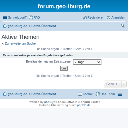
forum.geo-iburg.de
Schnellzugriff
FAQ
Registrieren
Anmelden
geo-iburg.de
Foren-Übersicht
uc
Aktive Themen
he
Zur erweiterten Suche
Die Suche ergab 0 Treffer • Seite
1
von
1
Es wurden keine passenden Ergebnisse gefunden.
Beiträge der letzten Zeit anzeigen
Die Suche ergab 0 Treffer • Seite
1
von
1
Gehe zu
geo-iburg.de
Foren-Übersicht
Kontakt
Das Team
Powered by
phpBB
® Forum Software © phpBB Limited
Deutsche Übersetzung durch
phpBB.de