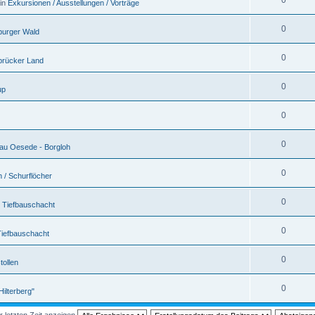
0
 in
Exkursionen / Ausstellungen / Vorträge
0
burger Wald
0
rücker Land
0
up
0
0
au Oesede - Borgloh
0
 / Schurflöcher
0
 Tiefbauschacht
0
Tiefbauschacht
0
tollen
0
Hilterberg"
r letzten Zeit anzeigen