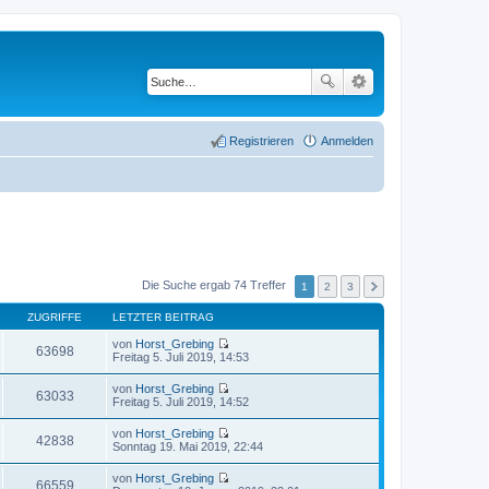
Registrieren
Anmelden
Die Suche ergab 74 Treffer
1
2
3
ZUGRIFFE
LETZTER BEITRAG
von
Horst_Grebing
63698
N
Freitag 5. Juli 2019, 14:53
e
u
von
Horst_Grebing
e
63033
N
Freitag 5. Juli 2019, 14:52
s
e
t
u
von
Horst_Grebing
e
e
42838
N
Sonntag 19. Mai 2019, 22:44
r
s
e
B
t
u
e
von
Horst_Grebing
e
e
66559
i