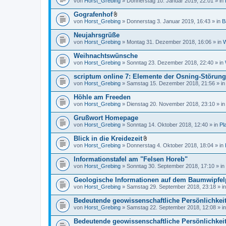
von
Horst_Grebing
» Donnerstag 10. Januar 2019, 22:01 » in
Gografenhof
D
von
Horst_Grebing
» Donnerstag 3. Januar 2019, 16:43 » in
B
a
t
Neujahrsgrüße
e
von
Horst_Grebing
» Montag 31. Dezember 2018, 16:06 » in
W
i
a
Weihnachtswünsche
n
h
von
Horst_Grebing
» Sonntag 23. Dezember 2018, 22:40 » in
a
n
scriptum online 7: Elemente der Osning-Störun
g
von
Horst_Grebing
» Samstag 15. Dezember 2018, 21:56 » i
Höhle am Freeden
von
Horst_Grebing
» Dienstag 20. November 2018, 23:10 » i
Grußwort Homepage
von
Horst_Grebing
» Sonntag 14. Oktober 2018, 12:40 » in
Pl
Blick in die Kreidezeit
D
von
Horst_Grebing
» Donnerstag 4. Oktober 2018, 18:04 » in
a
t
Informationstafel am "Felsen Horeb"
e
von
Horst_Grebing
» Sonntag 30. September 2018, 17:10 » in
i
a
Geologische Informationen auf dem Baumwipfel
n
h
von
Horst_Grebing
» Samstag 29. September 2018, 23:18 » i
a
n
Bedeutende geowissenschaftliche Persönlichkei
g
von
Horst_Grebing
» Samstag 22. September 2018, 12:08 » i
Bedeutende geowissenschaftliche Persönlichkei