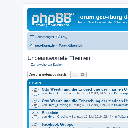
forum.geo-iburg.d
Forum "Geologie und der Abbau von
Schnellzugriff
FAQ
geo-iburg.de
Foren-Übersicht
Unbeantwortete Themen
Zur erweiterten Suche
THEMEN
Otto Weerth und die Erforschung der marinen U
von
Horst_Grebing
» Freitag 5. Juli 2019, 14:53 » in
Petrograp
Otto Weerth und die Erforschung der marinen U
von
Horst_Grebing
» Freitag 5. Juli 2019, 14:52 » in
Paläontol
Piepstein
von
Horst_Grebing
» Sonntag 19. Mai 2019, 22:44 » in
Paläont
Facebook-Gruppe