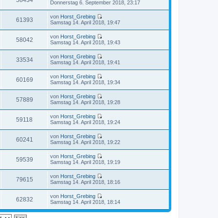
58434
i
N
Donnerstag 6. September 2018, 23:17
r
g
s
t
e
B
t
r
u
e
von
Horst_Grebing
e
a
e
61393
i
N
Samstag 14. April 2018, 19:47
r
g
s
t
e
B
t
r
u
e
von
Horst_Grebing
e
a
e
58042
i
N
Samstag 14. April 2018, 19:43
r
g
s
t
e
B
t
r
u
e
von
Horst_Grebing
e
a
e
33534
i
N
Samstag 14. April 2018, 19:41
r
g
s
t
e
B
t
r
u
e
von
Horst_Grebing
e
a
e
60169
i
N
Samstag 14. April 2018, 19:34
r
g
s
t
e
B
t
r
u
e
von
Horst_Grebing
e
a
e
57889
i
N
Samstag 14. April 2018, 19:28
r
g
s
t
e
B
t
r
u
e
von
Horst_Grebing
e
a
e
59118
i
N
Samstag 14. April 2018, 19:24
r
g
s
t
e
B
t
r
u
e
von
Horst_Grebing
e
a
e
60241
i
N
Samstag 14. April 2018, 19:22
r
g
s
t
e
B
t
r
u
e
von
Horst_Grebing
e
a
e
59539
i
N
Samstag 14. April 2018, 19:19
r
g
s
t
e
B
t
r
u
e
von
Horst_Grebing
e
a
e
79615
i
N
Samstag 14. April 2018, 18:16
r
g
s
t
e
B
t
r
u
e
von
Horst_Grebing
e
a
e
62832
i
N
Samstag 14. April 2018, 18:14
r
g
s
t
e
B
t
r
u
e
e
a