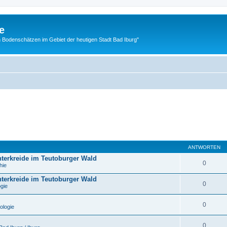
e
 Bodenschätzen im Gebiet der heutigen Stadt Bad Iburg"
ANTWORTEN
nterkreide im Teutoburger Wald
0
hie
nterkreide im Teutoburger Wald
0
ogie
0
ologie
0