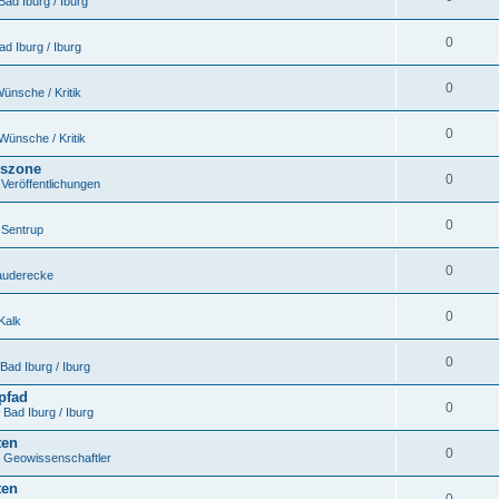
Bad Iburg / Iburg
0
ad Iburg / Iburg
0
ünsche / Kritik
0
Wünsche / Kritik
gszone
0
n
Veröffentlichungen
0
n
Sentrup
0
auderecke
0
Kalk
0
Bad Iburg / Iburg
pfad
0
n
Bad Iburg / Iburg
ten
0
n
Geowissenschaftler
ten