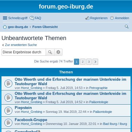
forum.geo-iburg.de
Schnellzugriff
FAQ
Registrieren
Anmelden
geo-iburg.de
Foren-Übersicht
uc
Unbeantwortete Themen
he
Zur erweiterten Suche
Die Suche ergab 74 Treffer
1
2
3
Themen
Otto Weerth und die Erforschung der marinen Unterkreide im
Teutoburger Wald
von
Horst_Grebing
» Freitag 5. Juli 2019, 14:53 » in
Petrographie
Otto Weerth und die Erforschung der marinen Unterkreide im
Teutoburger Wald
von
Horst_Grebing
» Freitag 5. Juli 2019, 14:52 » in
Paläontologie
Piepstein
von
Horst_Grebing
» Sonntag 19. Mai 2019, 22:44 » in
Paläontologie
Facebook-Gruppe
von
Horst_Grebing
» Donnerstag 10. Januar 2019, 22:01 » in
Bad Iburg / Iburg
Gografenhof