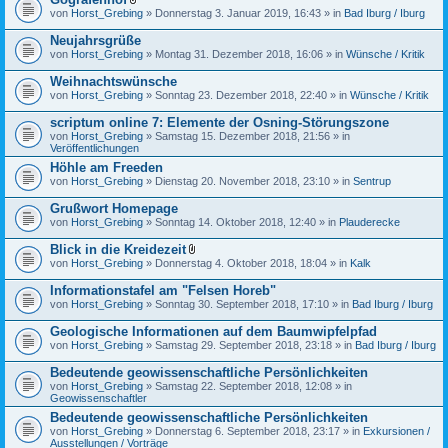
D
von
Horst_Grebing
» Donnerstag 3. Januar 2019, 16:43 » in
Bad Iburg / Iburg
a
t
Neujahrsgrüße
e
von
Horst_Grebing
» Montag 31. Dezember 2018, 16:06 » in
Wünsche / Kritik
i
a
Weihnachtswünsche
n
h
von
Horst_Grebing
» Sonntag 23. Dezember 2018, 22:40 » in
Wünsche / Kritik
a
n
scriptum online 7: Elemente der Osning-Störungszone
g
von
Horst_Grebing
» Samstag 15. Dezember 2018, 21:56 » in
Veröffentlichungen
Höhle am Freeden
von
Horst_Grebing
» Dienstag 20. November 2018, 23:10 » in
Sentrup
Grußwort Homepage
von
Horst_Grebing
» Sonntag 14. Oktober 2018, 12:40 » in
Plauderecke
Blick in die Kreidezeit
D
von
Horst_Grebing
» Donnerstag 4. Oktober 2018, 18:04 » in
Kalk
a
t
Informationstafel am "Felsen Horeb"
e
von
Horst_Grebing
» Sonntag 30. September 2018, 17:10 » in
Bad Iburg / Iburg
i
a
Geologische Informationen auf dem Baumwipfelpfad
n
h
von
Horst_Grebing
» Samstag 29. September 2018, 23:18 » in
Bad Iburg / Iburg
a
n
Bedeutende geowissenschaftliche Persönlichkeiten
g
von
Horst_Grebing
» Samstag 22. September 2018, 12:08 » in
Geowissenschaftler
Bedeutende geowissenschaftliche Persönlichkeiten
von
Horst_Grebing
» Donnerstag 6. September 2018, 23:17 » in
Exkursionen /
Ausstellungen / Vorträge