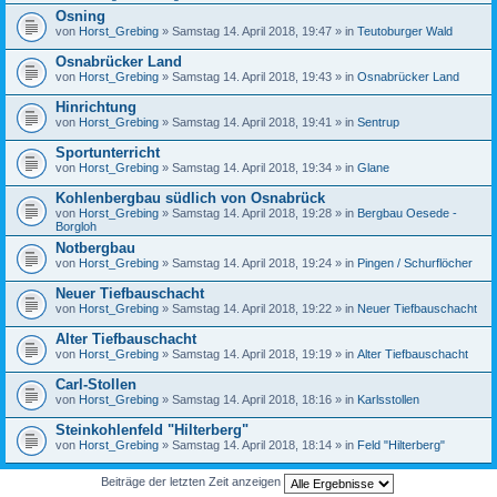
Osning
von
Horst_Grebing
» Samstag 14. April 2018, 19:47 » in
Teutoburger Wald
Osnabrücker Land
von
Horst_Grebing
» Samstag 14. April 2018, 19:43 » in
Osnabrücker Land
Hinrichtung
von
Horst_Grebing
» Samstag 14. April 2018, 19:41 » in
Sentrup
Sportunterricht
von
Horst_Grebing
» Samstag 14. April 2018, 19:34 » in
Glane
Kohlenbergbau südlich von Osnabrück
von
Horst_Grebing
» Samstag 14. April 2018, 19:28 » in
Bergbau Oesede -
Borgloh
Notbergbau
von
Horst_Grebing
» Samstag 14. April 2018, 19:24 » in
Pingen / Schurflöcher
Neuer Tiefbauschacht
von
Horst_Grebing
» Samstag 14. April 2018, 19:22 » in
Neuer Tiefbauschacht
Alter Tiefbauschacht
von
Horst_Grebing
» Samstag 14. April 2018, 19:19 » in
Alter Tiefbauschacht
Carl-Stollen
von
Horst_Grebing
» Samstag 14. April 2018, 18:16 » in
Karlsstollen
Steinkohlenfeld "Hilterberg"
von
Horst_Grebing
» Samstag 14. April 2018, 18:14 » in
Feld "Hilterberg"
Beiträge der letzten Zeit anzeigen