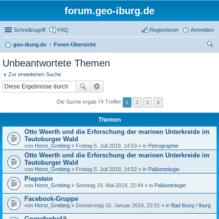
forum.geo-iburg.de
Schnellzugriff
FAQ
Registrieren
Anmelden
geo-iburg.de
Foren-Übersicht
uc
Unbeantwortete Themen
he
Zur erweiterten Suche
Die Suche ergab 74 Treffer
1
2
3
Themen
Otto Weerth und die Erforschung der marinen Unterkreide im
Teutoburger Wald
von
Horst_Grebing
» Freitag 5. Juli 2019, 14:53 » in
Petrographie
Otto Weerth und die Erforschung der marinen Unterkreide im
Teutoburger Wald
von
Horst_Grebing
» Freitag 5. Juli 2019, 14:52 » in
Paläontologie
Piepstein
von
Horst_Grebing
» Sonntag 19. Mai 2019, 22:44 » in
Paläontologie
Facebook-Gruppe
von
Horst_Grebing
» Donnerstag 10. Januar 2019, 22:01 » in
Bad Iburg / Iburg
Gografenhof