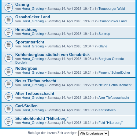
Osning
von
Horst_Grebing
» Samstag 14. April 2018, 19:47 » in
Teutoburger Wald
Osnabrücker Land
von
Horst_Grebing
» Samstag 14. April 2018, 19:43 » in
Osnabrücker Land
Hinrichtung
von
Horst_Grebing
» Samstag 14. April 2018, 19:41 » in
Sentrup
Sportunterricht
von
Horst_Grebing
» Samstag 14. April 2018, 19:34 » in
Glane
Kohlenbergbau südlich von Osnabrück
von
Horst_Grebing
» Samstag 14. April 2018, 19:28 » in
Bergbau Oesede -
Borgloh
Notbergbau
von
Horst_Grebing
» Samstag 14. April 2018, 19:24 » in
Pingen / Schurflöcher
Neuer Tiefbauschacht
von
Horst_Grebing
» Samstag 14. April 2018, 19:22 » in
Neuer Tiefbauschacht
Alter Tiefbauschacht
von
Horst_Grebing
» Samstag 14. April 2018, 19:19 » in
Alter Tiefbauschacht
Carl-Stollen
von
Horst_Grebing
» Samstag 14. April 2018, 18:16 » in
Karlsstollen
Steinkohlenfeld "Hilterberg"
von
Horst_Grebing
» Samstag 14. April 2018, 18:14 » in
Feld "Hilterberg"
Beiträge der letzten Zeit anzeigen