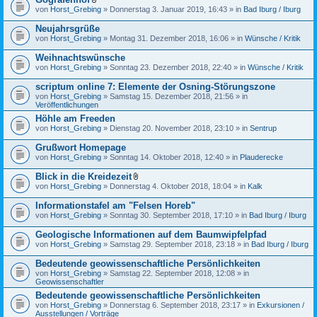
D
von
Horst_Grebing
» Donnerstag 3. Januar 2019, 16:43 » in
Bad Iburg / Iburg
a
t
Neujahrsgrüße
e
von
Horst_Grebing
» Montag 31. Dezember 2018, 16:06 » in
Wünsche / Kritik
i
a
Weihnachtswünsche
n
h
von
Horst_Grebing
» Sonntag 23. Dezember 2018, 22:40 » in
Wünsche / Kritik
a
n
scriptum online 7: Elemente der Osning-Störungszone
g
von
Horst_Grebing
» Samstag 15. Dezember 2018, 21:56 » in
Veröffentlichungen
Höhle am Freeden
von
Horst_Grebing
» Dienstag 20. November 2018, 23:10 » in
Sentrup
Grußwort Homepage
von
Horst_Grebing
» Sonntag 14. Oktober 2018, 12:40 » in
Plauderecke
Blick in die Kreidezeit
D
von
Horst_Grebing
» Donnerstag 4. Oktober 2018, 18:04 » in
Kalk
a
t
Informationstafel am "Felsen Horeb"
e
von
Horst_Grebing
» Sonntag 30. September 2018, 17:10 » in
Bad Iburg / Iburg
i
a
Geologische Informationen auf dem Baumwipfelpfad
n
h
von
Horst_Grebing
» Samstag 29. September 2018, 23:18 » in
Bad Iburg / Iburg
a
n
Bedeutende geowissenschaftliche Persönlichkeiten
g
von
Horst_Grebing
» Samstag 22. September 2018, 12:08 » in
Geowissenschaftler
Bedeutende geowissenschaftliche Persönlichkeiten
von
Horst_Grebing
» Donnerstag 6. September 2018, 23:17 » in
Exkursionen /
Ausstellungen / Vorträge