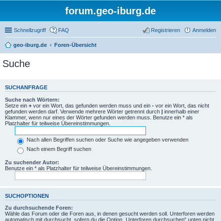
forum.geo-iburg.de
Schnellzugriff
FAQ
Registrieren
Anmelden
geo-iburg.de
Foren-Übersicht
Suche
SUCHANFRAGE
Suche nach Wörtern:
Setze ein
+
vor ein Wort, das gefunden werden muss und ein
-
vor ein Wort, das nicht
gefunden werden darf. Verwende mehrere Wörter getrennt durch
|
innerhalb einer
Klammer, wenn nur eines der Wörter gefunden werden muss. Benutze ein * als
Platzhalter für teilweise Übereinstimmungen.
Nach allen Begriffen suchen oder Suche wie angegeben verwenden
Nach einem Begriff suchen
Zu suchender Autor:
Benutze ein * als Platzhalter für teilweise Übereinstimmungen.
SUCHOPTIONEN
Zu durchsuchende Foren:
Wähle das Forum oder die Foren aus, in denen gesucht werden soll. Unterforen werden
automatisch mit durchsucht, sofern du die Option „Unterforen durchsuchen“ unten nicht