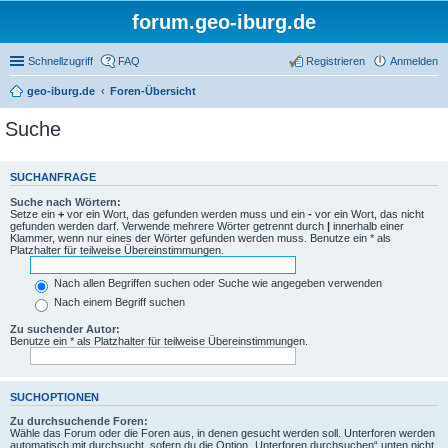
forum.geo-iburg.de
Schnellzugriff
FAQ
Registrieren
Anmelden
geo-iburg.de
Foren-Übersicht
Suche
SUCHANFRAGE
Suche nach Wörtern:
Setze ein
+
vor ein Wort, das gefunden werden muss und ein
-
vor ein Wort, das nicht
gefunden werden darf. Verwende mehrere Wörter getrennt durch
|
innerhalb einer
Klammer, wenn nur eines der Wörter gefunden werden muss. Benutze ein * als
Platzhalter für teilweise Übereinstimmungen.
Nach allen Begriffen suchen oder Suche wie angegeben verwenden
Nach einem Begriff suchen
Zu suchender Autor:
Benutze ein * als Platzhalter für teilweise Übereinstimmungen.
SUCHOPTIONEN
Zu durchsuchende Foren:
Wähle das Forum oder die Foren aus, in denen gesucht werden soll. Unterforen werden
automatisch mit durchsucht, sofern du die Option „Unterforen durchsuchen“ unten nicht