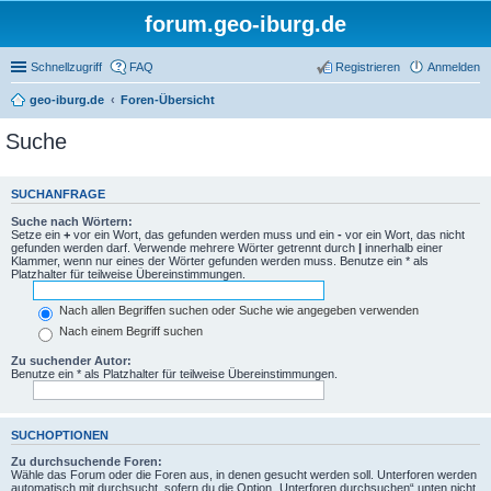
forum.geo-iburg.de
Schnellzugriff
FAQ
Registrieren
Anmelden
geo-iburg.de
Foren-Übersicht
Suche
SUCHANFRAGE
Suche nach Wörtern:
Setze ein
+
vor ein Wort, das gefunden werden muss und ein
-
vor ein Wort, das nicht
gefunden werden darf. Verwende mehrere Wörter getrennt durch
|
innerhalb einer
Klammer, wenn nur eines der Wörter gefunden werden muss. Benutze ein * als
Platzhalter für teilweise Übereinstimmungen.
Nach allen Begriffen suchen oder Suche wie angegeben verwenden
Nach einem Begriff suchen
Zu suchender Autor:
Benutze ein * als Platzhalter für teilweise Übereinstimmungen.
SUCHOPTIONEN
Zu durchsuchende Foren:
Wähle das Forum oder die Foren aus, in denen gesucht werden soll. Unterforen werden
automatisch mit durchsucht, sofern du die Option „Unterforen durchsuchen“ unten nicht