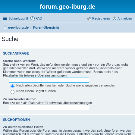
forum.geo-iburg.de
Schnellzugriff
FAQ
Registrieren
Anmelden
geo-iburg.de
Foren-Übersicht
Suche
SUCHANFRAGE
Suche nach Wörtern:
Setze ein
+
vor ein Wort, das gefunden werden muss und ein
-
vor ein Wort, das nicht
gefunden werden darf. Verwende mehrere Wörter getrennt durch
|
innerhalb einer
Klammer, wenn nur eines der Wörter gefunden werden muss. Benutze ein * als
Platzhalter für teilweise Übereinstimmungen.
Nach allen Begriffen suchen oder Suche wie angegeben verwenden
Nach einem Begriff suchen
Zu suchender Autor:
Benutze ein * als Platzhalter für teilweise Übereinstimmungen.
SUCHOPTIONEN
Zu durchsuchende Foren:
Wähle das Forum oder die Foren aus, in denen gesucht werden soll. Unterforen werden
automatisch mit durchsucht, sofern du die Option „Unterforen durchsuchen“ unten nicht