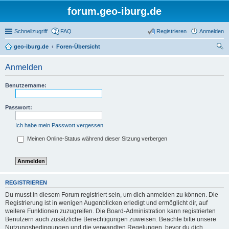
forum.geo-iburg.de
Schnellzugriff
FAQ
Registrieren
Anmelden
geo-iburg.de
Foren-Übersicht
uc
Anmelden
he
Benutzername:
Passwort:
Ich habe mein Passwort vergessen
Meinen Online-Status während dieser Sitzung verbergen
REGISTRIEREN
Du musst in diesem Forum registriert sein, um dich anmelden zu können. Die
Registrierung ist in wenigen Augenblicken erledigt und ermöglicht dir, auf
weitere Funktionen zuzugreifen. Die Board-Administration kann registrierten
Benutzern auch zusätzliche Berechtigungen zuweisen. Beachte bitte unsere
Nutzungsbedingungen und die verwandten Regelungen, bevor du dich