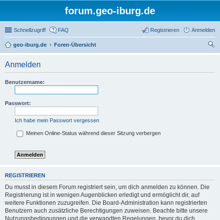
forum.geo-iburg.de
Schnellzugriff
FAQ
Registrieren
Anmelden
geo-iburg.de
Foren-Übersicht
uc
Anmelden
he
Benutzername:
Passwort:
Ich habe mein Passwort vergessen
Meinen Online-Status während dieser Sitzung verbergen
REGISTRIEREN
Du musst in diesem Forum registriert sein, um dich anmelden zu können. Die
Registrierung ist in wenigen Augenblicken erledigt und ermöglicht dir, auf
weitere Funktionen zuzugreifen. Die Board-Administration kann registrierten
Benutzern auch zusätzliche Berechtigungen zuweisen. Beachte bitte unsere
Nutzungsbedingungen und die verwandten Regelungen, bevor du dich