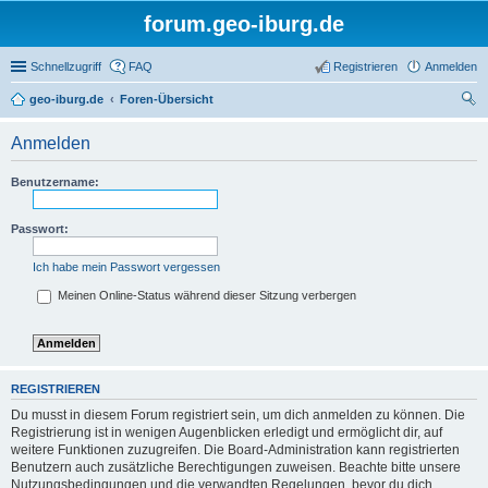
forum.geo-iburg.de
Schnellzugriff
FAQ
Registrieren
Anmelden
geo-iburg.de
Foren-Übersicht
uc
Anmelden
he
Benutzername:
Passwort:
Ich habe mein Passwort vergessen
Meinen Online-Status während dieser Sitzung verbergen
REGISTRIEREN
Du musst in diesem Forum registriert sein, um dich anmelden zu können. Die
Registrierung ist in wenigen Augenblicken erledigt und ermöglicht dir, auf
weitere Funktionen zuzugreifen. Die Board-Administration kann registrierten
Benutzern auch zusätzliche Berechtigungen zuweisen. Beachte bitte unsere
Nutzungsbedingungen und die verwandten Regelungen, bevor du dich