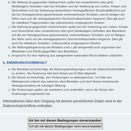
Die Haftung ist gegenüber Verbrauchern außer bei vorsätzlichem oder grob
fahrlässigem Verhalten oder bei Schäden aus der Verletzung von Leben, Körper und
Gesundheit und der Verletzung wesentlicher Vertragspflichten (Kardinalpflichten) auf
die bei Vertragsschluss typischerweise vorhersehbaren Schäden und im übrigen der
Höhe nach auf die vertragstypischen Durchschnittsschäden begrenzt. Dies gilt auch
für mittelbare Folgeschäden wie insbesondere entgangenen Gewinn.
Die Haftung ist gegenüber Unternehmern außer bei der Verletzung von Leben, Körper
und Gesundheit oder vorsätzlichem oder grob fahrlässigem Verhalten des Betreibers
auf die bei Vertragsschluss typischerweise vorhersehbaren Schäden und im Übrigen
der Höhe nach auf die vertragstypischen Durchschnittsschäden begrenzt. Dies gilt
auch für mittelbare Schäden, insbesondere entgangenen Gewinn.
Die Haftungsbegrenzung der Absätze a bis c gilt sinngemäß auch zugunsten der
Mitarbeiter und Erfüllungsgehilfen des Betreibers.
Ansprüche für eine Haftung aus zwingendem nationalem Recht bleiben unberührt.
6. ÄNDERUNGSVORBEHALT
Der Betreiber ist berechtigt, die Nutzungsbedingungen und die Datenschutzrichtlinie
zu ändern. Die Änderung wird dem Nutzer per E-Mail mitgeteilt.
Der Nutzer ist berechtigt, den Änderungen zu widersprechen. Im Falle des
Widerspruchs erlischt das zwischen dem Betreiber und dem Nutzer bestehende
Vertragsverhältnis mit sofortiger Wirkung.
Die Änderungen gelten als anerkannt und verbindlich, wenn der Nutzer den
Änderungen zugestimmt hat.
Informationen über den Umgang mit deinen persönlichen Daten sind in der
Datenschutzrichtlinie enthalten.