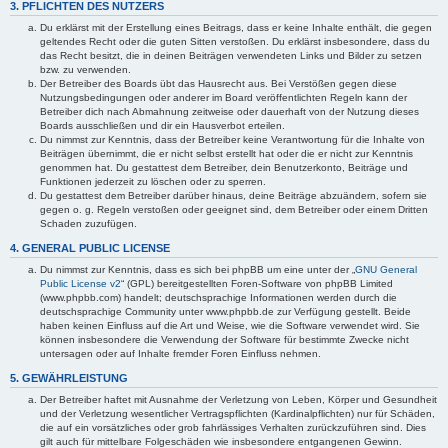
3. PFLICHTEN DES NUTZERS
Du erklärst mit der Erstellung eines Beitrags, dass er keine Inhalte enthält, die gegen
geltendes Recht oder die guten Sitten verstoßen. Du erklärst insbesondere, dass du
das Recht besitzt, die in deinen Beiträgen verwendeten Links und Bilder zu setzen
bzw. zu verwenden.
Der Betreiber des Boards übt das Hausrecht aus. Bei Verstößen gegen diese
Nutzungsbedingungen oder anderer im Board veröffentlichten Regeln kann der
Betreiber dich nach Abmahnung zeitweise oder dauerhaft von der Nutzung dieses
Boards ausschließen und dir ein Hausverbot erteilen.
Du nimmst zur Kenntnis, dass der Betreiber keine Verantwortung für die Inhalte von
Beiträgen übernimmt, die er nicht selbst erstellt hat oder die er nicht zur Kenntnis
genommen hat. Du gestattest dem Betreiber, dein Benutzerkonto, Beiträge und
Funktionen jederzeit zu löschen oder zu sperren.
Du gestattest dem Betreiber darüber hinaus, deine Beiträge abzuändern, sofern sie
gegen o. g. Regeln verstoßen oder geeignet sind, dem Betreiber oder einem Dritten
Schaden zuzufügen.
4. GENERAL PUBLIC LICENSE
Du nimmst zur Kenntnis, dass es sich bei phpBB um eine unter der „
GNU General
Public License v2
“ (GPL) bereitgestellten Foren-Software von phpBB Limited
(www.phpbb.com) handelt; deutschsprachige Informationen werden durch die
deutschsprachige Community unter www.phpbb.de zur Verfügung gestellt. Beide
haben keinen Einfluss auf die Art und Weise, wie die Software verwendet wird. Sie
können insbesondere die Verwendung der Software für bestimmte Zwecke nicht
untersagen oder auf Inhalte fremder Foren Einfluss nehmen.
5. GEWÄHRLEISTUNG
Der Betreiber haftet mit Ausnahme der Verletzung von Leben, Körper und Gesundheit
und der Verletzung wesentlicher Vertragspflichten (Kardinalpflichten) nur für Schäden,
die auf ein vorsätzliches oder grob fahrlässiges Verhalten zurückzuführen sind. Dies
gilt auch für mittelbare Folgeschäden wie insbesondere entgangenen Gewinn.