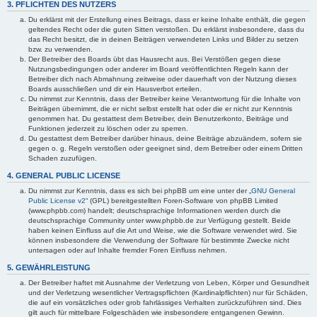
3. PFLICHTEN DES NUTZERS
Du erklärst mit der Erstellung eines Beitrags, dass er keine Inhalte enthält, die gegen
geltendes Recht oder die guten Sitten verstoßen. Du erklärst insbesondere, dass du
das Recht besitzt, die in deinen Beiträgen verwendeten Links und Bilder zu setzen
bzw. zu verwenden.
Der Betreiber des Boards übt das Hausrecht aus. Bei Verstößen gegen diese
Nutzungsbedingungen oder anderer im Board veröffentlichten Regeln kann der
Betreiber dich nach Abmahnung zeitweise oder dauerhaft von der Nutzung dieses
Boards ausschließen und dir ein Hausverbot erteilen.
Du nimmst zur Kenntnis, dass der Betreiber keine Verantwortung für die Inhalte von
Beiträgen übernimmt, die er nicht selbst erstellt hat oder die er nicht zur Kenntnis
genommen hat. Du gestattest dem Betreiber, dein Benutzerkonto, Beiträge und
Funktionen jederzeit zu löschen oder zu sperren.
Du gestattest dem Betreiber darüber hinaus, deine Beiträge abzuändern, sofern sie
gegen o. g. Regeln verstoßen oder geeignet sind, dem Betreiber oder einem Dritten
Schaden zuzufügen.
4. GENERAL PUBLIC LICENSE
Du nimmst zur Kenntnis, dass es sich bei phpBB um eine unter der „
GNU General
Public License v2
“ (GPL) bereitgestellten Foren-Software von phpBB Limited
(www.phpbb.com) handelt; deutschsprachige Informationen werden durch die
deutschsprachige Community unter www.phpbb.de zur Verfügung gestellt. Beide
haben keinen Einfluss auf die Art und Weise, wie die Software verwendet wird. Sie
können insbesondere die Verwendung der Software für bestimmte Zwecke nicht
untersagen oder auf Inhalte fremder Foren Einfluss nehmen.
5. GEWÄHRLEISTUNG
Der Betreiber haftet mit Ausnahme der Verletzung von Leben, Körper und Gesundheit
und der Verletzung wesentlicher Vertragspflichten (Kardinalpflichten) nur für Schäden,
die auf ein vorsätzliches oder grob fahrlässiges Verhalten zurückzuführen sind. Dies
gilt auch für mittelbare Folgeschäden wie insbesondere entgangenen Gewinn.