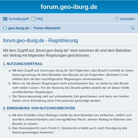
forum.geo-iburg.de
Schnellzugriff
FAQ
Anmelden
geo-iburg.de
Foren-Übersicht
uc
forum.geo-iburg.de - Registrierung
he
Mit dem Zugriff auf „forum.geo-iburg.de“ wird zwischen dir und dem Betreiber
ein Vertrag mit folgenden Regelungen geschlossen:
1. NUTZUNGSVERTRAG
Mit dem Zugriff auf „forum.geo-iburg.de“ (im Folgenden „das Board“) schließt du einen
Nutzungsvertrag mit dem Betreiber des Boards ab (im Folgenden „Betreiber“) und
erklärst dich mit den nachfolgenden Regelungen einverstanden.
Wenn du mit diesen Regelungen nicht einverstanden bist, so darfst du das Board
nicht weiter nutzen. Für die Nutzung des Boards gelten jeweils die an dieser Stelle
veröffentlichten Regelungen.
Der Nutzungsvertrag wird auf unbestimmte Zeit geschlossen und kann von beiden
Seiten ohne Einhaltung einer Frist jederzeit gekündigt werden.
2. EINRÄUMUNG VON NUTZUNGSRECHTEN
Mit dem Erstellen eines Beitrags erteilst du dem Betreiber ein einfaches, zeitlich und
räumlich unbeschränktes und unentgeltliches Recht, deinen Beitrag im Rahmen des
Boards zu nutzen.
Das Nutzungsrecht nach Punkt 2, Unterpunkt a bleibt auch nach Kündigung des
Nutzungsvertrages bestehen.