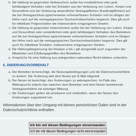
Die Haftung ist gegenüber Verbrauchern außer bei vorsätzlichem oder grob
fahrlässigem Verhalten oder bei Schäden aus der Verletzung von Leben, Körper und
Gesundheit und der Verletzung wesentlicher Vertragspflichten (Kardinalpflichten) auf
die bei Vertragsschluss typischerweise vorhersehbaren Schäden und im übrigen der
Höhe nach auf die vertragstypischen Durchschnittsschäden begrenzt. Dies gilt auch
für mittelbare Folgeschäden wie insbesondere entgangenen Gewinn.
Die Haftung ist gegenüber Unternehmern außer bei der Verletzung von Leben, Körper
und Gesundheit oder vorsätzlichem oder grob fahrlässigem Verhalten des Betreibers
auf die bei Vertragsschluss typischerweise vorhersehbaren Schäden und im Übrigen
der Höhe nach auf die vertragstypischen Durchschnittsschäden begrenzt. Dies gilt
auch für mittelbare Schäden, insbesondere entgangenen Gewinn.
Die Haftungsbegrenzung der Absätze a bis c gilt sinngemäß auch zugunsten der
Mitarbeiter und Erfüllungsgehilfen des Betreibers.
Ansprüche für eine Haftung aus zwingendem nationalem Recht bleiben unberührt.
6. ÄNDERUNGSVORBEHALT
Der Betreiber ist berechtigt, die Nutzungsbedingungen und die Datenschutzrichtlinie
zu ändern. Die Änderung wird dem Nutzer per E-Mail mitgeteilt.
Der Nutzer ist berechtigt, den Änderungen zu widersprechen. Im Falle des
Widerspruchs erlischt das zwischen dem Betreiber und dem Nutzer bestehende
Vertragsverhältnis mit sofortiger Wirkung.
Die Änderungen gelten als anerkannt und verbindlich, wenn der Nutzer den
Änderungen zugestimmt hat.
Informationen über den Umgang mit deinen persönlichen Daten sind in der
Datenschutzrichtlinie enthalten.