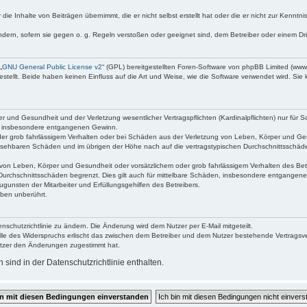
die Inhalte von Beiträgen übernimmt, die er nicht selbst erstellt hat oder die er nicht zur Kenn
ndern, sofern sie gegen o. g. Regeln verstoßen oder geeignet sind, dem Betreiber oder einem D
„
GNU General Public License v2
“ (GPL) bereitgestellten Foren-Software von phpBB Limited (ww
ellt. Beide haben keinen Einfluss auf die Art und Weise, wie die Software verwendet wird. Si
 und Gesundheit und der Verletzung wesentlicher Vertragspflichten (Kardinalpflichten) nur für Sc
wie insbesondere entgangenen Gewinn.
der grob fahrlässigem Verhalten oder bei Schäden aus der Verletzung von Leben, Körper und Ges
rhersehbaren Schäden und im übrigen der Höhe nach auf die vertragstypischen Durchschnittsschäde
von Leben, Körper und Gesundheit oder vorsätzlichem oder grob fahrlässigem Verhalten des Betr
Durchschnittsschäden begrenzt. Dies gilt auch für mittelbare Schäden, insbesondere entgangen
gunsten der Mitarbeiter und Erfüllungsgehilfen des Betreibers.
ben unberührt.
nschutzrichtlinie zu ändern. Die Änderung wird dem Nutzer per E-Mail mitgeteilt.
lle des Widerspruchs erlischt das zwischen dem Betreiber und dem Nutzer bestehende Vertragsverh
utzer den Änderungen zugestimmt hat.
ind in der Datenschutzrichtlinie enthalten.