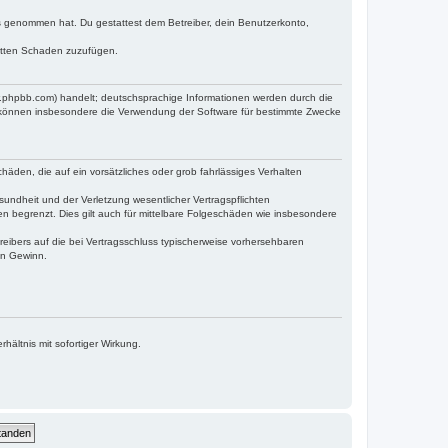
tnis genommen hat. Du gestattest dem Betreiber, dein Benutzerkonto,
ritten Schaden zuzufügen.
w.phpbb.com) handelt; deutschsprachige Informationen werden durch die
e können insbesondere die Verwendung der Software für bestimmte Zwecke
häden, die auf ein vorsätzliches oder grob fahrlässiges Verhalten
undheit und der Verletzung wesentlicher Vertragspflichten
n begrenzt. Dies gilt auch für mittelbare Folgeschäden wie insbesondere
eibers auf die bei Vertragsschluss typischerweise vorhersehbaren
en Gewinn.
ältnis mit sofortiger Wirkung.