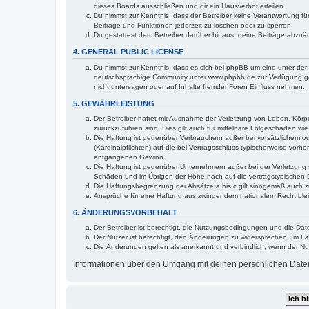
dieses Boards ausschließen und dir ein Hausverbot erteilen.
Du nimmst zur Kenntnis, dass der Betreiber keine Verantwortung für 
Beiträge und Funktionen jederzeit zu löschen oder zu sperren.
Du gestattest dem Betreiber darüber hinaus, deine Beiträge abzuä
4. GENERAL PUBLIC LICENSE
Du nimmst zur Kenntnis, dass es sich bei phpBB um eine unter der 
deutschsprachige Community unter www.phpbb.de zur Verfügung gest
nicht untersagen oder auf Inhalte fremder Foren Einfluss nehmen.
5. GEWÄHRLEISTUNG
Der Betreiber haftet mit Ausnahme der Verletzung von Leben, Körper
zurückzuführen sind. Dies gilt auch für mittelbare Folgeschäden 
Die Haftung ist gegenüber Verbrauchern außer bei vorsätzlichem o
(Kardinalpflichten) auf die bei Vertragsschluss typischerweise vo
entgangenen Gewinn.
Die Haftung ist gegenüber Unternehmern außer bei der Verletzung 
Schäden und im Übrigen der Höhe nach auf die vertragstypischen 
Die Haftungsbegrenzung der Absätze a bis c gilt sinngemäß auch zu
Ansprüche für eine Haftung aus zwingendem nationalem Recht blei
6. ÄNDERUNGSVORBEHALT
Der Betreiber ist berechtigt, die Nutzungsbedingungen und die Date
Der Nutzer ist berechtigt, den Änderungen zu widersprechen. Im Fa
Die Änderungen gelten als anerkannt und verbindlich, wenn der N
Informationen über den Umgang mit deinen persönlichen Daten s