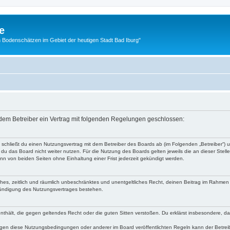
e
 Bodenschätzen im Gebiet der heutigen Stadt Bad Iburg"
d dem Betreiber ein Vertrag mit folgenden Regelungen geschlossen:
“) schließt du einen Nutzungsvertrag mit dem Betreiber des Boards ab (im Folgenden „Betreiber“)
du das Board nicht weiter nutzen. Für die Nutzung des Boards gelten jeweils die an dieser Stell
n von beiden Seiten ohne Einhaltung einer Frist jederzeit gekündigt werden.
faches, zeitlich und räumlich unbeschränktes und unentgeltliches Recht, deinen Beitrag im Rahme
Kündigung des Nutzungsvertrages bestehen.
e enthält, die gegen geltendes Recht oder die guten Sitten verstoßen. Du erklärst insbesondere, 
egen diese Nutzungsbedingungen oder anderer im Board veröffentlichten Regeln kann der Betre