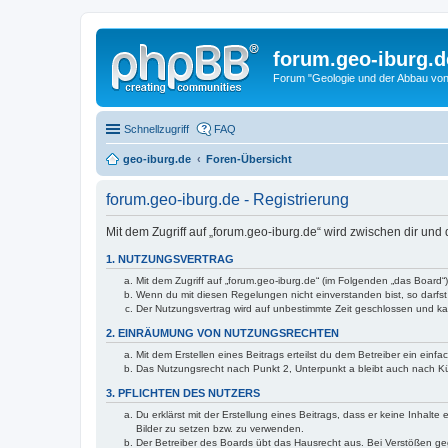
forum.geo-iburg.d
Forum "Geologie und der Abbau von
Schnellzugriff
FAQ
geo-iburg.de
Foren-Übersicht
forum.geo-iburg.de - Registrierung
Mit dem Zugriff auf „forum.geo-iburg.de“ wird zwischen dir un
1. NUTZUNGSVERTRAG
Mit dem Zugriff auf „forum.geo-iburg.de“ (im Folgenden „das Board
Wenn du mit diesen Regelungen nicht einverstanden bist, so darfst 
Der Nutzungsvertrag wird auf unbestimmte Zeit geschlossen und kan
2. EINRÄUMUNG VON NUTZUNGSRECHTEN
Mit dem Erstellen eines Beitrags erteilst du dem Betreiber ein ein
Das Nutzungsrecht nach Punkt 2, Unterpunkt a bleibt auch nach 
3. PFLICHTEN DES NUTZERS
Du erklärst mit der Erstellung eines Beitrags, dass er keine Inhalt
Bilder zu setzen bzw. zu verwenden.
Der Betreiber des Boards übt das Hausrecht aus. Bei Verstößen g