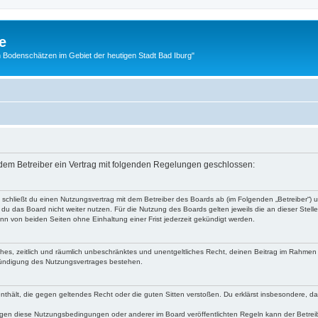
e
 Bodenschätzen im Gebiet der heutigen Stadt Bad Iburg"
d dem Betreiber ein Vertrag mit folgenden Regelungen geschlossen:
“) schließt du einen Nutzungsvertrag mit dem Betreiber des Boards ab (im Folgenden „Betreiber“)
du das Board nicht weiter nutzen. Für die Nutzung des Boards gelten jeweils die an dieser Stell
n von beiden Seiten ohne Einhaltung einer Frist jederzeit gekündigt werden.
faches, zeitlich und räumlich unbeschränktes und unentgeltliches Recht, deinen Beitrag im Rahme
Kündigung des Nutzungsvertrages bestehen.
e enthält, die gegen geltendes Recht oder die guten Sitten verstoßen. Du erklärst insbesondere, 
egen diese Nutzungsbedingungen oder anderer im Board veröffentlichten Regeln kann der Betre