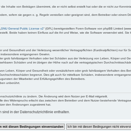
die Inhalte von Beiträgen übernimmt, die er nicht selbst erstellt hat oder die er nicht zur Kenn
ndern, sofern sie gegen o. g. Regeln verstoßen oder geeignet sind, dem Betreiber oder einem D
„
GNU General Public License v2
“ (GPL) bereitgestellten Foren-Software von phpBB Limited (ww
ellt. Beide haben keinen Einfluss auf die Art und Weise, wie die Software verwendet wird. Si
 und Gesundheit und der Verletzung wesentlicher Vertragspflichten (Kardinalpflichten) nur für Sc
wie insbesondere entgangenen Gewinn.
der grob fahrlässigem Verhalten oder bei Schäden aus der Verletzung von Leben, Körper und Ges
rhersehbaren Schäden und im übrigen der Höhe nach auf die vertragstypischen Durchschnittsschäde
von Leben, Körper und Gesundheit oder vorsätzlichem oder grob fahrlässigem Verhalten des Betr
Durchschnittsschäden begrenzt. Dies gilt auch für mittelbare Schäden, insbesondere entgangen
gunsten der Mitarbeiter und Erfüllungsgehilfen des Betreibers.
ben unberührt.
nschutzrichtlinie zu ändern. Die Änderung wird dem Nutzer per E-Mail mitgeteilt.
lle des Widerspruchs erlischt das zwischen dem Betreiber und dem Nutzer bestehende Vertragsverh
utzer den Änderungen zugestimmt hat.
ind in der Datenschutzrichtlinie enthalten.