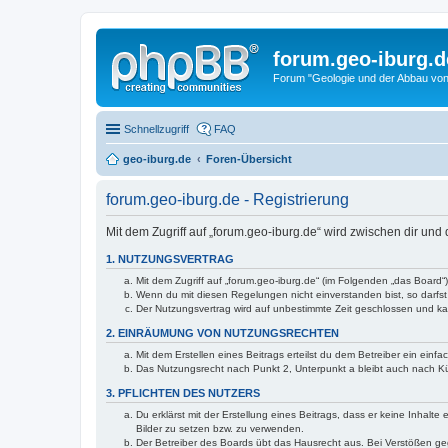
forum.geo-iburg.d
Forum "Geologie und der Abbau von
Schnellzugriff
FAQ
geo-iburg.de
Foren-Übersicht
forum.geo-iburg.de - Registrierung
Mit dem Zugriff auf „forum.geo-iburg.de“ wird zwischen dir un
1. NUTZUNGSVERTRAG
Mit dem Zugriff auf „forum.geo-iburg.de“ (im Folgenden „das Board
Wenn du mit diesen Regelungen nicht einverstanden bist, so darfst 
Der Nutzungsvertrag wird auf unbestimmte Zeit geschlossen und kan
2. EINRÄUMUNG VON NUTZUNGSRECHTEN
Mit dem Erstellen eines Beitrags erteilst du dem Betreiber ein ein
Das Nutzungsrecht nach Punkt 2, Unterpunkt a bleibt auch nach 
3. PFLICHTEN DES NUTZERS
Du erklärst mit der Erstellung eines Beitrags, dass er keine Inhalt
Bilder zu setzen bzw. zu verwenden.
Der Betreiber des Boards übt das Hausrecht aus. Bei Verstößen g