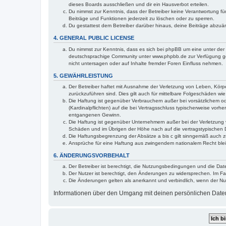
dieses Boards ausschließen und dir ein Hausverbot erteilen.
Du nimmst zur Kenntnis, dass der Betreiber keine Verantwortung für 
Beiträge und Funktionen jederzeit zu löschen oder zu sperren.
Du gestattest dem Betreiber darüber hinaus, deine Beiträge abzuä
4. GENERAL PUBLIC LICENSE
Du nimmst zur Kenntnis, dass es sich bei phpBB um eine unter der 
deutschsprachige Community unter www.phpbb.de zur Verfügung gest
nicht untersagen oder auf Inhalte fremder Foren Einfluss nehmen.
5. GEWÄHRLEISTUNG
Der Betreiber haftet mit Ausnahme der Verletzung von Leben, Körper
zurückzuführen sind. Dies gilt auch für mittelbare Folgeschäden 
Die Haftung ist gegenüber Verbrauchern außer bei vorsätzlichem o
(Kardinalpflichten) auf die bei Vertragsschluss typischerweise vo
entgangenen Gewinn.
Die Haftung ist gegenüber Unternehmern außer bei der Verletzung 
Schäden und im Übrigen der Höhe nach auf die vertragstypischen 
Die Haftungsbegrenzung der Absätze a bis c gilt sinngemäß auch zu
Ansprüche für eine Haftung aus zwingendem nationalem Recht blei
6. ÄNDERUNGSVORBEHALT
Der Betreiber ist berechtigt, die Nutzungsbedingungen und die Date
Der Nutzer ist berechtigt, den Änderungen zu widersprechen. Im Fa
Die Änderungen gelten als anerkannt und verbindlich, wenn der N
Informationen über den Umgang mit deinen persönlichen Daten s