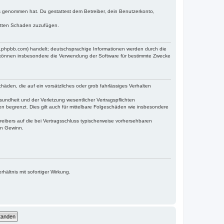
tnis genommen hat. Du gestattest dem Betreiber, dein Benutzerkonto,
ritten Schaden zuzufügen.
w.phpbb.com) handelt; deutschsprachige Informationen werden durch die
e können insbesondere die Verwendung der Software für bestimmte Zwecke
häden, die auf ein vorsätzliches oder grob fahrlässiges Verhalten
undheit und der Verletzung wesentlicher Vertragspflichten
n begrenzt. Dies gilt auch für mittelbare Folgeschäden wie insbesondere
eibers auf die bei Vertragsschluss typischerweise vorhersehbaren
en Gewinn.
ältnis mit sofortiger Wirkung.