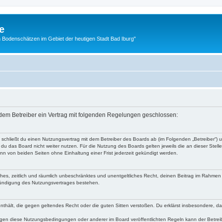
e
 Bodenschätzen im Gebiet der heutigen Stadt Bad Iburg"
d dem Betreiber ein Vertrag mit folgenden Regelungen geschlossen:
“) schließt du einen Nutzungsvertrag mit dem Betreiber des Boards ab (im Folgenden „Betreiber“)
du das Board nicht weiter nutzen. Für die Nutzung des Boards gelten jeweils die an dieser Stell
n von beiden Seiten ohne Einhaltung einer Frist jederzeit gekündigt werden.
faches, zeitlich und räumlich unbeschränktes und unentgeltliches Recht, deinen Beitrag im Rahme
Kündigung des Nutzungsvertrages bestehen.
e enthält, die gegen geltendes Recht oder die guten Sitten verstoßen. Du erklärst insbesondere, 
egen diese Nutzungsbedingungen oder anderer im Board veröffentlichten Regeln kann der Betre