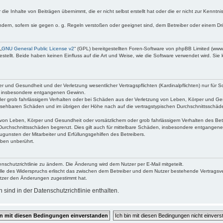
die Inhalte von Beiträgen übernimmt, die er nicht selbst erstellt hat oder die er nicht zur Kenn
ndern, sofern sie gegen o. g. Regeln verstoßen oder geeignet sind, dem Betreiber oder einem D
„
GNU General Public License v2
“ (GPL) bereitgestellten Foren-Software von phpBB Limited (ww
ellt. Beide haben keinen Einfluss auf die Art und Weise, wie die Software verwendet wird. Si
 und Gesundheit und der Verletzung wesentlicher Vertragspflichten (Kardinalpflichten) nur für Sc
wie insbesondere entgangenen Gewinn.
der grob fahrlässigem Verhalten oder bei Schäden aus der Verletzung von Leben, Körper und Ges
rhersehbaren Schäden und im übrigen der Höhe nach auf die vertragstypischen Durchschnittsschäde
von Leben, Körper und Gesundheit oder vorsätzlichem oder grob fahrlässigem Verhalten des Betr
Durchschnittsschäden begrenzt. Dies gilt auch für mittelbare Schäden, insbesondere entgangen
gunsten der Mitarbeiter und Erfüllungsgehilfen des Betreibers.
ben unberührt.
nschutzrichtlinie zu ändern. Die Änderung wird dem Nutzer per E-Mail mitgeteilt.
lle des Widerspruchs erlischt das zwischen dem Betreiber und dem Nutzer bestehende Vertragsverh
utzer den Änderungen zugestimmt hat.
ind in der Datenschutzrichtlinie enthalten.