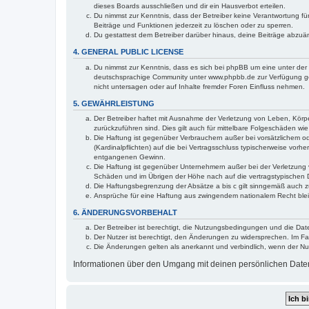
dieses Boards ausschließen und dir ein Hausverbot erteilen.
Du nimmst zur Kenntnis, dass der Betreiber keine Verantwortung für 
Beiträge und Funktionen jederzeit zu löschen oder zu sperren.
Du gestattest dem Betreiber darüber hinaus, deine Beiträge abzuä
4. GENERAL PUBLIC LICENSE
Du nimmst zur Kenntnis, dass es sich bei phpBB um eine unter der 
deutschsprachige Community unter www.phpbb.de zur Verfügung gest
nicht untersagen oder auf Inhalte fremder Foren Einfluss nehmen.
5. GEWÄHRLEISTUNG
Der Betreiber haftet mit Ausnahme der Verletzung von Leben, Körper
zurückzuführen sind. Dies gilt auch für mittelbare Folgeschäden 
Die Haftung ist gegenüber Verbrauchern außer bei vorsätzlichem o
(Kardinalpflichten) auf die bei Vertragsschluss typischerweise vo
entgangenen Gewinn.
Die Haftung ist gegenüber Unternehmern außer bei der Verletzung 
Schäden und im Übrigen der Höhe nach auf die vertragstypischen 
Die Haftungsbegrenzung der Absätze a bis c gilt sinngemäß auch zu
Ansprüche für eine Haftung aus zwingendem nationalem Recht blei
6. ÄNDERUNGSVORBEHALT
Der Betreiber ist berechtigt, die Nutzungsbedingungen und die Date
Der Nutzer ist berechtigt, den Änderungen zu widersprechen. Im Fa
Die Änderungen gelten als anerkannt und verbindlich, wenn der N
Informationen über den Umgang mit deinen persönlichen Daten s