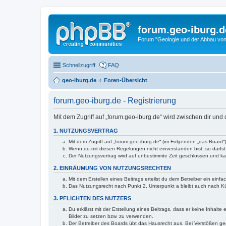
forum.geo-iburg.d
Forum "Geologie und der Abbau von
Schnellzugriff
FAQ
geo-iburg.de
Foren-Übersicht
forum.geo-iburg.de - Registrierung
Mit dem Zugriff auf „forum.geo-iburg.de“ wird zwischen dir un
1. NUTZUNGSVERTRAG
Mit dem Zugriff auf „forum.geo-iburg.de“ (im Folgenden „das Board
Wenn du mit diesen Regelungen nicht einverstanden bist, so darfst 
Der Nutzungsvertrag wird auf unbestimmte Zeit geschlossen und kan
2. EINRÄUMUNG VON NUTZUNGSRECHTEN
Mit dem Erstellen eines Beitrags erteilst du dem Betreiber ein ein
Das Nutzungsrecht nach Punkt 2, Unterpunkt a bleibt auch nach 
3. PFLICHTEN DES NUTZERS
Du erklärst mit der Erstellung eines Beitrags, dass er keine Inhalt
Bilder zu setzen bzw. zu verwenden.
Der Betreiber des Boards übt das Hausrecht aus. Bei Verstößen g