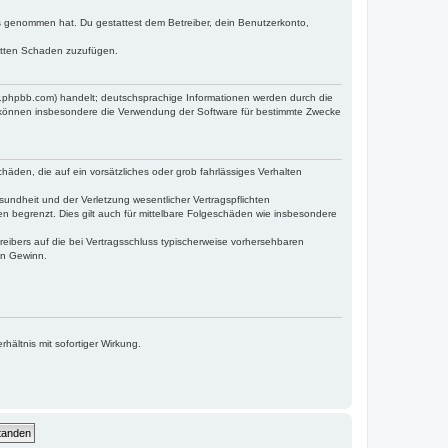
tnis genommen hat. Du gestattest dem Betreiber, dein Benutzerkonto,
ritten Schaden zuzufügen.
w.phpbb.com) handelt; deutschsprachige Informationen werden durch die
e können insbesondere die Verwendung der Software für bestimmte Zwecke
häden, die auf ein vorsätzliches oder grob fahrlässiges Verhalten
undheit und der Verletzung wesentlicher Vertragspflichten
n begrenzt. Dies gilt auch für mittelbare Folgeschäden wie insbesondere
eibers auf die bei Vertragsschluss typischerweise vorhersehbaren
en Gewinn.
ältnis mit sofortiger Wirkung.