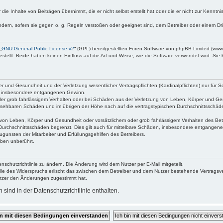
die Inhalte von Beiträgen übernimmt, die er nicht selbst erstellt hat oder die er nicht zur Kenn
ndern, sofern sie gegen o. g. Regeln verstoßen oder geeignet sind, dem Betreiber oder einem D
„
GNU General Public License v2
“ (GPL) bereitgestellten Foren-Software von phpBB Limited (ww
ellt. Beide haben keinen Einfluss auf die Art und Weise, wie die Software verwendet wird. Si
 und Gesundheit und der Verletzung wesentlicher Vertragspflichten (Kardinalpflichten) nur für Sc
wie insbesondere entgangenen Gewinn.
der grob fahrlässigem Verhalten oder bei Schäden aus der Verletzung von Leben, Körper und Ges
rhersehbaren Schäden und im übrigen der Höhe nach auf die vertragstypischen Durchschnittsschäde
von Leben, Körper und Gesundheit oder vorsätzlichem oder grob fahrlässigem Verhalten des Betr
Durchschnittsschäden begrenzt. Dies gilt auch für mittelbare Schäden, insbesondere entgangen
gunsten der Mitarbeiter und Erfüllungsgehilfen des Betreibers.
ben unberührt.
nschutzrichtlinie zu ändern. Die Änderung wird dem Nutzer per E-Mail mitgeteilt.
lle des Widerspruchs erlischt das zwischen dem Betreiber und dem Nutzer bestehende Vertragsverh
utzer den Änderungen zugestimmt hat.
ind in der Datenschutzrichtlinie enthalten.