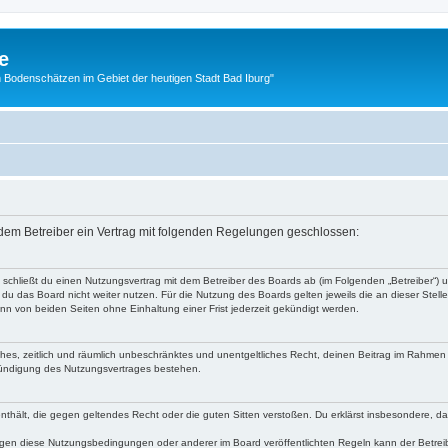
e
 Bodenschätzen im Gebiet der heutigen Stadt Bad Iburg"
d dem Betreiber ein Vertrag mit folgenden Regelungen geschlossen:
“) schließt du einen Nutzungsvertrag mit dem Betreiber des Boards ab (im Folgenden „Betreiber“)
du das Board nicht weiter nutzen. Für die Nutzung des Boards gelten jeweils die an dieser Stell
n von beiden Seiten ohne Einhaltung einer Frist jederzeit gekündigt werden.
faches, zeitlich und räumlich unbeschränktes und unentgeltliches Recht, deinen Beitrag im Rahme
Kündigung des Nutzungsvertrages bestehen.
e enthält, die gegen geltendes Recht oder die guten Sitten verstoßen. Du erklärst insbesondere, 
egen diese Nutzungsbedingungen oder anderer im Board veröffentlichten Regeln kann der Betre