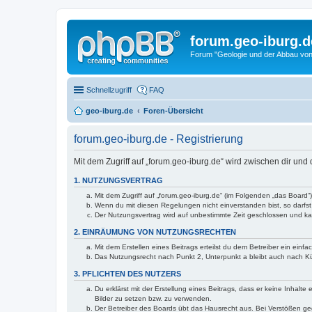
forum.geo-iburg.d
Forum "Geologie und der Abbau von
Schnellzugriff
FAQ
geo-iburg.de
Foren-Übersicht
forum.geo-iburg.de - Registrierung
Mit dem Zugriff auf „forum.geo-iburg.de“ wird zwischen dir un
1. NUTZUNGSVERTRAG
Mit dem Zugriff auf „forum.geo-iburg.de“ (im Folgenden „das Board
Wenn du mit diesen Regelungen nicht einverstanden bist, so darfst 
Der Nutzungsvertrag wird auf unbestimmte Zeit geschlossen und kan
2. EINRÄUMUNG VON NUTZUNGSRECHTEN
Mit dem Erstellen eines Beitrags erteilst du dem Betreiber ein ein
Das Nutzungsrecht nach Punkt 2, Unterpunkt a bleibt auch nach 
3. PFLICHTEN DES NUTZERS
Du erklärst mit der Erstellung eines Beitrags, dass er keine Inhalt
Bilder zu setzen bzw. zu verwenden.
Der Betreiber des Boards übt das Hausrecht aus. Bei Verstößen g