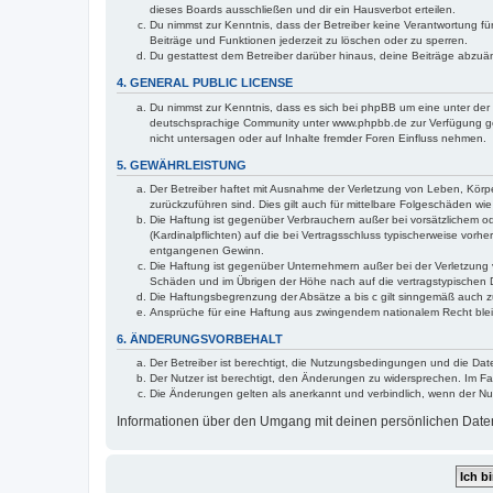
dieses Boards ausschließen und dir ein Hausverbot erteilen.
Du nimmst zur Kenntnis, dass der Betreiber keine Verantwortung für 
Beiträge und Funktionen jederzeit zu löschen oder zu sperren.
Du gestattest dem Betreiber darüber hinaus, deine Beiträge abzuä
4. GENERAL PUBLIC LICENSE
Du nimmst zur Kenntnis, dass es sich bei phpBB um eine unter der 
deutschsprachige Community unter www.phpbb.de zur Verfügung gest
nicht untersagen oder auf Inhalte fremder Foren Einfluss nehmen.
5. GEWÄHRLEISTUNG
Der Betreiber haftet mit Ausnahme der Verletzung von Leben, Körper
zurückzuführen sind. Dies gilt auch für mittelbare Folgeschäden 
Die Haftung ist gegenüber Verbrauchern außer bei vorsätzlichem o
(Kardinalpflichten) auf die bei Vertragsschluss typischerweise vo
entgangenen Gewinn.
Die Haftung ist gegenüber Unternehmern außer bei der Verletzung 
Schäden und im Übrigen der Höhe nach auf die vertragstypischen 
Die Haftungsbegrenzung der Absätze a bis c gilt sinngemäß auch zu
Ansprüche für eine Haftung aus zwingendem nationalem Recht blei
6. ÄNDERUNGSVORBEHALT
Der Betreiber ist berechtigt, die Nutzungsbedingungen und die Date
Der Nutzer ist berechtigt, den Änderungen zu widersprechen. Im Fa
Die Änderungen gelten als anerkannt und verbindlich, wenn der N
Informationen über den Umgang mit deinen persönlichen Daten s