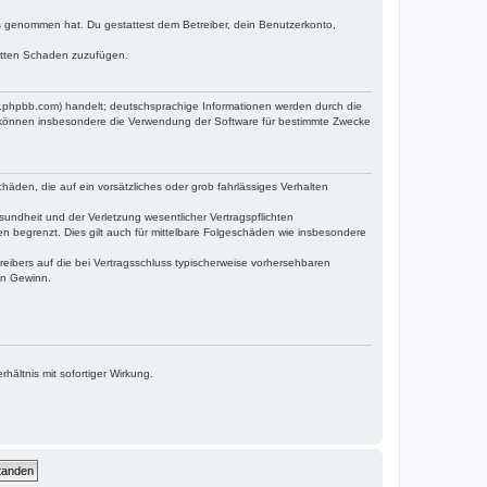
tnis genommen hat. Du gestattest dem Betreiber, dein Benutzerkonto,
ritten Schaden zuzufügen.
w.phpbb.com) handelt; deutschsprachige Informationen werden durch die
e können insbesondere die Verwendung der Software für bestimmte Zwecke
häden, die auf ein vorsätzliches oder grob fahrlässiges Verhalten
undheit und der Verletzung wesentlicher Vertragspflichten
n begrenzt. Dies gilt auch für mittelbare Folgeschäden wie insbesondere
eibers auf die bei Vertragsschluss typischerweise vorhersehbaren
en Gewinn.
ältnis mit sofortiger Wirkung.