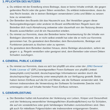
3. PFLICHTEN DES NUTZERS
Du erklärst mit der Erstellung eines Beitrags, dass er keine Inhalte enthält, die gegen
geltendes Recht oder die guten Sitten verstoßen. Du erklärst insbesondere, dass du
das Recht besitzt, die in deinen Beiträgen verwendeten Links und Bilder zu setzen
bzw. zu verwenden.
Der Betreiber des Boards übt das Hausrecht aus. Bei Verstößen gegen diese
Nutzungsbedingungen oder anderer im Board veröffentlichten Regeln kann der
Betreiber dich nach Abmahnung zeitweise oder dauerhaft von der Nutzung dieses
Boards ausschließen und dir ein Hausverbot erteilen.
Du nimmst zur Kenntnis, dass der Betreiber keine Verantwortung für die Inhalte von
Beiträgen übernimmt, die er nicht selbst erstellt hat oder die er nicht zur Kenntnis
genommen hat. Du gestattest dem Betreiber, dein Benutzerkonto, Beiträge und
Funktionen jederzeit zu löschen oder zu sperren.
Du gestattest dem Betreiber darüber hinaus, deine Beiträge abzuändern, sofern sie
gegen o. g. Regeln verstoßen oder geeignet sind, dem Betreiber oder einem Dritten
Schaden zuzufügen.
4. GENERAL PUBLIC LICENSE
Du nimmst zur Kenntnis, dass es sich bei phpBB um eine unter der „
GNU General
Public License v2
“ (GPL) bereitgestellten Foren-Software von phpBB Limited
(www.phpbb.com) handelt; deutschsprachige Informationen werden durch die
deutschsprachige Community unter www.phpbb.de zur Verfügung gestellt. Beide
haben keinen Einfluss auf die Art und Weise, wie die Software verwendet wird. Sie
können insbesondere die Verwendung der Software für bestimmte Zwecke nicht
untersagen oder auf Inhalte fremder Foren Einfluss nehmen.
5. GEWÄHRLEISTUNG
Der Betreiber haftet mit Ausnahme der Verletzung von Leben, Körper und Gesundheit
und der Verletzung wesentlicher Vertragspflichten (Kardinalpflichten) nur für Schäden,
die auf ein vorsätzliches oder grob fahrlässiges Verhalten zurückzuführen sind. Dies
gilt auch für mittelbare Folgeschäden wie insbesondere entgangenen Gewinn.