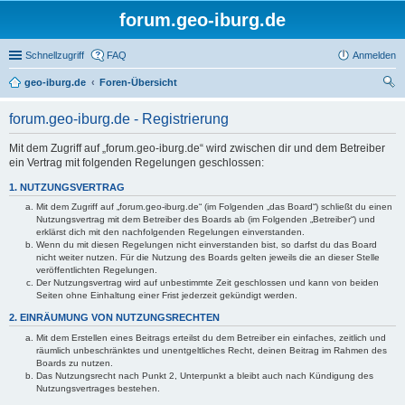
forum.geo-iburg.de
Schnellzugriff
FAQ
Anmelden
geo-iburg.de
Foren-Übersicht
uc
forum.geo-iburg.de - Registrierung
he
Mit dem Zugriff auf „forum.geo-iburg.de“ wird zwischen dir und dem Betreiber
ein Vertrag mit folgenden Regelungen geschlossen:
1. NUTZUNGSVERTRAG
Mit dem Zugriff auf „forum.geo-iburg.de“ (im Folgenden „das Board“) schließt du einen
Nutzungsvertrag mit dem Betreiber des Boards ab (im Folgenden „Betreiber“) und
erklärst dich mit den nachfolgenden Regelungen einverstanden.
Wenn du mit diesen Regelungen nicht einverstanden bist, so darfst du das Board
nicht weiter nutzen. Für die Nutzung des Boards gelten jeweils die an dieser Stelle
veröffentlichten Regelungen.
Der Nutzungsvertrag wird auf unbestimmte Zeit geschlossen und kann von beiden
Seiten ohne Einhaltung einer Frist jederzeit gekündigt werden.
2. EINRÄUMUNG VON NUTZUNGSRECHTEN
Mit dem Erstellen eines Beitrags erteilst du dem Betreiber ein einfaches, zeitlich und
räumlich unbeschränktes und unentgeltliches Recht, deinen Beitrag im Rahmen des
Boards zu nutzen.
Das Nutzungsrecht nach Punkt 2, Unterpunkt a bleibt auch nach Kündigung des
Nutzungsvertrages bestehen.