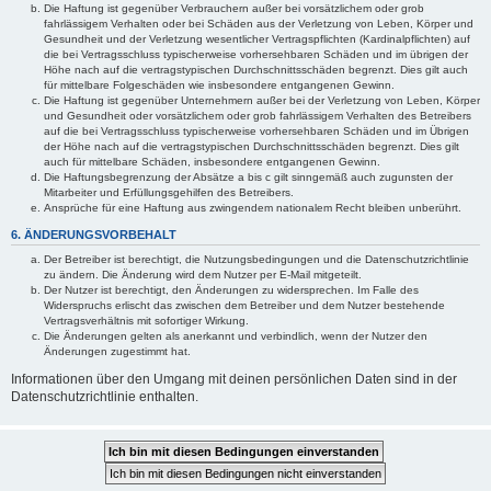
Die Haftung ist gegenüber Verbrauchern außer bei vorsätzlichem oder grob
fahrlässigem Verhalten oder bei Schäden aus der Verletzung von Leben, Körper und
Gesundheit und der Verletzung wesentlicher Vertragspflichten (Kardinalpflichten) auf
die bei Vertragsschluss typischerweise vorhersehbaren Schäden und im übrigen der
Höhe nach auf die vertragstypischen Durchschnittsschäden begrenzt. Dies gilt auch
für mittelbare Folgeschäden wie insbesondere entgangenen Gewinn.
Die Haftung ist gegenüber Unternehmern außer bei der Verletzung von Leben, Körper
und Gesundheit oder vorsätzlichem oder grob fahrlässigem Verhalten des Betreibers
auf die bei Vertragsschluss typischerweise vorhersehbaren Schäden und im Übrigen
der Höhe nach auf die vertragstypischen Durchschnittsschäden begrenzt. Dies gilt
auch für mittelbare Schäden, insbesondere entgangenen Gewinn.
Die Haftungsbegrenzung der Absätze a bis c gilt sinngemäß auch zugunsten der
Mitarbeiter und Erfüllungsgehilfen des Betreibers.
Ansprüche für eine Haftung aus zwingendem nationalem Recht bleiben unberührt.
6. ÄNDERUNGSVORBEHALT
Der Betreiber ist berechtigt, die Nutzungsbedingungen und die Datenschutzrichtlinie
zu ändern. Die Änderung wird dem Nutzer per E-Mail mitgeteilt.
Der Nutzer ist berechtigt, den Änderungen zu widersprechen. Im Falle des
Widerspruchs erlischt das zwischen dem Betreiber und dem Nutzer bestehende
Vertragsverhältnis mit sofortiger Wirkung.
Die Änderungen gelten als anerkannt und verbindlich, wenn der Nutzer den
Änderungen zugestimmt hat.
Informationen über den Umgang mit deinen persönlichen Daten sind in der
Datenschutzrichtlinie enthalten.