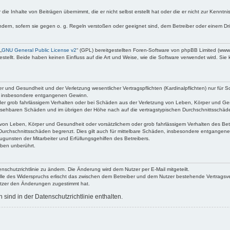
die Inhalte von Beiträgen übernimmt, die er nicht selbst erstellt hat oder die er nicht zur Kenn
ndern, sofern sie gegen o. g. Regeln verstoßen oder geeignet sind, dem Betreiber oder einem D
„
GNU General Public License v2
“ (GPL) bereitgestellten Foren-Software von phpBB Limited (ww
ellt. Beide haben keinen Einfluss auf die Art und Weise, wie die Software verwendet wird. Si
 und Gesundheit und der Verletzung wesentlicher Vertragspflichten (Kardinalpflichten) nur für Sc
wie insbesondere entgangenen Gewinn.
der grob fahrlässigem Verhalten oder bei Schäden aus der Verletzung von Leben, Körper und Ges
rhersehbaren Schäden und im übrigen der Höhe nach auf die vertragstypischen Durchschnittsschäde
von Leben, Körper und Gesundheit oder vorsätzlichem oder grob fahrlässigem Verhalten des Betr
Durchschnittsschäden begrenzt. Dies gilt auch für mittelbare Schäden, insbesondere entgangen
gunsten der Mitarbeiter und Erfüllungsgehilfen des Betreibers.
ben unberührt.
nschutzrichtlinie zu ändern. Die Änderung wird dem Nutzer per E-Mail mitgeteilt.
lle des Widerspruchs erlischt das zwischen dem Betreiber und dem Nutzer bestehende Vertragsverh
utzer den Änderungen zugestimmt hat.
ind in der Datenschutzrichtlinie enthalten.