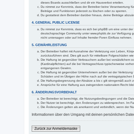
dieses Boards ausschließen und dir ein Hausverbot erteilen.
Du nimmst zur Kenntnis, dass der Betreiber keine Verantwortung für 
Beiträge und Funktionen jederzeit zu löschen oder zu sperren.
Du gestattest dem Betreiber darüber hinaus, deine Beiträge abzuä
4. GENERAL PUBLIC LICENSE
Du nimmst zur Kenntnis, dass es sich bei phpBB um eine unter der 
deutschsprachige Community unter www.phpbb.de zur Verfügung gest
nicht untersagen oder auf Inhalte fremder Foren Einfluss nehmen.
5. GEWÄHRLEISTUNG
Der Betreiber haftet mit Ausnahme der Verletzung von Leben, Körper
zurückzuführen sind. Dies gilt auch für mittelbare Folgeschäden 
Die Haftung ist gegenüber Verbrauchern außer bei vorsätzlichem o
(Kardinalpflichten) auf die bei Vertragsschluss typischerweise vo
entgangenen Gewinn.
Die Haftung ist gegenüber Unternehmern außer bei der Verletzung 
Schäden und im Übrigen der Höhe nach auf die vertragstypischen 
Die Haftungsbegrenzung der Absätze a bis c gilt sinngemäß auch zu
Ansprüche für eine Haftung aus zwingendem nationalem Recht blei
6. ÄNDERUNGSVORBEHALT
Der Betreiber ist berechtigt, die Nutzungsbedingungen und die Date
Der Nutzer ist berechtigt, den Änderungen zu widersprechen. Im Fa
Die Änderungen gelten als anerkannt und verbindlich, wenn der N
Informationen über den Umgang mit deinen persönlichen Daten s
Zurück zur Anmeldemaske