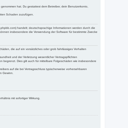
tnis genommen hat. Du gestattest dem Betreiber, dein Benutzerkonto,
ritten Schaden zuzufügen.
w.phpbb.com) handelt; deutschsprachige Informationen werden durch die
e können insbesondere die Verwendung der Software für bestimmte Zwecke
häden, die auf ein vorsätzliches oder grob fahrlässiges Verhalten
undheit und der Verletzung wesentlicher Vertragspflichten
n begrenzt. Dies gilt auch für mittelbare Folgeschäden wie insbesondere
eibers auf die bei Vertragsschluss typischerweise vorhersehbaren
en Gewinn.
ältnis mit sofortiger Wirkung.