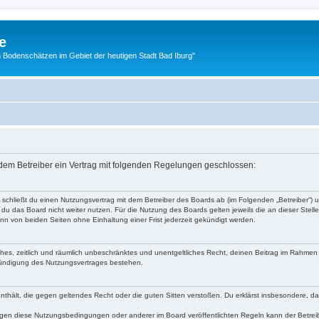
e
 Bodenschätzen im Gebiet der heutigen Stadt Bad Iburg"
d dem Betreiber ein Vertrag mit folgenden Regelungen geschlossen:
“) schließt du einen Nutzungsvertrag mit dem Betreiber des Boards ab (im Folgenden „Betreiber“)
du das Board nicht weiter nutzen. Für die Nutzung des Boards gelten jeweils die an dieser Stell
n von beiden Seiten ohne Einhaltung einer Frist jederzeit gekündigt werden.
faches, zeitlich und räumlich unbeschränktes und unentgeltliches Recht, deinen Beitrag im Rahme
Kündigung des Nutzungsvertrages bestehen.
e enthält, die gegen geltendes Recht oder die guten Sitten verstoßen. Du erklärst insbesondere, 
egen diese Nutzungsbedingungen oder anderer im Board veröffentlichten Regeln kann der Betre