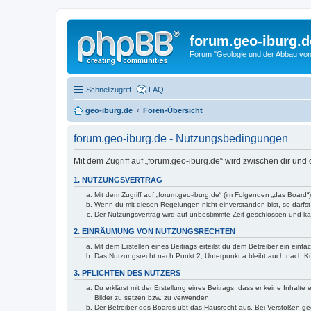
forum.geo-iburg.d
Forum "Geologie und der Abbau von
Schnellzugriff
FAQ
geo-iburg.de
Foren-Übersicht
forum.geo-iburg.de - Nutzungsbedingungen
Mit dem Zugriff auf „forum.geo-iburg.de“ wird zwischen dir un
1. NUTZUNGSVERTRAG
Mit dem Zugriff auf „forum.geo-iburg.de“ (im Folgenden „das Board
Wenn du mit diesen Regelungen nicht einverstanden bist, so darfst 
Der Nutzungsvertrag wird auf unbestimmte Zeit geschlossen und kan
2. EINRÄUMUNG VON NUTZUNGSRECHTEN
Mit dem Erstellen eines Beitrags erteilst du dem Betreiber ein ein
Das Nutzungsrecht nach Punkt 2, Unterpunkt a bleibt auch nach 
3. PFLICHTEN DES NUTZERS
Du erklärst mit der Erstellung eines Beitrags, dass er keine Inhalt
Bilder zu setzen bzw. zu verwenden.
Der Betreiber des Boards übt das Hausrecht aus. Bei Verstößen g