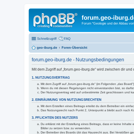
forum.geo-iburg.d
Forum "Geologie und der Abbau von
Schnellzugriff
FAQ
geo-iburg.de
Foren-Übersicht
forum.geo-iburg.de - Nutzungsbedingungen
Mit dem Zugriff auf „forum.geo-iburg.de“ wird zwischen dir un
1. NUTZUNGSVERTRAG
Mit dem Zugriff auf „forum.geo-iburg.de“ (im Folgenden „das Board
Wenn du mit diesen Regelungen nicht einverstanden bist, so darfst 
Der Nutzungsvertrag wird auf unbestimmte Zeit geschlossen und kan
2. EINRÄUMUNG VON NUTZUNGSRECHTEN
Mit dem Erstellen eines Beitrags erteilst du dem Betreiber ein ein
Das Nutzungsrecht nach Punkt 2, Unterpunkt a bleibt auch nach 
3. PFLICHTEN DES NUTZERS
Du erklärst mit der Erstellung eines Beitrags, dass er keine Inhalt
Bilder zu setzen bzw. zu verwenden.
Der Betreiber des Boards übt das Hausrecht aus. Bei Verstößen g