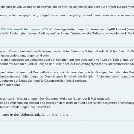
die Inhalte von Beiträgen übernimmt, die er nicht selbst erstellt hat oder die er nicht zur Kenn
ndern, sofern sie gegen o. g. Regeln verstoßen oder geeignet sind, dem Betreiber oder einem D
„
GNU General Public License v2
“ (GPL) bereitgestellten Foren-Software von phpBB Limited (ww
ellt. Beide haben keinen Einfluss auf die Art und Weise, wie die Software verwendet wird. Si
 und Gesundheit und der Verletzung wesentlicher Vertragspflichten (Kardinalpflichten) nur für Sc
wie insbesondere entgangenen Gewinn.
der grob fahrlässigem Verhalten oder bei Schäden aus der Verletzung von Leben, Körper und Ges
rhersehbaren Schäden und im übrigen der Höhe nach auf die vertragstypischen Durchschnittsschäde
von Leben, Körper und Gesundheit oder vorsätzlichem oder grob fahrlässigem Verhalten des Betr
Durchschnittsschäden begrenzt. Dies gilt auch für mittelbare Schäden, insbesondere entgangen
gunsten der Mitarbeiter und Erfüllungsgehilfen des Betreibers.
ben unberührt.
nschutzrichtlinie zu ändern. Die Änderung wird dem Nutzer per E-Mail mitgeteilt.
lle des Widerspruchs erlischt das zwischen dem Betreiber und dem Nutzer bestehende Vertragsverh
utzer den Änderungen zugestimmt hat.
ind in der Datenschutzrichtlinie enthalten.