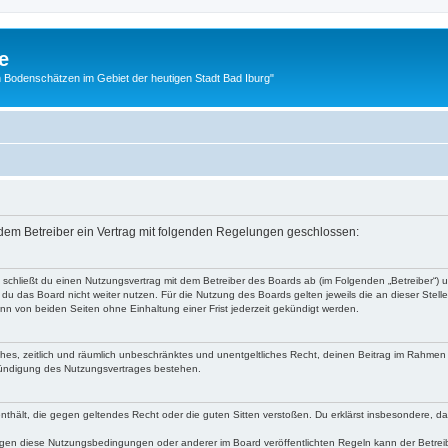
e
 Bodenschätzen im Gebiet der heutigen Stadt Bad Iburg"
d dem Betreiber ein Vertrag mit folgenden Regelungen geschlossen:
“) schließt du einen Nutzungsvertrag mit dem Betreiber des Boards ab (im Folgenden „Betreiber“)
du das Board nicht weiter nutzen. Für die Nutzung des Boards gelten jeweils die an dieser Stell
n von beiden Seiten ohne Einhaltung einer Frist jederzeit gekündigt werden.
faches, zeitlich und räumlich unbeschränktes und unentgeltliches Recht, deinen Beitrag im Rahme
Kündigung des Nutzungsvertrages bestehen.
e enthält, die gegen geltendes Recht oder die guten Sitten verstoßen. Du erklärst insbesondere, 
egen diese Nutzungsbedingungen oder anderer im Board veröffentlichten Regeln kann der Betre