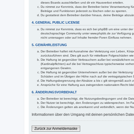
dieses Boards ausschließen und dir ein Hausverbot erteilen.
Du nimmst zur Kenntnis, dass der Betreiber keine Verantwortung für 
Beiträge und Funktionen jederzeit zu löschen oder zu sperren.
Du gestattest dem Betreiber darüber hinaus, deine Beiträge abzuä
4. GENERAL PUBLIC LICENSE
Du nimmst zur Kenntnis, dass es sich bei phpBB um eine unter der 
deutschsprachige Community unter www.phpbb.de zur Verfügung gest
nicht untersagen oder auf Inhalte fremder Foren Einfluss nehmen.
5. GEWÄHRLEISTUNG
Der Betreiber haftet mit Ausnahme der Verletzung von Leben, Körper
zurückzuführen sind. Dies gilt auch für mittelbare Folgeschäden 
Die Haftung ist gegenüber Verbrauchern außer bei vorsätzlichem o
(Kardinalpflichten) auf die bei Vertragsschluss typischerweise vo
entgangenen Gewinn.
Die Haftung ist gegenüber Unternehmern außer bei der Verletzung 
Schäden und im Übrigen der Höhe nach auf die vertragstypischen 
Die Haftungsbegrenzung der Absätze a bis c gilt sinngemäß auch zu
Ansprüche für eine Haftung aus zwingendem nationalem Recht blei
6. ÄNDERUNGSVORBEHALT
Der Betreiber ist berechtigt, die Nutzungsbedingungen und die Date
Der Nutzer ist berechtigt, den Änderungen zu widersprechen. Im Fa
Die Änderungen gelten als anerkannt und verbindlich, wenn der N
Informationen über den Umgang mit deinen persönlichen Daten s
Zurück zur Anmeldemaske