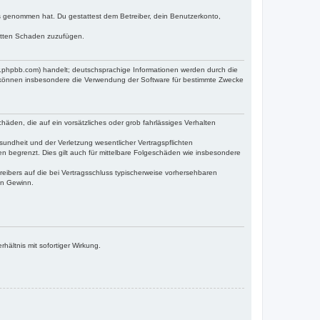
tnis genommen hat. Du gestattest dem Betreiber, dein Benutzerkonto,
ritten Schaden zuzufügen.
w.phpbb.com) handelt; deutschsprachige Informationen werden durch die
e können insbesondere die Verwendung der Software für bestimmte Zwecke
häden, die auf ein vorsätzliches oder grob fahrlässiges Verhalten
undheit und der Verletzung wesentlicher Vertragspflichten
n begrenzt. Dies gilt auch für mittelbare Folgeschäden wie insbesondere
eibers auf die bei Vertragsschluss typischerweise vorhersehbaren
en Gewinn.
ältnis mit sofortiger Wirkung.