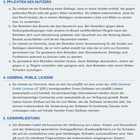
3. PFLICHTEN DES NUTZERS
Du erklärst mit der Erstellung eines Beitrags, dass er keine Inhalte enthält, die gegen
geltendes Recht oder die guten Sitten verstoßen. Du erklärst insbesondere, dass du
das Recht besitzt, die in deinen Beiträgen verwendeten Links und Bilder zu setzen
bzw. zu verwenden.
Der Betreiber des Boards übt das Hausrecht aus. Bei Verstößen gegen diese
Nutzungsbedingungen oder anderer im Board veröffentlichten Regeln kann der
Betreiber dich nach Abmahnung zeitweise oder dauerhaft von der Nutzung dieses
Boards ausschließen und dir ein Hausverbot erteilen.
Du nimmst zur Kenntnis, dass der Betreiber keine Verantwortung für die Inhalte von
Beiträgen übernimmt, die er nicht selbst erstellt hat oder die er nicht zur Kenntnis
genommen hat. Du gestattest dem Betreiber, dein Benutzerkonto, Beiträge und
Funktionen jederzeit zu löschen oder zu sperren.
Du gestattest dem Betreiber darüber hinaus, deine Beiträge abzuändern, sofern sie
gegen o. g. Regeln verstoßen oder geeignet sind, dem Betreiber oder einem Dritten
Schaden zuzufügen.
4. GENERAL PUBLIC LICENSE
Du nimmst zur Kenntnis, dass es sich bei phpBB um eine unter der „
GNU General
Public License v2
“ (GPL) bereitgestellten Foren-Software von phpBB Limited
(www.phpbb.com) handelt; deutschsprachige Informationen werden durch die
deutschsprachige Community unter www.phpbb.de zur Verfügung gestellt. Beide
haben keinen Einfluss auf die Art und Weise, wie die Software verwendet wird. Sie
können insbesondere die Verwendung der Software für bestimmte Zwecke nicht
untersagen oder auf Inhalte fremder Foren Einfluss nehmen.
5. GEWÄHRLEISTUNG
Der Betreiber haftet mit Ausnahme der Verletzung von Leben, Körper und Gesundheit
und der Verletzung wesentlicher Vertragspflichten (Kardinalpflichten) nur für Schäden,
die auf ein vorsätzliches oder grob fahrlässiges Verhalten zurückzuführen sind. Dies
gilt auch für mittelbare Folgeschäden wie insbesondere entgangenen Gewinn.