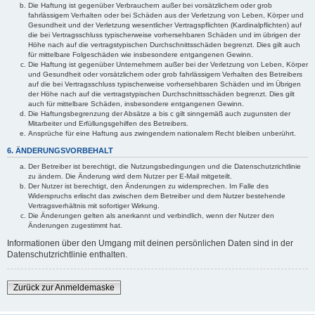
Die Haftung ist gegenüber Verbrauchern außer bei vorsätzlichem oder grob
fahrlässigem Verhalten oder bei Schäden aus der Verletzung von Leben, Körper und
Gesundheit und der Verletzung wesentlicher Vertragspflichten (Kardinalpflichten) auf
die bei Vertragsschluss typischerweise vorhersehbaren Schäden und im übrigen der
Höhe nach auf die vertragstypischen Durchschnittsschäden begrenzt. Dies gilt auch
für mittelbare Folgeschäden wie insbesondere entgangenen Gewinn.
Die Haftung ist gegenüber Unternehmern außer bei der Verletzung von Leben, Körper
und Gesundheit oder vorsätzlichem oder grob fahrlässigem Verhalten des Betreibers
auf die bei Vertragsschluss typischerweise vorhersehbaren Schäden und im Übrigen
der Höhe nach auf die vertragstypischen Durchschnittsschäden begrenzt. Dies gilt
auch für mittelbare Schäden, insbesondere entgangenen Gewinn.
Die Haftungsbegrenzung der Absätze a bis c gilt sinngemäß auch zugunsten der
Mitarbeiter und Erfüllungsgehilfen des Betreibers.
Ansprüche für eine Haftung aus zwingendem nationalem Recht bleiben unberührt.
6. ÄNDERUNGSVORBEHALT
Der Betreiber ist berechtigt, die Nutzungsbedingungen und die Datenschutzrichtlinie
zu ändern. Die Änderung wird dem Nutzer per E-Mail mitgeteilt.
Der Nutzer ist berechtigt, den Änderungen zu widersprechen. Im Falle des
Widerspruchs erlischt das zwischen dem Betreiber und dem Nutzer bestehende
Vertragsverhältnis mit sofortiger Wirkung.
Die Änderungen gelten als anerkannt und verbindlich, wenn der Nutzer den
Änderungen zugestimmt hat.
Informationen über den Umgang mit deinen persönlichen Daten sind in der
Datenschutzrichtlinie enthalten.
Zurück zur Anmeldemaske