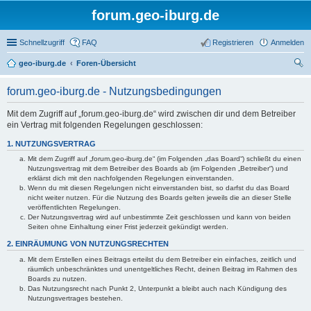
forum.geo-iburg.de
Schnellzugriff
FAQ
Registrieren
Anmelden
geo-iburg.de
Foren-Übersicht
uc
forum.geo-iburg.de - Nutzungsbedingungen
he
Mit dem Zugriff auf „forum.geo-iburg.de“ wird zwischen dir und dem Betreiber
ein Vertrag mit folgenden Regelungen geschlossen:
1. NUTZUNGSVERTRAG
Mit dem Zugriff auf „forum.geo-iburg.de“ (im Folgenden „das Board“) schließt du einen
Nutzungsvertrag mit dem Betreiber des Boards ab (im Folgenden „Betreiber“) und
erklärst dich mit den nachfolgenden Regelungen einverstanden.
Wenn du mit diesen Regelungen nicht einverstanden bist, so darfst du das Board
nicht weiter nutzen. Für die Nutzung des Boards gelten jeweils die an dieser Stelle
veröffentlichten Regelungen.
Der Nutzungsvertrag wird auf unbestimmte Zeit geschlossen und kann von beiden
Seiten ohne Einhaltung einer Frist jederzeit gekündigt werden.
2. EINRÄUMUNG VON NUTZUNGSRECHTEN
Mit dem Erstellen eines Beitrags erteilst du dem Betreiber ein einfaches, zeitlich und
räumlich unbeschränktes und unentgeltliches Recht, deinen Beitrag im Rahmen des
Boards zu nutzen.
Das Nutzungsrecht nach Punkt 2, Unterpunkt a bleibt auch nach Kündigung des
Nutzungsvertrages bestehen.